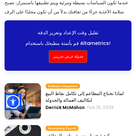
عندما تكون السياسات بسيطة ومرئية ويتم تطبيقها باستمرار، تصبح
سلامة الأغذية جزءًا من ثقافتك بدلاً من أن تكون مجلدًا على الرف.
تقليل وقت الإعداد وتعزيز الدقة
قم بأتمتة مطبخك باستخدام Altametrics!
جدولة عرض تجريبي
Software Integration
لماذا تحتاج المطاعم إلى تكامل نقاط البيع
لتكاليف العمالة والجدولة
Derrick McMahon
Feb 19, 2026
Accounting Payroll
كيفية حساب نسبة رواتب المطاعم