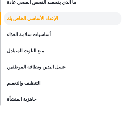
ما الذي يفحصه الفحص الصحي عادة
Employee Scheduling
الإعداد الأساسي الخاص بك
قائمة مراجعة تدريب موظفي المطعم
Derrick McMahon
Feb 12, 2026
أساسيات سلامة الغذاء
منع التلوث المتبادل
Food Safety
قائمة التحقق من سلامة الغذاء للمطاعم
غسل اليدين ونظافة الموظفين
Derrick McMahon
Feb 11, 2026
التنظيف والتعقيم
جاهزية المنشأة
Restaurant Management
كيف تعرف ما إذا كان مطعمك قد تجاوز
مجموعته التقنية
Derrick McMahon
Feb 04, 2026