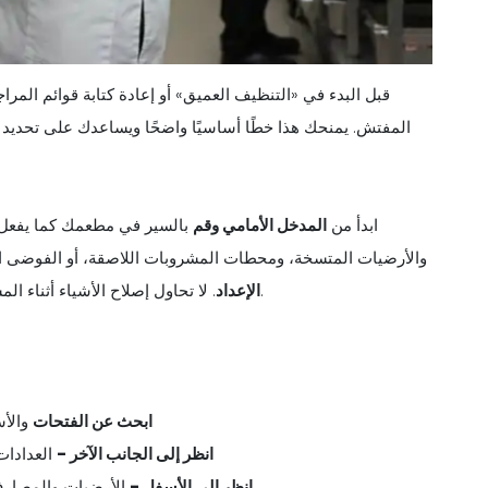
قبل البدء في «التنظيف العميق» أو إعادة كتابة قوائم المراج
المفتش. يمنحك هذا خطًا أساسيًا واضحًا ويساعدك على تحديد 
ابدأ من
المدخل الأمامي وقم
بالسير في مطعمك كما يفعل ا
والأرضيات المتسخة، ومحطات المشروبات اللاصقة، أو الفوضى ال
. لا تحاول إصلاح الأشياء أثناء المشي - فقط قم بتدوين الملاحظات. الهدف هو رؤية المطعم كما هو.
الإعداد
1. ابحث عن الفتحات
والأس
2. انظر إلى الجانب الآخر -
العدادات
3. انظر إلى الأسفل -
الأرضيات والمصارف 