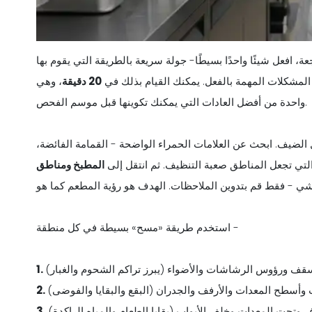
عة، افعل شيئًا واحدًا بسيطًا- جولة سريعة بالطريقة التي يقوم بها
المشكلات المهمة بالفعل. يمكنك القيام بذلك في
20 دقيقة
، وهي
واحدة من أفضل العادات التي يمكنك تكوينها قبل موسم الفحص.
لضيف. ابحث عن العلامات الحمراء الواضحة - القمامة الفائضة،
تي تجعل المناطق صعبة التنظيف. ثم انتقل إلى
المطبخ ومناطق
استخدم طريقة «مسح» بسيطة في كل منطقة -
قف ورؤوس الرشاشات والأضواء (يبرز تراكم الشحوم والغبار)
 وأسطح المعدات والأرفف والجدران (البقع والبقايا والفوضى)
وتحت المعدات وخلف الأبواب (بقايا الطعام والمياه الراكدة)