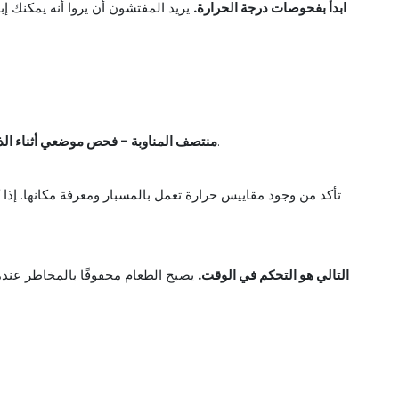
ابدأ بفحوصات درجة الحرارة.
يريد المفتشون أن يروا أنه يمكنك إبق
تأكد من الاحتفاظ بالعناصر بأمان أو التخلص منها.
منتصف المناوبة - فحص موضعي أثناء الذروة 3. الإغ
تأكد من وجود مقاييس حرارة تعمل بالمسبار ومعرفة مكانها. إذا 
التالي هو التحكم في الوقت.
يصبح الطعام محفوفًا بالمخاطر عندم