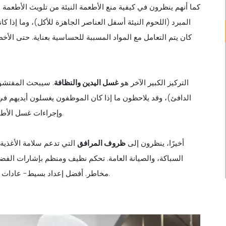
كما أنهم ينظرون في كيفية منع الأطعمة النيئة من تلويث الأطعمة
المبرد (اللحوم النيئة أسفل العناصر الجاهزة للأكل)، وما إذا 
كان يتم التعامل مع المواد المسببة للحساسية بعناية. حتى الأ
التركيز الكبير الآخر هو
غسل اليدين والنظافة
. سيبحث المفتشون
الدافئ)، وقد يلاحظون ما إذا كان الموظفون يغسلون أيديهم في 
وإجراءات غسل الأطباق وقوة المطهر وما إذا كانت أقمشة المسح مخزنة بشكل صحيح.
أخيرًا، ينظرون إلى
ظروف المرافق
التي تدعم سلامة الأغذية 
السباكة، والصيانة العامة. تحكم نظيف ومنظم بإشارات الفضا
مخاطر. أفضل إعداد بسيط- عادات يومية قوية وأدوار واضحة وأنظمة أساسية تعمل حتى أثناء الاندفاع.