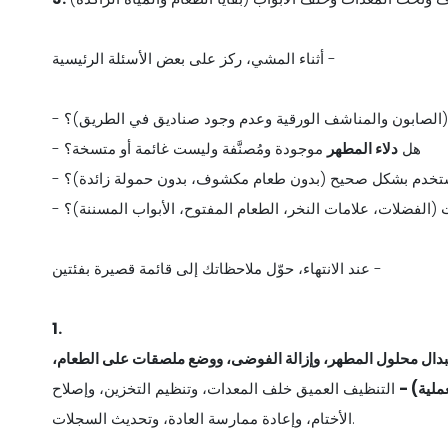
أثناء المشي، ركز على بعض الأسئلة الرئيسية -
(الصابون والمناشف الورقية وعدم وجود صناديق في الطريق)؟
- هل
دلاء المطهر
موجودة ومُصنَّفة وليست غائمة أو متسخة؟
ا تُستخدم بشكل صحيح (بدون طعام مكشوف، بدون حمولة زائدة)؟
ت (الفضلات، علامات النخر، الطعام المفتوح، الأبواب المسننة)؟
عند الانتهاء، حوّل ملاحظاتك إلى قائمة قصيرة بفئتين -
1.
تبدال محلول المطهر، وإزالة الفوضى، ووضع ملصقات على الطعام،
التنظيف العميق خلف المعدات، وتنظيم التخزين، وإصلاح
الأختام، وإعادة ممارسة العادة، وتحديث السجلات.