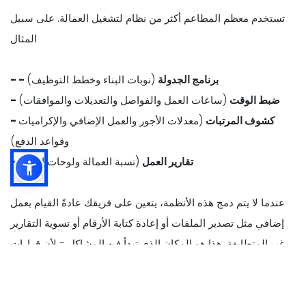
تستخدم معظم المطاعم أكثر من نظام لتشغيل العمالة. على سبيل
المثال
- - برنامج الجدولة
(نوبات البناء وخطط التوظيف)
- ضبط الوقت
(ساعات العمل والفواصل والتعديلات والموافقات)
- كشوف المرتبات
(معدلات الأجور والعمل الإضافي والإكراميات
وقواعد الدفع)
- تقارير العمل
(نسبة العمالة ولوحات الأداء)
عندما لا يتم دمج هذه الأنظمة، يتعين على فريقك عادةً القيام بعمل
إضافي مثل تصدير الملفات أو إعادة كتابة الأرقام أو تسوية التقارير
غير المتطابقة. هذا هو المكان الذي تبدأ فيه المشاكل - لأن قرارات
العمل تعتمد على بيانات المبيعات والعمالة الدقيقة.
مع تكامل نقاط البيع، تنتقل البيانات الرئيسية تلقائيًا بين الأنظمة، مثل