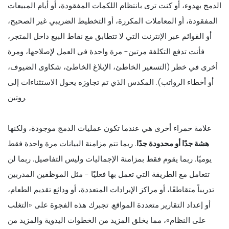
الدمج بهدوء، أو كنت ترى بانتظام اللكمات المفقودة، أو أيام المبيعات
المفقودة، أو المعاملات المكررة، أو التخطيط الضريبي غير الصحيح،
أو القوائم عبر الإنترنت التي لا تتطابق مع نقاط البيع داخل المتجر،
فأنت تدفع التكلفة مرتين- مرة واحدة في العمل لإصلاحها، ومرة
أخرى في خطر (التسعير الخاطئ، الإبلاغ الخاطئ، شكاوى الضيوف،
أو أخطاء الرواتب). المكدس الذي تم تجاوزه يحول الاستثناءات إلى
روتين.
علامة حمراء أخرى هي عندما تكون عمليات الدمج موجودة، ولكنها
هشة جدًا أو محدودة جدًا
. ربما تتم مزامنة البيانات مرة واحدة فقط
يوميًا. ربما يقوم فقط بمزامنة الإجماليات وليس التفاصيل. ربما لن
تتعامل مع الطريقة التي تعمل بها فعليًا - مثل الموظفين المدربين
تدريباً متقاطعًا، أو مراكز الإيرادات المتعددة، أو ودائع تقديم الطعام،
أو إعداد التقارير متعددة المواقع. تجبرك هذه الفجوة على «التغلب
على النظام»، مما يخلق المزيد من الخطوات اليدوية والمزيد من