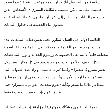
بسلاسة. من المحتمل أنك تجاوزت مجموعتك التقنية عندما تعتمد
عمليتك على ما يمكن تسميته
بالتكامل البشري -
الأشخاص الذين
ينسخون البيانات من نظام إلى آخر، أو يصلحون أخطاء المزامنة، أو
يعيدون بناء الحقيقة في جداول البيانات.
العلامة الأولى هي
العمل المكرر
. يجب تعيين فئات المبيعات عدة
مرات. توجد عناصر القائمة والمعدلات في أنظمة مختلفة بأسماء
مختلفة قليلاً. لا يتم نقل الخصومات ورسوم الخدمة وأنواع المناقصات
بشكل نظيف. بدلاً من تحديث واحد يتدفق في كل مكان، يصبح كل
تغيير مشروعًا صغيرًا - وكلما كبرت قائمتك أو زاد عدد القنوات التي
تضيفها، كلما ازداد الأمر سوءًا. هذا هو السبب في أن توسيع نطاق
المطاعم غالبًا ما يشعر وكأنه «يقوم بتحديث القوائم باستمرار» حتى
عندما تقوم بإجراء تغييرات عادية فقط.
العلامة الثانية هي
مشكلات موثوقية المزامنة
. إذا فشلت عمليات