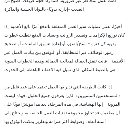
فأنت تعمل بمخاطر غير ضرورية. كلما زاد حجم فريقك، أصبح من
الصعب «إدارته يدويًا» بالنوايا الحسنة والذاكرة.
أخيرًا، تعتبر عمليات سير العمل المتعلقة بالدفع أمرًا بالغ الأهمية. إذا
كان توزيع الإكراميات وتصدير الرواتب وحسابات الدفع تتطلب خطوات
يدوية كل فترة - نسخ/لصق، أو إعادة تنسيق الملفات، أو تصحيح
رموز الوظائف غير المتطابقة، أو التوفيق بين بيانات العمل عبر
الأنظمة - فأنت تنفق العمالة لمعالجة العمالة. وهذه الخطوات اليدوية
هي بالضبط المكان الذي تميل فيه الأخطاء الباهظة إلى الحدوث.
إذا كانت الطريقة التي تدير بها العمل تعتمد على عدد قليل من
«المستخدمين المتميزين» الذين يعرفون جميع الحلول، فهذه ليست
المرونة - إنها الهشاشة. في هذه المرحلة، يعد هذا مؤشرًا قويًا على
أن مطعمك قد تجاوز مجموعة تقنيات العمل الخاصة به ويحتاج إلى
أتمتة أنظف وضوابط أكثر صرامة وتقارير يمكنك الوثوق بها.