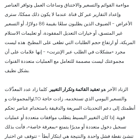
مواءمة القوائم والتسعير والاختناق وساعات العمل وتوافر العناصر
وإعداد التقارير عبر كل قناة. عندما لا يكون ذلك ممكنًا، سترى
الأعراض - الضيوف الذين يطلبون سلعًا بقيمة 86 دولارًا، أو التسعير
غير المتسق، أو خيارات التعديل المفقودة، أو تعليمات الاستلام
المربكة، أو ارتفاع حجم الطلبات التي تطغى على المطبخ. هذه ليست
مجرد «مشكلات في الطلب عبر الإنترنت» - إنها علامات على أن
مجموعتك ليست مصممة للتعامل مع العمليات متعددة القنوات
بشكل نظيف.
الزناد الآخر هو
تعقيد القائمة وتكرار التغيير
. كلما زاد عدد المعدِّلات
والمجموعات وLTO والتسعير اليومي الذي تستخدمه، زادت حاجة
أنظمتك إلى دعم التحديثات السريعة والدقيقة باستخدام عناصر تحكم
قوية. إذا كان التغيير البسيط يتطلب موافقات متعددة أو عمليات
تسجيل دخول متعددة أو مديرًا يتمتع «بمعرفة خاصة»، فأنت بذلك
تنشئ نقطة فشل واحدة. والنتيجة هي ابتكار أبطأ - تتوقف عن اختبار