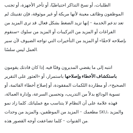
الطلبات، أو نسخ التذاكر احتياطيًا، أو تأخر الأجهزة، أو تجنب
الموظفون وظائف معينة لأنها مربكة أو غير موثوقة، فإن تقنيتك لم
تعد تدعم الخدمة - إنها تزيد الضغط بشكل فعال. قد ترى المزيد من
الفراغات أو المزيد من التركيبات أو المزيد من سلوك «سنقوم
بإصلاحه لاحقًا» أو المزيد من التأخيرات التي تواجه الضيوف لأن سير
العمل ليس سلسًا.
انتبه إلى ما يقضي المديرون وقتًا فيه. إذا كان قادتك يقومون
باستكشاف الأخطاء وإصلاحها
باستمرار، أو «العثور على التقرير
الصحيح»، أو مطاردة اللكمات المفقودة، أو إصلاح أخطاء القائمة، أو
تسوية الودائع بدلاً من التدريب، وتحسين السرعة، وإدارة العمالة،
فهذه علامة على أن النظام لا يتناسب مع عملياتك. كلما زاد نمو
مطعمك - المزيد من الموظفين، والمزيد من وحدات SKU، والمزيد
من القنوات - كلما تضاعفت أوجه القصور هذه.