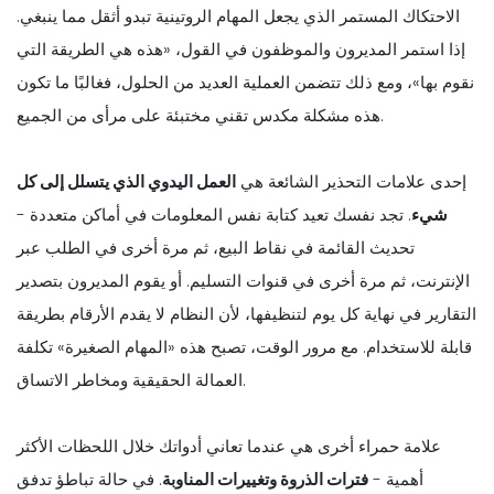
الاحتكاك المستمر الذي يجعل المهام الروتينية تبدو أثقل مما ينبغي.
إذا استمر المديرون والموظفون في القول، «هذه هي الطريقة التي
نقوم بها»، ومع ذلك تتضمن العملية العديد من الحلول، فغالبًا ما تكون
هذه مشكلة مكدس تقني مختبئة على مرأى من الجميع.
إحدى علامات التحذير الشائعة هي
العمل اليدوي الذي يتسلل إلى كل
شيء
. تجد نفسك تعيد كتابة نفس المعلومات في أماكن متعددة -
تحديث القائمة في نقاط البيع، ثم مرة أخرى في الطلب عبر
الإنترنت، ثم مرة أخرى في قنوات التسليم. أو يقوم المديرون بتصدير
التقارير في نهاية كل يوم لتنظيفها، لأن النظام لا يقدم الأرقام بطريقة
قابلة للاستخدام. مع مرور الوقت، تصبح هذه «المهام الصغيرة» تكلفة
العمالة الحقيقية ومخاطر الاتساق.
علامة حمراء أخرى هي عندما تعاني أدواتك خلال اللحظات الأكثر
أهمية -
فترات الذروة وتغييرات المناوبة
. في حالة تباطؤ تدفق