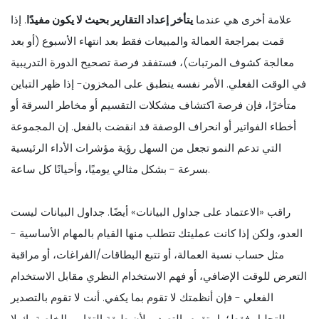
علامة أخرى هي عندما
يتأخر إعداد التقارير بحيث لا يكون مفيدًا
. إذا
قمت بمراجعة العمالة والمبيعات فقط بعد انتهاء الأسبوع (أو بعد
معالجة كشوف المرتبات)، فستفقد فرصة تصحيح الدورة التدريبية
في الوقت الفعلي. الأمر نفسه ينطبق على المخزون- إذا ظهر التباين
متأخرًا، فإن فرصة اكتشاف مشكلات التقسيم أو مخاطر السرقة أو
أخطاء الفواتير أو انحراف الوصفة قد انقضت بالفعل. إن المجموعة
التي تدعم النمو تجعل من السهل رؤية مؤشرات الأداء الرئيسية
بسرعة - بشكل مثالي يوميًا، وأحيانًا كل ساعة.
راقب «الاعتماد على جداول البيانات» أيضًا. جداول البيانات ليست
العدو، ولكن إذا كانت عمليتك تتطلب منها القيام بالمهام الأساسية -
مثل حساب نسبة العمالة، أو تتبع البطاقات/الفراغات، أو مراقبة
التعرض للوقت الإضافي، أو فهم الاستخدام النظري مقابل الاستخدام
الفعلي - فإن أنظمتك لا تقوم بما يكفي. أنت لا تقوم بالتصدير
للتحليل فقط؛ بل تقوم بالتصدير لأن طبقة التقارير الخاصة بك لا