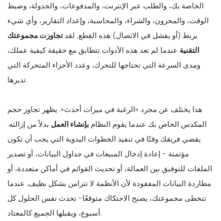
الخاصة بك، والطلب عبر الإنترنت، والمدفوعات، والجدولة، وضبط
الوقت، والمخزون، والشراء، والمحاسبة، وإعداد التقارير، وأي شيء
يربط (أو يفشل في الاتصال) هذه القطع. لقد
تجاوزت مجموعتك
التقنية
عندما لم تعد هذه الأدوات تتطابق مع حقيقة كيفية عملك،
ومدى السرعة التي تحتاجها للتحرك، وعدد الأجزاء المتحركة التي
تديرها.
هذا يختلف عن مجرد «الرغبة في ميزات أحدث». يظهر تجاوز حجم
المكدس الخاص بك عندما يقوم النظام
بإنشاء العمل
بدلاً من إزالته.
يقضي فريقك وقتًا في تنفيذ الخطوات اليدوية التي يجب أن تكون
مؤتمتة - إعادة إدخال المبيعات في جداول البيانات، أو تصدير
الملفات للتوفيق بين العمالة، أو تحديث القوائم في أماكن متعددة، أو
مطاردة البيانات المفقودة لأن الأنظمة لا تتزامن بشكل نظيف. عندما
تتخطى مجموعتك، يصبح الاحتكاك متوقعًا- تحدث نفس الحلول كل
أسبوع، ويقبلها الجميع كالمعتاد.