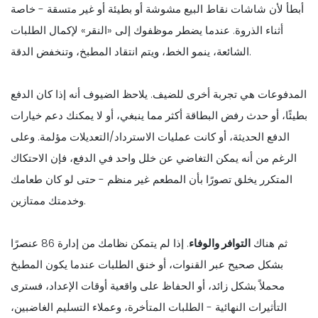
أبطأ لأن شاشات نقاط البيع مشوشة أو بطيئة أو غير متسقة - خاصة
أثناء الذروة. عندما يضطر موظفوك إلى «النقر» لإكمال الطلبات
الشائعة، ينمو الخط، ويتم انتقاد المطبخ، وتنخفض الدقة.
المدفوعات هي تجربة أخرى للضيف. يلاحظ الضيوف أنه إذا كان الدفع
بطيئًا، أو حدث رفض البطاقة أكثر مما ينبغي، أو لا يمكنك دعم خيارات
الدفع الحديثة، أو كانت عمليات الاسترداد/التعديلات مؤلمة. وعلى
الرغم من أنه يمكن التغاضي عن خلل واحد في الدفع، فإن الاحتكاك
المتكرر يخلق تصورًا بأن المطعم غير منظم - حتى لو كان طعامك
وخدمتك ممتازين.
ثم هناك
التوافر والوفاء
. إذا لم يتمكن نظامك من إدارة 86 عنصرًا
بشكل صحيح عبر القنوات، أو خنق الطلبات عندما يكون المطبخ
محملاً بشكل زائد، أو الحفاظ على واقعية أوقات الإعداد، فسترى
التأثيرات النهائية - الطلبات المتأخرة، وعملاء التسليم الغاضبين،