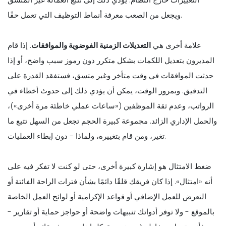
ويجعل من الصعب معرفة أنماط التوظيف التي تعمل حقًا.
علامة أخرى هي
التعديلات الزمنية الفوضوية والموافقات
. إذا قام
المديرون بتعديل اللكمات بشكل متكرر دون رموز سبب واضح، أو إذا
حدثت الموافقات في وقت متأخر وغير متسق، فستفقد القدرة على
التدقيق. وبمرور الوقت، يمكن أن يؤدي ذلك إلى حدوث أخطاء في
الرواتب، وعدم ثقة الموظفين («ساعات عملي خاطئة مرة أخرى»)،
والحمل الإداري الزائد. مجموعة كبيرة الحجم تجعل من السهل تتبع ما
تغير، ومن قام بتغييره، ولماذا - دون إبطاء العمليات.
ضغط الامتثال هو إشارة كبيرة أخرى، حتى لو كنت لا تفكر فيه على
أنه «امتثال». إذا كان فريقك قلقًا دائمًا بشأن فترات الراحة الفائتة أو
التعرض للعمل الإضافي أو قواعد الإكرامية أو لوائح العمل الخاصة
بالموقع - ولا توفر أدواتك تنبيهات واضحة أو حواجز حماية أو تقارير -