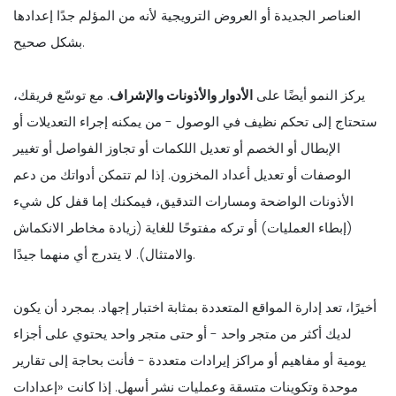
العناصر الجديدة أو العروض الترويجية لأنه من المؤلم جدًا إعدادها
بشكل صحيح.
يركز النمو أيضًا على
الأدوار والأذونات والإشراف
. مع توسّع فريقك،
ستحتاج إلى تحكم نظيف في الوصول - من يمكنه إجراء التعديلات أو
الإبطال أو الخصم أو تعديل اللكمات أو تجاوز الفواصل أو تغيير
الوصفات أو تعديل أعداد المخزون. إذا لم تتمكن أدواتك من دعم
الأذونات الواضحة ومسارات التدقيق، فيمكنك إما قفل كل شيء
(إبطاء العمليات) أو تركه مفتوحًا للغاية (زيادة مخاطر الانكماش
والامتثال). لا يتدرج أي منهما جيدًا.
أخيرًا، تعد إدارة المواقع المتعددة بمثابة اختبار إجهاد. بمجرد أن يكون
لديك أكثر من متجر واحد - أو حتى متجر واحد يحتوي على أجزاء
يومية أو مفاهيم أو مراكز إيرادات متعددة - فأنت بحاجة إلى تقارير
موحدة وتكوينات متسقة وعمليات نشر أسهل. إذا كانت «إعدادات