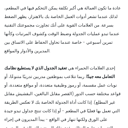
عادة ما تكون العمالة هي أكبر تكلفة يمكن التحكم فيها في المطعم،
لذلك عندما تشعر أدوات العمل الخاصة بك بالاهتزاز، يظهر الضغط
بسرعة. من العلامات القوية على أنك تجاوزت مجموعتك التقنية
عندما تبدو عمليات الجدولة وضبط الوقت وكشوف المرتبات وكأنها
تمرين أسبوعي - خاصة عندما تحاول الحفاظ على الاتساق بين
المديرين والأدوار والمواقع.
إحدى العلامات الحمراء هي
تعقيد الجدول الذي لا يستطيع نظامك
التعامل معه جيدًا
. ربما تتلاعب بموظفين مدربين تدريبًا متنوعًا، أو
نوبات عمل مقسمة، أو رموز وظيفية متعددة، أو مواقع متعددة، أو
قواعد مختلفة حسب الدور (القصر مقابل البالغين، البقشيش مقابل
غير المطلع). إذا كانت أداة الجدولة الخاصة بك لا تعكس الطريقة
التي تعمل بها فعليًا في المطعم - أو إذا كانت تنتج جداول تبدو جيدة
على الورق ولكنها تنهار في الواقع - يبدأ المديرون في إجراء
التغييرات خارج النظام. يؤدي ذلك إلى تتبع العمالة غير المتسق