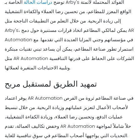
توضح
دراسات الحالة
الخاصة بـ Arby's الفوائد المحتملة لأتمتة
الواقع المعزز للمطاعم، من تحسين رضا العملاء والكفاءة التشغيلية
إلى زيادة الربحية. من خلال التعلم من التطبيقات الناجحة مثل
Arby's، يمكن لمالكي المطاعم اتخاذ قرارات مستنيرة حول دمج AR
Automation في مؤسساتهم وجني المزايا العديدة التي تقدمها. مع
استمرار تطور صناعة المطاعم، يمكن أن يساعد تبني تقنيات مبتكرة
مثل AR Automation الشركات على الحفاظ على قدرتها التنافسية
وتلبية الاحتياجات المتغيرة لعملائها.
تمهيد الطريق لمستقبل مربح
يوفر اعتماد AR Automation في صناعة المطاعم ثروة من الفرص
لأصحاب الأعمال لتعزيز عملياتهم وزيادة الربحية. من خلال تبسيط
عمليات الدفع، وتحسين رضا العملاء، وزيادة الكفاءة التشغيلية،
وخفض تكاليف العمالة، تقدم AR Automation حلاً شاملاً لمواجهة
التحديات التي يواجهها أصحاب المطاعم في سوق تنافسية للغاية.