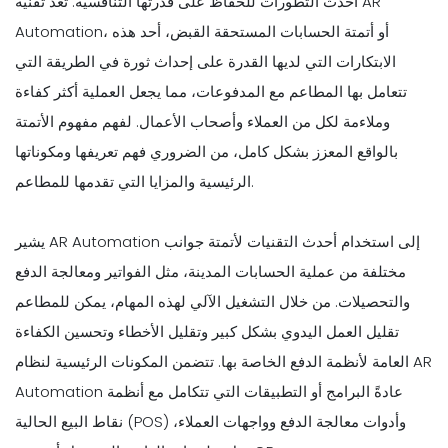
أحدث التطورات للحفاظ على قدرتها التنافسية. تُعد تقنية AR
Automation، أو أتمتة الحسابات المستحقة القبض، أحد هذه
الابتكارات التي لديها القدرة على إحداث ثورة في الطريقة التي
تتعامل بها المطاعم مع المدفوعات، مما يجعل العملية أكثر كفاءة
وملاءمة لكل من العملاء وأصحاب الأعمال. لفهم مفهوم الأتمتة
بالواقع المعزز بشكل كامل، من الضروري فهم تعريفها ومكوناتها
الرئيسية والمزايا التي تقدمها للمطاعم.
يشير AR Automation إلى استخدام أحدث التقنيات لأتمتة جوانب
مختلفة من عملية الحسابات المدينة، مثل الفواتير ومعالجة الدفع
والتحصيلات. من خلال التشغيل الآلي لهذه المهام، يمكن للمطاعم
تقليل العمل اليدوي بشكل كبير وتقليل الأخطاء وتحسين الكفاءة
العامة لأنظمة الدفع الخاصة بها. تتضمن المكونات الرئيسية لنظام AR
Automation عادةً البرامج أو التطبيقات التي تتكامل مع أنظمة
نقاط البيع الحالية (POS) وأدوات معالجة الدفع وواجهات العملاء،