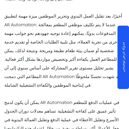
أخيرًا، يعد تقليل العمل اليدوي وتحرير الموظفين ميزة مهمة لتطبيق
AR Automation. عندما لا يتم تكليف موظفي المطعم بمعالجة
المدفوعات يدويًا، يمكنهم إعادة توجيه جهودهم نحو جوانب مهمة
أخرى من تجربة العملاء، مثل تلبية الطلبات الخاصة أو تقديم خدمة
جدولة عرض توضيحي
شخصية أو ضمان بيئة طعام نظيفة ومريحة. ونتيجة لذلك، يمكن
للمطاعم العمل بكفاءة أكبر وتخصيص مواردها بشكل أكثر فعالية.
يشير تحليل مستوى تقرير المشاركة على أساس سنوي إلى أن
المطاعم التي دمجت AR Automation قد شهدت تحسنًا ملحوظًا
في إنتاجية الموظفين والكفاءة التشغيلية الشاملة.
يمكن أن يكون لدمج AR Automation في عمليات الدفع للمطعم
تأثير عميق على كفاءته التشغيلية. تساهم معدلات دوران الجدول
الأسرع وتقليل الأخطاء في عملية الدفع وتقليل العمالة اليدوية في
جعل الأعمال أكثر بساطة وربحية. من خلال اعتماد هذه التكنولوجيا