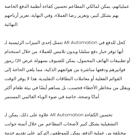
عملياتهم، يمكن لمالكي المطاعم تحسين كفاءة أنظمة الدفع الخاصة
بهم بشكل كبير، وتعزيز رضا العملاء، وفي النهاية، تعزيز أرباحهم
النهائية.
تتمثل إحدى الميزات الرئيسية لـ AR Automation كحل للدفع في
أنها توفر خيار دفع سلسًا وبدون تلامس للعملاء. من خلال استخدام
رموز QR أو تطبيقات الهاتف المحمول، يمكن للضيوف بسهولة عرض
فواتيرهم ودفعها مباشرة من هواتفهم الذكية، مما يلغي الحاجة إلى
القوائم الفعلية أو معاملات البطاقات التقليدية. هذا لا يوفر الوقت
ويقلل من مخاطر الأخطاء فحسب، بل يساهم أيضًا في بيئة طعام أكثر
أمانًا وصحة، خاصة في ضوء الوباء العالمي المستمر.
علاوة على ذلك، يمكن لـ AR Automation تحسين الكفاءة
التشغيلية بشكل كبير لأصحاب المطاعم. من خلال أتمتة جوانب
مختلفة من عملية الدفع، يمكن للموظفين التركيز على تقديم خدمة