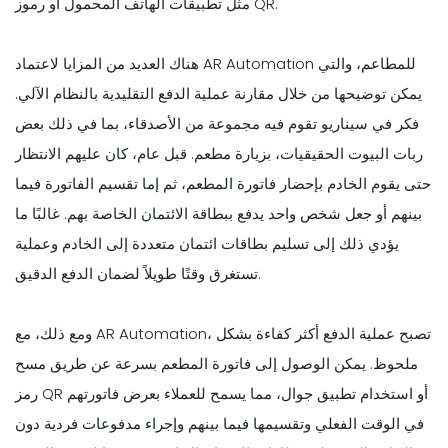
مثل تطبيقات الهاتف المحمول أو رموز QR.
هناك العديد من المزايا لاعتماد AR Automation للمطاعم، والتي
يمكن توضيحها من خلال مقارنة عملية الدفع التقليدية بالنظام الآلي.
فكر في سيناريو تقوم فيه مجموعة من الأصدقاء، بما في ذلك بعض
ربات البيوت الحقيقيات، بزيارة مطعم. قبل عام، كان عليهم الانتظار
حتى يقوم الخادم بإحضار فاتورة المطعم، ثم إما تقسيم الفاتورة فيما
بينهم أو جعل شخص واحد يدفع ببطاقة الائتمان الخاصة بهم. غالبًا ما
يؤدي ذلك إلى تسليم بطاقات ائتمان متعددة إلى الخادم وعملية
تستغرق وقتًا طويلاً لضمان الدفع الدقيق.
ومع ذلك، مع AR Automation، تصبح عملية الدفع أكثر كفاءة بشكل
ملحوظ. يمكن الوصول إلى فاتورة المطعم بسرعة عن طريق مسح
رمز QR أو استخدام تطبيق جوال، مما يسمح للعملاء بعرض فاتورتهم
في الوقت الفعلي وتقسيمها فيما بينهم وإجراء مدفوعات فردية دون