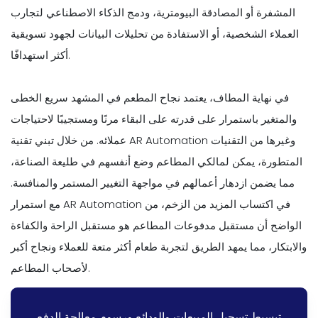
المشفرة أو المصادقة البيومترية، ودمج الذكاء الاصطناعي لتجارب
العملاء الشخصية، أو الاستفادة من تحليلات البيانات لجهود تسويقية
أكثر استهدافًا.
في نهاية المطاف، يعتمد نجاح المطعم في المشهد سريع الخطى
والمتغير باستمرار على قدرته على البقاء مرنًا ومستجيبًا لاحتياجات
عملائه. من خلال تبني تقنية AR Automation وغيرها من التقنيات
المتطورة، يمكن لمالكي المطاعم وضع أنفسهم في طليعة الصناعة،
مما يضمن ازدهار أعمالهم في مواجهة التغيير المستمر والمنافسة.
مع استمرار AR Automation في اكتساب المزيد من الزخم، من
الواضح أن مستقبل مدفوعات المطاعم هو مستقبل الراحة والكفاءة
والابتكار، مما يمهد الطريق لتجربة طعام أكثر متعة للعملاء ونجاح أكبر
لأصحاب المطاعم.
تبسيط تسجيل المبيعات والودائع ورسوم معالجة الدفع