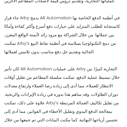
عملياتها التجارية، وتقديم دروس قيمة لأصحاب المطاعم الآخرين.
جاء قرار Arby بدمج AR Automation في أنظمة الدفع الخاصة بها
كاستجابة للطلب المتزايد على خيارات دفع أسرع وأكثر كفاءة وأمانًا
بين عملائها. من خلال الشراكة مع مزود رائد لأتمتة الواقع المعزز،
تمكنت Arby's من دمج التكنولوجيا بسلاسة في أنظمة نقاط البيع
الحالية وتقديم حل دفع مناسب بدون تلامس لعملائها.
كان تأثير AR Automation على عمليات Arby التجارية كبيرًا. من
خلال تبسيط عملية الدفع، تمكنت سلسلة المطاعم من تقليل أوقات
الانتظار للعملاء، مما أدى إلى زيادة رضا العملاء وارتفاع معدلات
دوران الطاولات. وقد ساهم هذا بدوره في زيادة الإيرادات والربحية.
علاوة على ذلك، تمكنت Arby's من تقليل تكاليف العمالة المرتبطة
بمعالجة الدفع اليدوي وتقليل الأخطاء في الفواتير، مما أدى إلى
تحسين أرباحها النهائية. كما مكنت البيانات التي تم جمعها من خلال