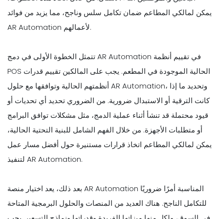
يمكن لمالكي المطاعم ضمان تكامل سلس وناجح، مما يزيد من فوائد
AR Automation لأعمالهم.
تتمثل الخطوة الأولى في دمج AR Automation في تقييم أنظمة
POS الحالية الموجودة في المطعم. يجب على المالكين تقييم قدرات
أنظمتهم الحالية وتوافقها مع حلول AR Automation، وتحديد ما إذا
كانت الترقية أو الاستبدال ضرورية. من الضروري تحديد أي تحديات أو
قيود محتملة قد تنشأ أثناء عملية الدمج، مثل مشكلات توافق البرامج
أو متطلبات الأجهزة. من خلال الفهم الشامل للبنية التحتية الحالية،
يمكن لمالكي المطاعم اتخاذ قرارات مستنيرة حول أفضل مسار عمل
لتنفيذ AR Automation.
بعد ذلك، يعد اختيار منصة AR Automation المناسبة أمرًا ضروريًا
للتكامل الناجح. هناك العديد من المنصات والحلول البرمجية المتاحة
في السوق، ولكل منها ميزاتها الفريدة وقدراتها ونماذج التسعير. يجب