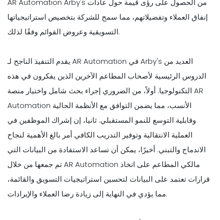
AR Automation Arby's من الحصول على رؤى قيمة حول عادات
إنفاق العملاء وتفضيلاتهم، مما سمح للشركة بتخصيص استراتيجياتها
التسويقية وعروض القوائم وفقًا لذلك.
يقدم التنفيذ الناجح لـ AR Automation في Arby's العديد من
الدروس الرئيسية لأصحاب المطاعم الآخرين الذين يفكرون في هذه
التكنولوجيا. أولاً، من الضروري إجراء بحث شامل واختيار منصة AR
Automation الأنسب، مما يضمن التوافق مع الأنظمة الحالية
وقابلية التوسع للنمو المستقبلي. ثانيا، إن إشراك الموظفين في
العملية الانتقالية وتوفير التدريب الكافي أمر بالغ الأهمية لنجاح
الاندماج والتبني. أخيرًا، يمكن أن تساعد الاستفادة من البيانات التي
تم جمعها من خلال AR Automation مالكي المطاعم على اتخاذ
قرارات تعتمد على البيانات لتحسين استراتيجيات التسويق والقائمة،
مما يؤدي في النهاية إلى زيادة رضا العملاء والإيرادات.