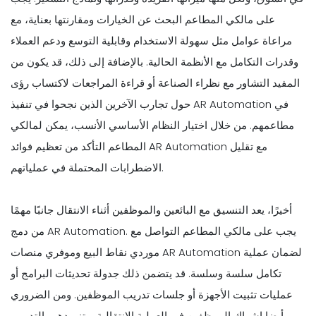
على مالكي المطاعم البحث عن الخيارات ومقارنتها بعناية، مع
مراعاة عوامل مثل سهولة الاستخدام وقابلية التوسع ودعم العملاء
وقدرات التكامل مع الأنظمة الحالية. بالإضافة إلى ذلك، قد يكون من
المفيد التشاور مع نظراء الصناعة أو قراءة المراجعات لاكتساب رؤى
حول تجارب الآخرين الذين نجحوا في تنفيذ AR Automation في
مطاعمهم. من خلال اختيار النظام الأساسي الأنسب، يمكن لمالكي
المطاعم التأكد من تعظيم فوائد AR Automation مع تقليل
الاضطرابات المحتملة في عملياتهم.
أخيرًا، يعد التنسيق مع البائعين والموظفين أثناء الانتقال جانبًا مهمًا
من دمج AR Automation. يجب على مالكي المطاعم التواصل مع
موردي نقاط البيع وموفري منصات AR Automation لضمان عملية
تكامل سلسة وسلسة. قد يتضمن ذلك جدولة تحديثات البرامج أو
عمليات تثبيت الأجهزة أو جلسات تدريب الموظفين. ومن الضروري
أيضا إشراك الموظفين في العملية الانتقالية، وتزويدهم بالتدريب