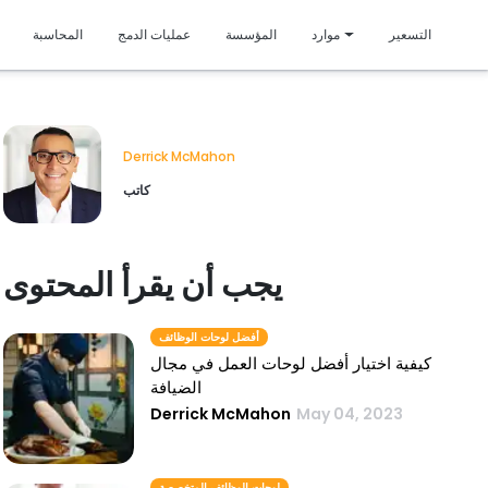
متمي
التسعير
موارد
المؤسسة
عمليات الدمج
المحاسبة
Derrick McMahon
كاتب
يجب أن يقرأ المحتوى
أفضل لوحات الوظائف
كيفية اختيار أفضل لوحات العمل في مجال
الضيافة
Derrick McMahon
May 04, 2023
لوحات الوظائف المتخصصة