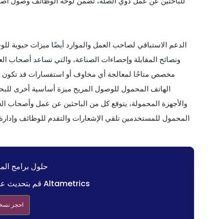
للباحثين عن عمل ذوي الصلة، تضمن لوحة الوظائف وصول أصحا
الدعم الاستباقي لصاحب العمل والموارد أيضًا ميزات حيوية لل
ونصائح المقابلة وإحصاءات الصناعة، والتي تساعد أصحاب ال
مخصص متاحًا لمعالجة أي مخاوف أو استفسارات قد تكون لدى
الهاتف المحمول للوصول المريح ميزة أساسية أخرى للبحث 
والأجهزة المحمولة، يتوقع كل من الباحثين عن عمل وأصحاب العم
المحمول للمستخدمين تلقي الإشعارات والتقدم للوظائف وإدارة
حلول برامج الم
قم بتحديث عملية التوظيف الخاصة بك مع Altametrics
احجز نسخة