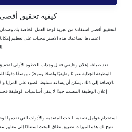
كيفية تحقيق أقصى 
لتحقيق أقصى استفادة من تجربة لوحة العمل الخاصة بك وضمان ع
اعتمادها. تساعدك هذه الاستراتيجيات على تعظيم إمكا
المناسبين، وتؤدي في النهاية إلى تجربة توظيف أكثر كفاءة ومثمرة.
تعد صياغة إعلان وظيفي فعال وجذاب الخطوة الأولى لتحقي
الوظيفة الجذابة عنوانًا وظيفيًا واضحًا وموجزًا، ووصفًا دقيقًا
بالإضافة إلى ذلك، يمكن أن يساعد تسليط الضوء على المزايا و
إعلان الوظيفة المصمم جيدًا لا ينقل أساسيات الوظيفة فحسب
استخدام عوامل تصفية البحث المتقدمة والأدوات التي تقدمها لوح
تتيح لك هذه الميزات تضييق نطاق البحث استنادًا إلى معايير مح