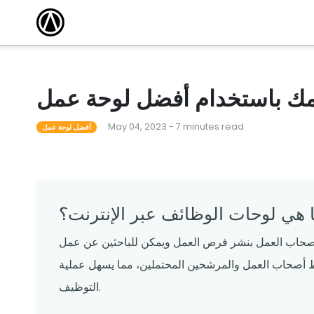
مقالات
أكاديمية التدريب
كتشف أحدث
وسّع نطاق معرفتك واكتسب الشهادة من خلال
الاستفادة من دوراتنا التدريبية المجانية عبر الإنترنت.
 101
أحداث محلية
مطعم ناجح
قاد المدرب دورات لمساعدة المشغلين على تعلم كل
شيء من القدرات الأساسية إلى الميزات المتقدمة.
مك باستخدام أفضل لوحة عمل
لقوالب
ندوات عبر الإنترنت
May 04, 2023 - 7 minutes read
م قوالبنا
تساعدك البرامج التعليمية المجانية عبر الإنترنت التي
أفضل لوحة عمل
يقودها الخبراء على المضي قدمًا والبقاء على اطلاع.
 هي لوحات الوظائف عبر الإنترنت؟
أصحاب العمل بنشر فرص العمل ويمكن للباحثين عن عمل
ربط أصحاب العمل والمرشحين المحتملين، مما يسهل عملية
التوظيف.