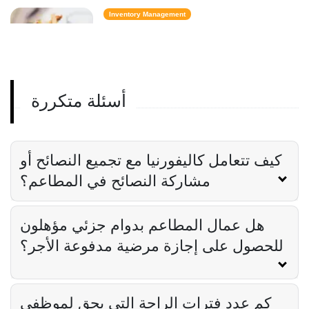
Inventory Management
6 مقاييس لمخزون الوجبات السريعة تحافظ
على تكلفة الطعام تحت السيطرة
Derrick McMahon
Feb 14, 2026
أسئلة متكررة
Employee Scheduling
قائمة مراجعة تدريب موظفي المطعم
Derrick McMahon
Feb 12, 2026
كيف تتعامل كاليفورنيا مع تجميع النصائح أو
مشاركة النصائح في المطاعم؟
Food Safety
هل عمال المطاعم بدوام جزئي مؤهلون
قائمة التحقق من سلامة الغذاء للمطاعم
Derrick McMahon
Feb 11, 2026
للحصول على إجازة مرضية مدفوعة الأجر؟
كم عدد فترات الراحة التي يحق لموظفي
Restaurant Management