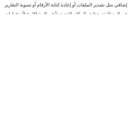
إضافي مثل تصدير الملفات أو إعادة كتابة الأرقام أو تسوية التقارير
غير المتطابقة. هذا هو المكان الذي تبدأ فيه المشاكل - لأن قرارات
العمل تعتمد على بيانات المبيعات والعمالة الدقيقة.
مع تكامل نقاط البيع، تنتقل البيانات الرئيسية تلقائيًا بين الأنظمة، مثل
-
- بيانات المبيعات
(إجمالي المبيعات والمبيعات بالساعة وجزء اليوم
والقناة)
- المعاملات وعدد الطلبات
(حتى تتمكن من تعيين الموظفين لحركة
الزوار الحقيقية، وليس التخمينات)
- ساعات العمل واللكمات
(بحيث تعكس تقارير العمل ما حدث
بالفعل)
- الأدوار أو رموز الوظائف
(حتى تتمكن من رؤية تكلفة العمالة حسب
المنصب، وليس فقط إجمالي الساعات)