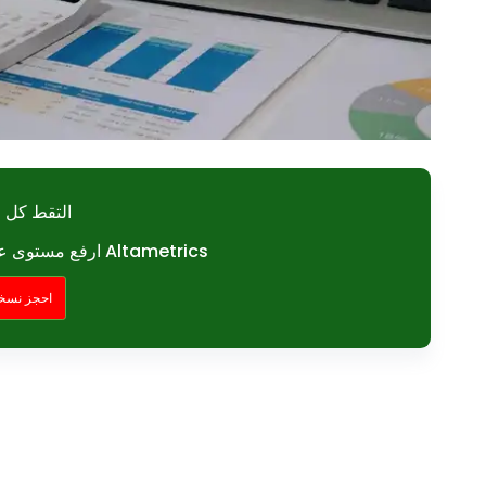
التقط كل ل
ارفع مستوى عمليات الضيافة الخاصة بك مع Altametrics
احجز نسخة