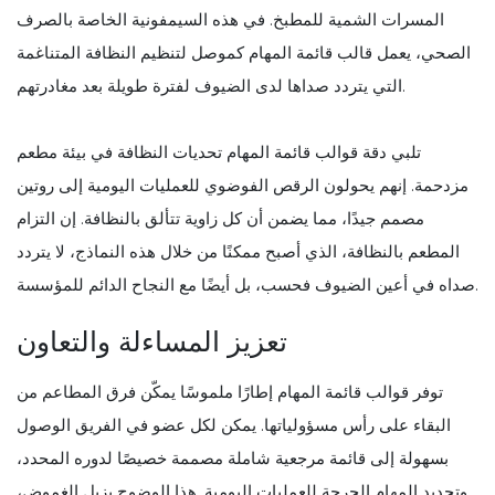
المسرات الشمية للمطبخ. في هذه السيمفونية الخاصة بالصرف
الصحي، يعمل قالب قائمة المهام كموصل لتنظيم النظافة المتناغمة
التي يتردد صداها لدى الضيوف لفترة طويلة بعد مغادرتهم.
تلبي دقة قوالب قائمة المهام تحديات النظافة في بيئة مطعم
مزدحمة. إنهم يحولون الرقص الفوضوي للعمليات اليومية إلى روتين
مصمم جيدًا، مما يضمن أن كل زاوية تتألق بالنظافة. إن التزام
المطعم بالنظافة، الذي أصبح ممكنًا من خلال هذه النماذج، لا يتردد
صداه في أعين الضيوف فحسب، بل أيضًا مع النجاح الدائم للمؤسسة.
تعزيز المساءلة والتعاون
توفر قوالب قائمة المهام إطارًا ملموسًا يمكّن فرق المطاعم من
البقاء على رأس مسؤولياتها. يمكن لكل عضو في الفريق الوصول
بسهولة إلى قائمة مرجعية شاملة مصممة خصيصًا لدوره المحدد،
وتحديد المهام الحرجة للعمليات اليومية. هذا الوضوح يزيل الغموض،