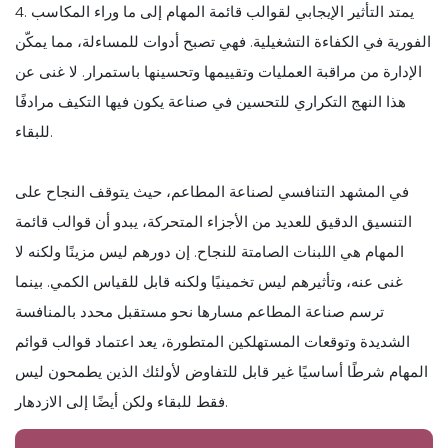
4. يمتد التأثير الإيجابي لقوالب قائمة المهام إلى ما وراء المكاسب
الفورية في الكفاءة التشغيلية. فهي تصبح أدوات للمساءلة، مما يمكّن
الإدارة من مراقبة العمليات وتقييمها وتحسينها باستمرار. لا غنى عن
هذا النهج التكراري للتحسين في صناعة يكون فيها التكيف مرادفًا
للبقاء.
في المشهد التنافسي لصناعة المطاعم، حيث يتوقف النجاح على
التنسيق الدقيق للعديد من الأجزاء المتحركة، يبدو أن قوالب قائمة
المهام هي اللبنات الصامتة للنجاح. إن دورهم ليس مزينًا ولكنه لا
غنى عنه، وتأثيرهم ليس تخمينيًا ولكنه قابل للقياس الكمي. بينما
ترسم صناعة المطاعم مسارها نحو مستقبل محدد بالمنافسة
الشديدة وتوقعات المستهلكين المتطورة، يعد اعتماد قوالب قوائم
المهام شرطًا أساسيًا غير قابل للتفاوض لأولئك الذين يطمحون ليس
فقط للبقاء ولكن أيضًا إلى الازدهار.