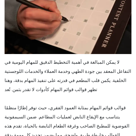
لا يمكن المبالغة في أهمية التخطيط الدقيق للمهام اليومية في
التفاعل المعقد بين جودة الطهي وخدمة العملاء والخدمات اللوجستية
الخلفية. يكمن قلب المطعم في قدرته على تنفيذ المهام بدقة، وهنا
تظهر قوالب قوائم المهام كأدوات لا تقدر بثمن. تُعد
قوالب قوائم المهام بمثابة العمود الفقري، حيث توفر إطارًا منظمًا
يتناسب مع الإيقاع النابض لعمليات المطاعم. ضمن السيمفونية
الفوضوية للمطبخ الصاخب وغرفة الطعام النابضة بالحياة، تقدم هذه
القوالب خارطة طريق واضحة، مما يضمن تحديد كل مهمة بدقة