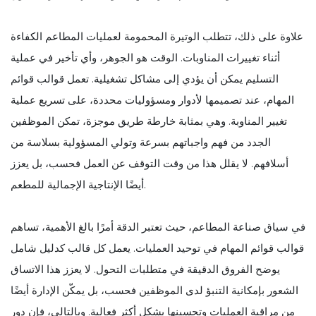
علاوة على ذلك، تتطلب الوتيرة المحمومة لعمليات المطاعم الكفاءة
أثناء تغييرات المناوبات. الوقت هو الجوهر، وأي تأخير في عملية
التسليم يمكن أن يؤدي إلى مشاكل تشغيلية. تعمل قوالب قوائم
المهام، عند تصميمها لأدوار ومسؤوليات محددة، على تسريع عملية
تغيير المناوبة. وهي بمثابة خارطة طريق موجزة، تمكن الموظفين
الجدد من فهم واجباتهم بسرعة وتولي المسؤولية بسلاسة من
أسلافهم. لا يقلل هذا من وقت التوقف عن العمل فحسب، بل يعزز
أيضًا الإنتاجية الإجمالية للمطعم.
في سياق صناعة المطاعم، حيث تعتبر الدقة أمرًا بالغ الأهمية، تساهم
قوالب قوائم المهام في توحيد العمليات. يعمل كل قالب كدليل شامل
يوضح الفروق الدقيقة في متطلبات التحول. لا يعزز هذا الاتساق
الشعور بإمكانية التنبؤ لدى الموظفين فحسب، بل يمكّن الإدارة أيضًا
من مراقبة العمليات وتحسينها بشكل أكثر فعالية. وبالتالي، فإن دور