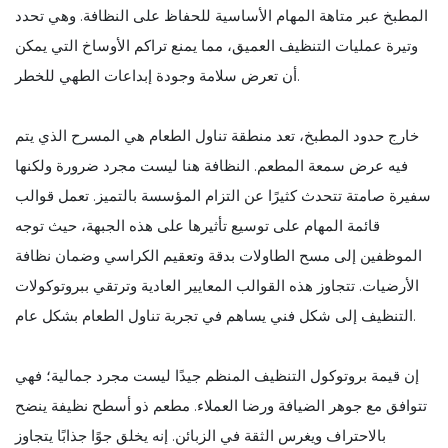
المطبخ عبر متاهة المهام الأساسية للحفاظ على النظافة. وهي تحدد
وتيرة عمليات التنظيف العميق، مما يمنع تراكم الأوساخ التي يمكن
أن تعرض سلامة وجودة إبداعات الطهي للخطر.
خارج حدود المطبخ، تعد منطقة تناول الطعام هي المسرح الذي يتم
فيه عرض سمعة المطعم. النظافة هنا ليست مجرد ضرورة ولكنها
سفيرة صامتة تتحدث كثيرًا عن التزام المؤسسة بالتميز. تعمل قوالب
قائمة المهام على توسيع تأثيرها على هذه الجبهة، حيث توجه
الموظفين إلى مسح الطاولات بدقة وتعقيم الكراسي وضمان نظافة
الأرضيات. تتجاوز هذه القوالب المعايير العادية وترتقي ببروتوكولات
التنظيف إلى شكل فني يساهم في تجربة تناول الطعام بشكل عام.
إن قيمة بروتوكول التنظيف المنظم جيدًا ليست مجرد جمالية؛ فهي
تتوافق مع جوهر الضيافة ورضا العملاء. مطعم ذو أسطح نظيفة ينضح
بالاحتراف ويغرس الثقة في الزبائن. إنه يخلق جوًا جذابًا يتجاوز