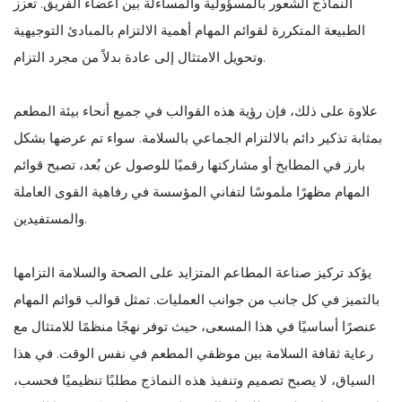
النماذج الشعور بالمسؤولية والمساءلة بين أعضاء الفريق. تعزز
الطبيعة المتكررة لقوائم المهام أهمية الالتزام بالمبادئ التوجيهية
وتحويل الامتثال إلى عادة بدلاً من مجرد التزام.
علاوة على ذلك، فإن رؤية هذه القوالب في جميع أنحاء بيئة المطعم
بمثابة تذكير دائم بالالتزام الجماعي بالسلامة. سواء تم عرضها بشكل
بارز في المطابخ أو مشاركتها رقميًا للوصول عن بُعد، تصبح قوائم
المهام مظهرًا ملموسًا لتفاني المؤسسة في رفاهية القوى العاملة
والمستفيدين.
يؤكد تركيز صناعة المطاعم المتزايد على الصحة والسلامة التزامها
بالتميز في كل جانب من جوانب العمليات. تمثل قوالب قوائم المهام
عنصرًا أساسيًا في هذا المسعى، حيث توفر نهجًا منظمًا للامتثال مع
رعاية ثقافة السلامة بين موظفي المطعم في نفس الوقت. في هذا
السياق، لا يصبح تصميم وتنفيذ هذه النماذج مطلبًا تنظيميًا فحسب،