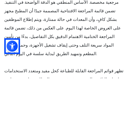
مرجعية مخصصة. الأساس المنطقي هو الدقة الواضحة في التنفيذ.
تضمن قائمة المراجعة الافتتاحية المصممة جيدًا أن المطبخ مجهز
بشكل كافٍ، وأن المعدات في حالة ممتازة، ويتم إطلاع الموظفين
على العروض الخاصة لهذا اليوم. على العكس من ذلك، تضمن قائمة
المراجعة الختامية الاهتمام الدقيق بكل التفاصيل، بدءًا من تأمين
المواد سريعة التلف وحتى إيقاف تشغيل الأجهزة، وحماية أصول
المطعم وتمهيد الطريق لبداية سلسة في اليوم التالي.
تظهر قوائم المراجعة القابلة للطباعة كحل مفيد ومتعدد الاستخدامات
لعملية التلاعب المعقدة هذه. في صخب المطاعم، فإن وجود قائمة
مرجعية مادية في متناول اليد يوفر نقطة ارتكاز واضحة، حيث تعمل
كنقطة مرجعية ثابتة للمهام التي لا تعد ولا تحصى في متناول اليد.
يحمل هذا الجانب الملموس أهمية في صناعة تكون فيها القرارات
التي تستغرق جزءًا من الثانية والتنفيذ الدقيق ذات أهمية قصوى. إن
عملية وضع علامة فعلية على المهام المكتملة لا تغرس الشعور