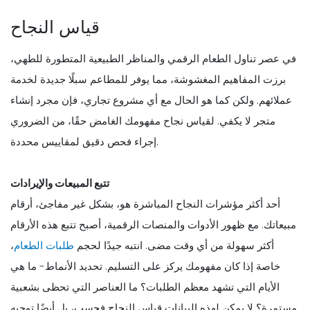
قياس النجاح
في عصر تناول الطعام الرقمي والمناظر الطبيعية المتطورة للطهي،
برزت المفاهيم المغشوشة، مما يوفر للمطاعم سبلًا جديدة لخدمة
عملائهم. ولكن كما هو الحال مع أي مشروع تجاري، فإن مجرد إنشاء
متجر لا يكفي. لقياس نجاح مفهومك الغامض حقًا، من الضروري
إجراء فحص دقيق لمقاييس محددة.
تتبع المبيعات والإيرادات
أحد أكثر مؤشرات النجاح المباشرة هو، بشكل غير مفاجئ، أرقام
مبيعاتك. مع ظهور الأدوات والمنصات الرقمية، أصبح تتبع هذه الأرقام
أكثر سهولة من أي وقت مضى. انتبه جيدًا لحجم
طلبات الطعام
،
خاصة إذا كان مفهومك يركز على التسليم. تحديد الأنماط- ما هي
الأيام التي تشهد معظم الطلبات؟ ما العناصر التي تحظى بشعبية
مستمرة؟ لا يمكن لهذه البيانات قياس النجاح فحسب، بل أيضًا توجيه