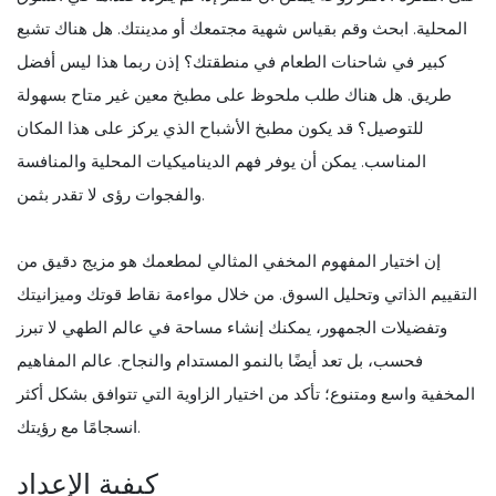
المحلية. ابحث وقم بقياس شهية مجتمعك أو مدينتك. هل هناك تشبع
كبير في شاحنات الطعام في منطقتك؟ إذن ربما هذا ليس أفضل
طريق. هل هناك طلب ملحوظ على مطبخ معين غير متاح بسهولة
للتوصيل؟ قد يكون مطبخ الأشباح الذي يركز على هذا المكان
المناسب. يمكن أن يوفر فهم الديناميكيات المحلية والمنافسة
والفجوات رؤى لا تقدر بثمن.
إن اختيار المفهوم المخفي المثالي لمطعمك هو مزيج دقيق من
التقييم الذاتي وتحليل السوق. من خلال مواءمة نقاط قوتك وميزانيتك
وتفضيلات الجمهور، يمكنك إنشاء مساحة في عالم الطهي لا تبرز
فحسب، بل تعد أيضًا بالنمو المستدام والنجاح. عالم المفاهيم
المخفية واسع ومتنوع؛ تأكد من اختيار الزاوية التي تتوافق بشكل أكثر
انسجامًا مع رؤيتك.
كيفية الإعداد