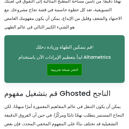
نهجًا دقيقًا. من تأمين مساحة المطبخ المثالية إلى التفوق في لعبتك
التسويقية، تعد كل خطوة حاسمة في قصة نجاح مشروعك. مع
الاجتهاد والشغف وقليل من الإبداع، يمكن أن يكون مفهومك الغامض
هو الشيء الكبير التالي في عالم الطهي.
قم بتمكين الطهاة وزيادة دخلك!
ابدأ بتعظيم الإيرادات الآن باستخدام Altametrics
احجز نسخة تجريبية
قم بتشغيل مفهوم Ghosted الناجح
يمكن أن يكون التنقل في عالم المفاهيم المغمورة أمرًا مبهجًا، لكن
النجاح المستمر يتطلب نهجًا ثابتًا ومركّزًا. في حين أن الفروق الدقيقة
التشغيلية قد تختلف بناءً على المفهوم المخفي المحدد، فإن بعض