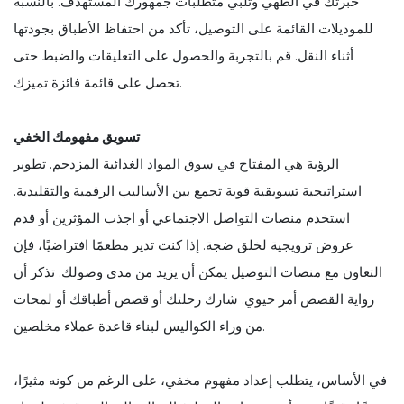
خبرتك في الطهي وتلبي متطلبات جمهورك المستهدف. بالنسبة
للموديلات القائمة على التوصيل، تأكد من احتفاظ الأطباق بجودتها
أثناء النقل. قم بالتجربة والحصول على التعليقات والضبط حتى
تحصل على قائمة فائزة تميزك.
تسويق مفهومك الخفي
الرؤية هي المفتاح في سوق المواد الغذائية المزدحم. تطوير
استراتيجية تسويقية قوية تجمع بين الأساليب الرقمية والتقليدية.
استخدم منصات التواصل الاجتماعي أو اجذب المؤثرين أو قدم
عروض ترويجية لخلق ضجة. إذا كنت تدير مطعمًا افتراضيًا، فإن
التعاون مع منصات التوصيل يمكن أن يزيد من مدى وصولك. تذكر أن
رواية القصص أمر حيوي. شارك رحلتك أو قصص أطباقك أو لمحات
من وراء الكواليس لبناء قاعدة عملاء مخلصين.
في الأساس، يتطلب إعداد مفهوم مخفي، على الرغم من كونه مثيرًا،