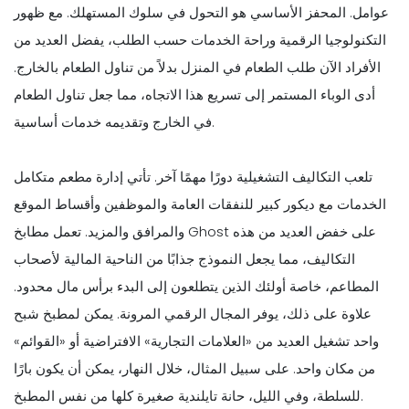
عوامل. المحفز الأساسي هو التحول في سلوك المستهلك. مع ظهور
التكنولوجيا الرقمية وراحة الخدمات حسب الطلب، يفضل العديد من
الأفراد الآن طلب الطعام في المنزل بدلاً من تناول الطعام بالخارج.
أدى الوباء المستمر إلى تسريع هذا الاتجاه، مما جعل تناول الطعام
في الخارج وتقديمه خدمات أساسية.
تلعب التكاليف التشغيلية دورًا مهمًا آخر. تأتي إدارة مطعم متكامل
الخدمات مع ديكور كبير للنفقات العامة والموظفين وأقساط الموقع
والمرافق والمزيد. تعمل مطابخ Ghost على خفض العديد من هذه
التكاليف، مما يجعل النموذج جذابًا من الناحية المالية لأصحاب
المطاعم، خاصة أولئك الذين يتطلعون إلى البدء برأس مال محدود.
علاوة على ذلك، يوفر المجال الرقمي المرونة. يمكن لمطبخ شبح
واحد تشغيل العديد من «العلامات التجارية» الافتراضية أو «القوائم»
من مكان واحد. على سبيل المثال، خلال النهار، يمكن أن يكون بارًا
للسلطة، وفي الليل، حانة تايلندية صغيرة كلها من نفس المطبخ.