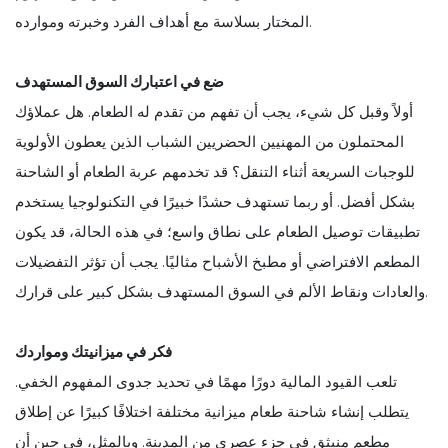
المختار بسلاسة مع أهداف الفرد وخبرته وموارده.
ضع في اعتبارك السوق المستهدف
أولاً وقبل كل شيء، يجب أن تفهم من تقدم له الطعام. هل عملاؤك
المحتملون من المهنيين الحضريين الشباب الذين يعطون الأولوية
للوجبات السريعة أثناء التنقل؟ قد تخدمهم عربة الطعام أو الشاحنة
بشكل أفضل. أو ربما تستهدف حشدًا خبيرًا في التكنولوجيا يستخدم
تطبيقات توصيل الطعام على نطاق واسع؛ في هذه الحالة، قد يكون
المطعم الافتراضي أو مطبخ الأشباح مثاليًا. يجب أن تؤثر التفضيلات
والعادات ونقاط الألم في السوق المستهدف بشكل كبير على قرارك.
فكر في ميزانيتك ومواردك
تلعب القيود المالية دورًا مهمًا في تحديد جدوى المفهوم الخفي.
يتطلب إنشاء شاحنة طعام ميزانية مختلفة اختلافًا كبيرًا عن إطلاق
مطعم منبثق في جزء عصري من المدينة. وبالمثل، في حين أن