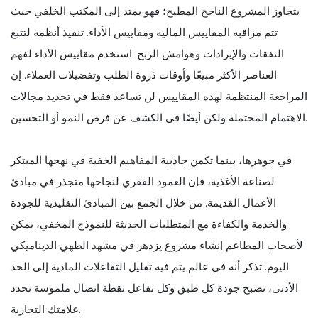
يتجاوز المشروع الناجح المطبخ؛ فهو يمتد إلى المكتب الخلفي حيث
تتم مراقبة المقاييس المالية ومقاييس الأداء. تنفيذ أنظمة لتتبع
النفقات والإيرادات وهوامش الربح. استخدم مقاييس الأداء لفهم
العناصر الأكثر مبيعًا وأوقات ذروة الطلب وتفضيلات العملاء. إن
المراجعة المنتظمة لهذه المقاييس لن تساعد فقط في تحديد مجالات
الاهتمام المحتملة ولكن أيضًا في الكشف عن فرص النمو أو التحسين.
في جوهرها، بينما تكمن جاذبية المفاهيم الخفية في نهجها المبتكر
لصناعة الأغذية، فإن العمود الفقري لنجاحها متجذر في مبادئ
الأعمال القديمة. من خلال الجمع بين المبادئ التقليدية للجودة
والخدمة والكفاءة مع المتطلبات الحديثة للنموذج المخفي، يمكن
لأصحاب المطاعم إنشاء مشروع يزدهر في مشهد الطهي الديناميكي
اليوم. تذكر أنه في عالم يتم فيه تقليل التفاعلات المادية إلى الحد
الأدنى، تصبح جودة كل طبق وكل تفاعل نقطة اتصال ملموسة تحدد
علامتك التجارية.