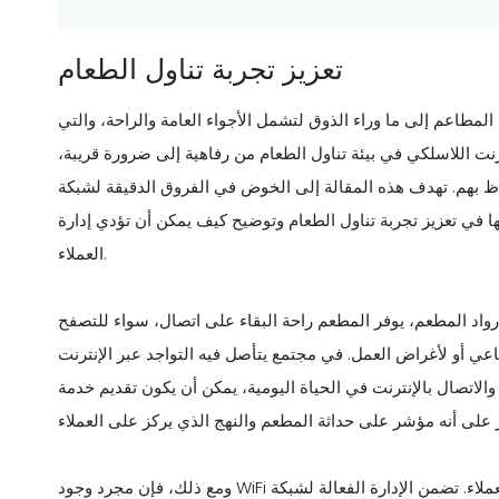
تعزيز تجربة تناول الطعام
 المطاعم إلى ما وراء الذوق لتشمل الأجواء العامة والراحة، والتي
نت اللاسلكي في بيئة تناول الطعام من رفاهية إلى ضرورة قريبة،
. تهدف هذه المقالة إلى الخوض في الفروق الدقيقة لشبكة WiFi في صناعة
تجربة تناول الطعام وتوضيح كيف يمكن أن تؤدي إدارة WiFi الفعالة إلى زيادة رضا
العملاء.
 رواد المطعم، يوفر المطعم راحة البقاء على اتصال، سواء للتصفح
اعي أو لأغراض العمل. في مجتمع يتأصل فيه التواجد عبر الإنترنت
والاتصال بالإنترنت في الحياة اليومية، يمكن أن يكون تقديم خدمة WiFi عاملاً حاسمًا للعملاء الذين يختارون موقعًا لتناول الطعام.
ومع ذلك، فإن مجرد وجود WiFi لا يكفي؛ تلعب إدارتها دورًا مهمًا في إرضاء العملاء. تضمن الإدارة الفعالة لشبكة WiFi أن يستمتع