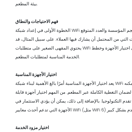
بيئة المطعم.
فهم الاحتياجات والنطاق
الخطوة الأولى في إعداد شبكة WiFi هي فهم الاحتياجات المحددة للمطعم. يتضمن ذلك تقييم حجم المؤسسة والعدد المتوقع
 التي من المحتمل أن يشارك فيها العملاء. على سبيل المثال، قد
يحتوي المقهى الصغير على متطلبات WiFi مختلفة مقارنة بمطعم كبير وصاخب. سيوجه هذا التقييم الأولي اختيار الأجهزة وخطط
الخدمة المناسبة لمتطلبات المطعم.
اختيار الأجهزة المناسبة
يعد اختيار الأجهزة المناسبة أمرًا بالغ الأهمية لبناء شبكة WiFi قوية. تشمل المكونات الأساسية جهاز توجيه عالي الجودة يمكنه
ضمان التغطية الكاملة عبر المطعم. من المهم اختيار أجهزة قابلة
قدم التكنولوجيا. بالإضافة إلى ذلك، يمكن أن يؤدي الاستثمار في
اختيار مزود الخدمة