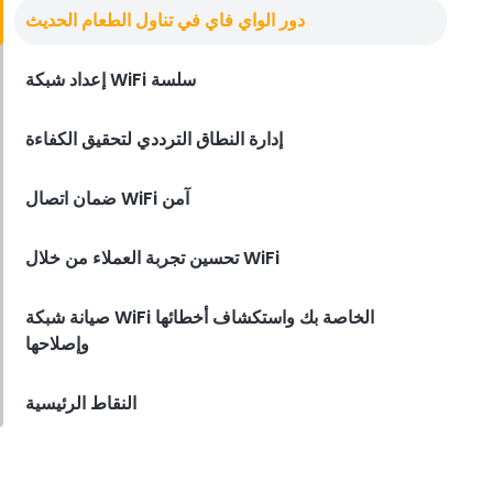
خدمة الواي فاي في المطعم
دور الواي فاي في تناول الطعام الحديث
التعامل مع المخاوف القانونية والأمنية
الخاصة بشبكة WiFi في المطاعم
إعداد شبكة WiFi سلسة
Derrick McMahon
Dec 15, 2023
إدارة النطاق الترددي لتحقيق الكفاءة
ضمان اتصال WiFi آمن
تحسين تجربة العملاء من خلال WiFi
صيانة شبكة WiFi الخاصة بك واستكشاف أخطائها
وإصلاحها
النقاط الرئيسية