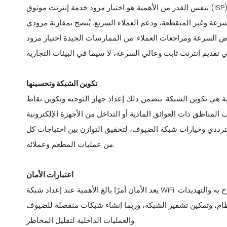
بنفس القدر من الأهمية هو اختيار مزود خدمة إنترنت موثوق (ISP). يجب أن تبحث المطاعم عن مقدمي الخدمات الذين يقدمون
سرعة وغير المنقطعة، ودعم العملاء السريع. يُنصح بمقارنة مزودي
وض السرعة ومراجعات العملاء. من الممارسات الجيدة اختيار مزود
تكوين الشبكة وتحسينها
ية هي تكوين الشبكة. يتضمن ذلك إعداد جهاز التوجيه وتكوين نقاط
مناطق ذات العوائق المادية أو التداخل من الأجهزة الإلكترونية
ترددي وخيارات شبكة الضيوف، لتحقيق التوازن بين احتياجات كل
من عمليات المطعم وعملائه.
اعتبارات الأمان
يعد الأمان أمرًا بالغ الأهمية عند إعداد شبكة WiFi. يجب أن تضمن المطاعم حماية شبكتها من الوصول غير المصرح به والتهديدات
تظام، وتمكين تشفير الشبكة، وربما إنشاء شبكات منفصلة للضيوف
والعمليات الداخلية لتقليل المخاطر.