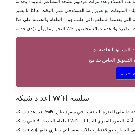
 العملاء وعدد مرات عودتهم. تشجع المطاعم المزودة بخدمة WiFi موثوقة العملاء على الانتظار لفترة أطول، ربما
دة المبيعات مع تعزيز رضا العملاء في نفس الوقت. غالبًا ما يعتبر
 التي يقدمها المطعم، إلى جانب جودة الطعام والخدمة. على هذا
 تجريبي
إعداد شبكة WiFi سلسة
يعد إعداد شبكة WiFi سلسة خطوة حاسمة لأي مطعم يهدف إلى تعزيز رضا العملاء والحفاظ على القدرة التنافسية في مشهد تناول
الطعام الحديث. لا تلبي شبكة WiFi القوية والموثوقة الحاجة الأساسية للاتصال فحسب، بل تشكل أيضًا العمود الفقري للعمليات
ت والاعتبارات الأساسية التي ينطوي عليها إنشاء شبكة WiFi فعالة في