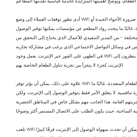
أدى تطور توقعات العملاء إلى وضع WiFi على قائمة الميزات التي يجب توفرها في المطعم، على غرار ضرورة الأجواء الجيدة أو
، غالبًا ما يبحث رواد المطعم عن مؤسسات يمكنها توفير الوصول
لمختلفة - من المدير التنفيذي للأعمال الذي يحتاج إلى التحقق من
متمرس في وسائل التواصل الاجتماعي الذي يرغب في مشاركة تجاربه
في الطهي على الفور عبر الإنترنت. يعمل وجود WiFi كمغناطيس، حيث يجذب مجموعة متنوعة من العملاء الذين ينظرون إلى
الإنترنت كجزء لا يتجزأ من تجربة تناول الطعام الخاصة بهم.
علاوة على ذلك، يمكن أن يؤثر توفر WiFi بشكل كبير على اختيار العملاء. عند الاختيار بين خيارات تناول الطعام المتعددة، غالبًا ما
 تنافسية. لا يتعلق الأمر فقط بتوفير الوصول إلى الإنترنت، ولكن
ز تجربتهم العامة. هذا الجانب مهم بشكل خاص في المناطق الحضرية
تلعب WiFi أيضًا دورًا محوريًا في الاحتفاظ بالعملاء. في عالم مترابط تقنيًا، يمكن أن تحدث سهولة الوصول إلى الإنترنت فرقًا كبيرًا