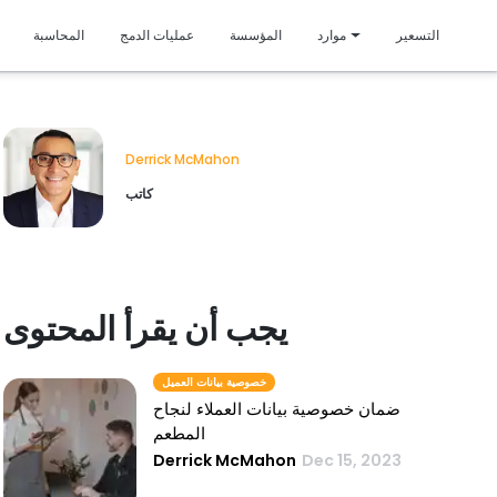
متمي
التسعير
موارد
المؤسسة
عمليات الدمج
المحاسبة
Derrick McMahon
كاتب
يجب أن يقرأ المحتوى
خصوصية بيانات العميل
ضمان خصوصية بيانات العملاء لنجاح
المطعم
Derrick McMahon
Dec 15, 2023