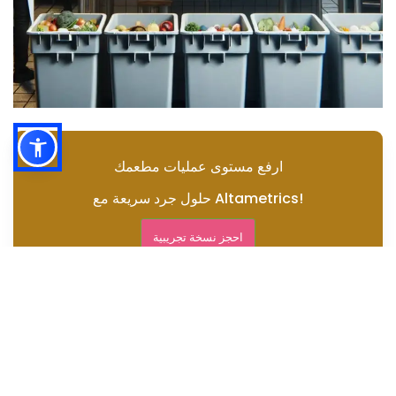
ارفع مستوى عمليات مطعمك
حلول جرد سريعة مع Altametrics!
احجز نسخة تجريبية
تنفيذ سجلات النفايات
تدريب الموظفين على إدارة النفايات
الغذائية