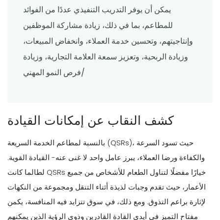
يمكن أن يوفر التدريب التنفيذي عددًا من الفوائد
للمطاعم، بما في ذلك، زيادة مشاركة الموظفين
وإنتاجيتهم، وتحسين خدمة العملاء، وانخفاض المبيعات،
وزيادة الربحية، وتعزيز سمعة العلامة التجارية، وزيادة
فرص النمو المهني/
كشف النقاب عن إمكانات القيادة
بالنسبة لمطاعم الخدمة السريعة (QSRs)، حيث تسود السرعة
والكفاءة ورضا العملاء، يبرز عامل واحد لا غنى عنه- القيادة القوية.
لطالما كانت QSRs خيارًا مفضلًا لتناول الطعام للأشخاص من جميع
الأعمار، حيث تقدم وجبات لذيذة أثناء التنقل ومجموعة من النكهات
لإثارة براعم التذوق. ومع ذلك، في سوق تتزايد فيه المنافسة، يكمن
مفتاح التميز في أيدي القادة القادرين وذوي الرؤية الذين يمكنهم