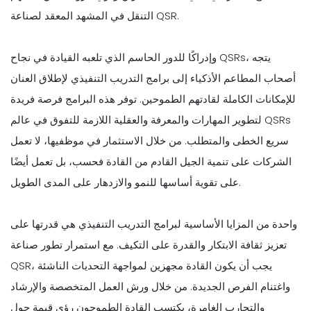
التنقل في المشهد المعقد لصناعة QSR.
وإدراكًا للدور الحاسم الذي تلعبه القيادة في نجاح QSRs، يتجه
أصحاب المطاعم الأذكياء إلى برامج التدريب التنفيذي لإطلاق العنان
للإمكانات الكاملة لقادتهم الطموحين. توفر هذه البرامج فرصة فريدة
لتطوير المهارات والمعرفة والعقلية اللازمة للتفوق في عالم QSRs
سريع الخطى والمتطلب. من خلال الاستثمار في موظفيها، لا تعمل
الشركات على تنمية الجيل القادم من القادة فحسب، بل تعمل أيضًا
على تقوية أساسها للنمو والازدهار على المدى الطويل.
واحدة من المزايا الأساسية لبرامج التدريب التنفيذي هي قدرتها على
تعزيز ثقافة الابتكار والقدرة على التكيف. مع استمرار تطور صناعة
QSR، يجب أن يكون القادة مجهزين لمواجهة التحديات الناشئة
واغتنام الفرص الجديدة. من خلال ورش العمل المتخصصة والإرشاد
والتجارب الغامرة، يكتسب القادة الطموحون رؤى قيمة حول