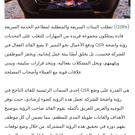
تتطلب البيئات السريعة والمتطلبة لمطاعم الخدمة السريعة (QSRs)
قادة يمتلكون مجموعة فريدة من المهارات للتغلب على التحديات
ودفع الأعمال نحو التميز. لا يضع القائد الفعال في QSR رؤية واضحة
للشركة فحسب، بل يخلق أيضًا بيئة عمل إيجابية، ويحفز الموظفين
ويلهمهم، ويحل المشكلات بفعالية، ويتخذ قرارات سليمة، ويبني
علاقات قوية مع العملاء وأصحاب المصلحة.
إحدى السمات الرئيسية للقائد الناجح في QSR هي القدرة على وضع
رؤية واضحة للشركة. تعمل هذه الرؤية كضوء إرشادي، حيث توفر
التوجيه والغرض للفريق بأكمله. يقوم القائد صاحب الرؤية بتوضيح
الأهداف والغايات طويلة المدى للمطعم، مما يضمن أن كل موظف
يفهم دوره في تحقيق هذه الرؤية المشتركة. من خلال وضع توقعات