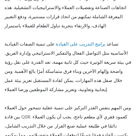
اتجاهات الصناعة وتفضيلات العملاء والاستراتيجيات التشغيلية. هذه
المعرفة الشاملة تمكنهم من اتخاذ قرارات مستنيرة، ودفع التغيير
الهادف، والارتقاء بتجربة تناول الطعام للعملاء باستمرار.
تساعد
برامج التدريب على القيادة
على تنمية الصفات القيادية
الأساسية مثل التواصل الفعال والتفكير الاستراتيجي وإدارة الفريق.
في بيئة سريعة الوتيرة حيث كل ثانية مهمة، تعد القدرة على نقل رؤية
واضحة وإلهام الآخرين وبناء فرق متماسكة أمرًا بالغ الأهمية. ومن
خلال صقل هذه المهارات، يمكن لقادة المستقبل تعزيز بيئة عمل
إيجابية وتعاونية، وتعزيز مشاركة الموظفين ورضا العملاء.
ومن المهم بنفس القدر التركيز على تنمية عقلية تتمحور حول العملاء
بين قادة QSR. كعمود فقري لأي مطعم ناجح، يجب أن يكون العملاء
دائمًا في طليعة عملية صنع القرار. من خلال التدريب الشامل،
يكتسب القادة فهمًا عميقًا لتوقعات العملاء وتفضيلاتهم، مما يمكنهم