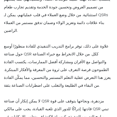
من تصميم العروض وتحسين جودة الخدمة وتقديم تجارب طعام
استثنائية. من خلال وضع العملاء في قلب عملياتهم، يمكن لـ QSRs
بناء علاقات دائمة وتعزيز الولاء وضمان تدفق مستمر من العملاء
الراضين.
علاوة على ذلك، توفر برامج التدريب التنفيذي للقادة منظورًا أوسع
حول صناعة QSR ككل. من خلال الانخراط مع خبراء الصناعة
والتواصل مع الأقران ومشاركة أفضل الممارسات، يكتسب القادة
الطموحون فرصة التعرف على ثروة من المعرفة والأفكار المبتكرة.
يعزز هذا التعرض عقلية التعلم المستمر والتحسين، مما يمكّن القادة
من البقاء في الطليعة والتغلب على اضطرابات الصناعة بثقة.
لا يمكن إنكار أن صناعة QSR مزدهرة، ونجاحها يتوقف على قوة
قادتها. إدراكًا للدور الذي تلعبه القيادة، يجب على مالكي QSR تبني
برامج التدريب التنفيذي كوسيلة لاكتشاف وتطوير الإمكانات غير