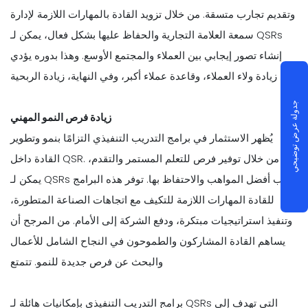
وتقديم تجارب متسقة. من خلال تزويد القادة بالمهارات اللازمة لإدارة
سمعة العلامة التجارية والحفاظ عليها بشكل فعال، يمكن لـ QSRs
إنشاء تصور إيجابي بين العملاء والمجتمع الأوسع. وهذا بدوره يؤدي
إلى زيادة ولاء العملاء، وقاعدة عملاء أكبر، وفي النهاية، زيادة الربحية.
جدولة عرض توضيحي
زيادة فرص النمو المهني
يُظهر الاستثمار في برامج التدريب التنفيذي التزامًا بنمو وتطوير
القادة داخل QSR. من خلال توفير فرص للتعلم المستمر والتقدم،
يمكن لـ QSRs جذب أفضل المواهب والاحتفاظ بها. توفر هذه البرامج
للقادة المهارات اللازمة للتكيف مع اتجاهات الصناعة المتطورة،
وتنفيذ استراتيجيات مبتكرة، ودفع الشركة إلى الأمام. من المرجح أن
يساهم القادة المشاركون والطموحون في النجاح الشامل للأعمال
والبحث عن فرص جديدة للنمو. تتمتع
برامج التدريب التنفيذي بإمكانيات هائلة لـ QSRs التي تهدف إلى