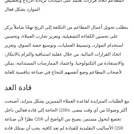
المطاعم اتخاذ قرارات تعتمد على البيانات لزيادة الأرباح وتخصيص
الموارد بشكل فعال.
يتطلب تحويل أعمال المطاعم من التكلفة إلى الربح نهجًا شاملاً يركز
على تحسين الكفاءة التشغيلية، وتعزيز تجارب العملاء، وتحسين
استخدام الموارد، وتبسيط العمليات، وتوسيع حصة السوق، وتعزيز
اتخاذ القرارات المالية. من خلال عقلية استباقية والتزام بالابتكار،
والاستفادة من التكنولوجيا، واعتماد الممارسات المستدامة، يمكن
لأصحاب المطاعم وضع أنفسهم للنجاح في صناعة تنافسية للغاية.
قادة الغد
مع الطلبات المتزايدة لقاعدة العملاء المميزين بشكل متزايد، أصبحت
الحاجة إلى قادة فعالين داخل QSRs أكثر وضوحًا من أي وقت مضى.
نظرًا لأن صناعة QSR تخضع لتحول مستمر، يصبح من الواضح أن
الأساليب التقليدية للقيادة لم تعد كافية. يجب أن يمتلك قادة QSR