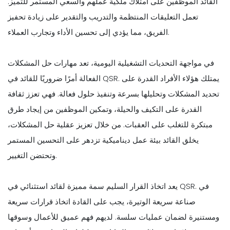
القائد الموظفين على امتلاك ملكية عملهم والسعي المستمر للتميز.
تعمل التعليقات المنتظمة والتدريب والتقدير على زيادة تحفيز
الفريق، مما يؤدي إلى تحسين الأداء وتجارب العملاء.
في مواجهة التحديات التشغيلية اليومية، تعد مهارات حل المشكلات
الفعالة أمرًا ضروريًا للقائد في QSR. يمتلك هؤلاء الأفراد القدرة على
تحديد المشكلات وتحليلها بسرعة وتنفيذ حلول فعالة. فهي تعزز ثقافة
القدرة على التكيف والحيلة، وتمكين الموظفين من إيجاد طرق
مبتكرة للتغلب على العقبات. من خلال تعزيز عقلية حل المشكلات،
يخلق القائد بيئة عمل ديناميكية تزدهر على التحسين المستمر
وتحتضن التغيير.
يعد اتخاذ القرار السليم سمة مميزة لقائد استثنائي في QSR. في
صناعة سريعة الوتيرة، يجب على القادة اتخاذ قرارات سريعة
ومستنيرة لضمان عمليات سلسة. لديهم فهم عميق للأعمال وسوقها