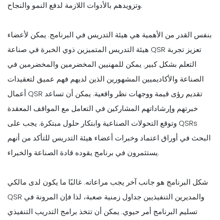
وتزويدهم بالأدوات اللازمة لدفع النمو والنجاح.
بنفس القدر من الأهمية هي هيئة التدريس في البرنامج. يمكن لأعضاء
هيئة التدريس المتميزين ذوي الخبرة في صناعة QSR تعزيز تجربة
التعلم بشكل كبير. يمكن للمهنيين المخضرمين والمخضرمين في
الصناعة والأكاديميين المشهورين الذين لديهم فهم عميق لتعقيدات
أعمال QSR تقديم رؤى قيمة ووجهات نظر واقعية. يمكن أن تساعد
خبرتهم وإرشاداتهم المشاركين في التعامل مع المواقف المعقدة
وتوقع التحولات الصناعية وابتكار حلول مبتكرة. يجب على QSRs
البحث في أوراق اعتماد وخبرات أعضاء هيئة التدريس للتأكد من أنهم
يستثمرون في برنامج يقوده قادة الصناعة والخبراء.
شكل البرنامج هو جانب آخر يجب مراعاته. غالبًا ما يكون لدى مالكي
QSR والمديرين التنفيذيين جداول زمنية صعبة، لذا فإن المرونة في
تسليم البرنامج أمر حيوي. يمكن أن تتخذ برامج التدريب التنفيذي