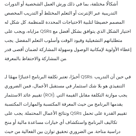
أشكالًا مختلفة، بما في ذلك ورش العمل الشخصية أو الدورات
التدريبية عبر الإنترنت أو التعلم المختلط أو التدريب المخصص
المصمم خصيصًا لتلبية الاحتياجات المحددة للمنظمة. كل شكل له
مزاياه، ويجب على QSRs اختيار الشكل الذي يتوافق بشكل أفضل مع
متطلباتهم التشغيلية وقيود الوقت وأسلوب التعلم المفضل. يجب
إعطاء الأولوية لإمكانية الوصول وسهولة المشاركة لضمان أقصى قدر
من المشاركة والاحتفاظ بالمعرفة.
أخيرًا، تعتبر تكلفة البرنامج اعتبارًا مهمًا لـ QSRs. في حين أن التدريب
التنفيذي هو بلا شك استثمار في مستقبل الأعمال، فمن الضروري
تقييم عائد الاستثمار (ROI). يجب موازنة التكلفة مقابل القيمة التي
يقدمها البرنامج من حيث المعرفة المكتسبة والمهارات المكتسبة
ونتائج الأعمال المحتملة. يجب على QSRs تقييم القدرة على تحمل
تكاليف البرنامج واستكشاف أي خيارات مساعدة مالية أو منح
دراسية متاحة. من الضروري تحقيق توازن بين الفعالية من حيث