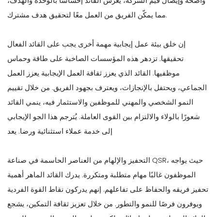
واضحة وإيصال قيم الشركة، يغرس القائد إحساسًا بالوحدة والهدف،
مما يمكّن الفريق من العمل معًا لتحقيق هدف مشترك.
إن خلق بيئة عمل إيجابية مهمة أخرى يجب على القائد الفعال
تحقيقها. تزدهر هذه المؤسسات الصاخبة على طاقة وحماس
موظفيها. القائد الذي يعزز ثقافة العمل الإيجابية يعزز العمل
الجماعي، ويحتفل بالإنجازات، ويعترف بجهود الفريق. من خلال تقييم
النمو الشخصي والمهني للموظفين والاستثمار فيه، ينمي القائد
شعورًا بالولاء والالتزام بين القوى العاملة. يُترجم هذا الجو الإيجابي
إلى خدمة عملاء استثنائية ورضا. يعد
التحفيز والإلهام من العناصر الحاسمة في صناعة QSR، حيث يواجه
الموظفون غالبًا مهام متطلبة ومتكررة. يدرك القائد الماهر أهمية
تحفيز فريقه والحفاظ على تفاعلهم. إنهم يدركون نقاط القوة الفردية
ويوفرون فرصًا للنمو والتطور. من خلال تعزيز ثقافة التمكين، يشجع