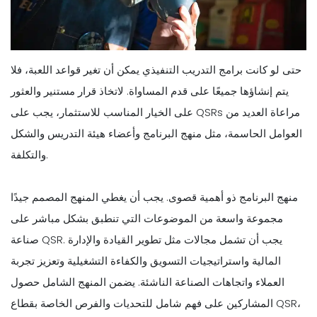
حتى لو كانت برامج التدريب التنفيذي يمكن أن تغير قواعد اللعبة، فلا
يتم إنشاؤها جميعًا على قدم المساواة. لاتخاذ قرار مستنير والعثور
على الخيار المناسب للاستثمار، يجب على QSRs مراعاة العديد من
العوامل الحاسمة، مثل منهج البرنامج وأعضاء هيئة التدريس والشكل
والتكلفة.
منهج البرنامج ذو أهمية قصوى. يجب أن يغطي المنهج المصمم جيدًا
مجموعة واسعة من الموضوعات التي تنطبق بشكل مباشر على
صناعة QSR. يجب أن تشمل مجالات مثل تطوير القيادة والإدارة
المالية واستراتيجيات التسويق والكفاءة التشغيلية وتعزيز تجربة
العملاء واتجاهات الصناعة الناشئة. يضمن المنهج الشامل حصول
المشاركين على فهم شامل للتحديات والفرص الخاصة بقطاع QSR،