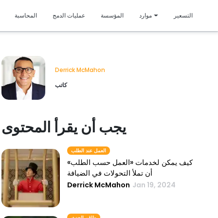
متمي
التسعير
موارد
المؤسسة
عمليات الدمج
المحاسبة
Derrick McMahon
كاتب
يجب أن يقرأ المحتوى
العمل عند الطلب
كيف يمكن لخدمات «العمل حسب الطلب»
أن تملأ التحولات في الضيافة
Derrick McMahon
Jan 19, 2024
طاقم الحدث