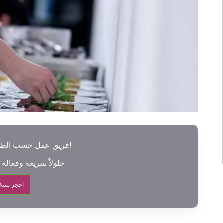
فريق عمل حسب الطلب، بنقرة واحدة فقط!
تقدم Altametrics حلولاً سريعة وفعالة
احجز نسخة