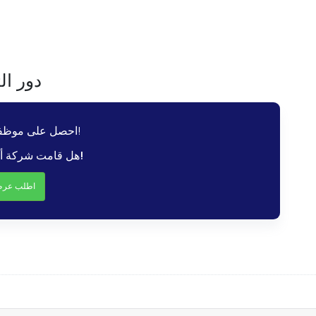
دور ا
احصل على موظفين مهرة، بسرعة!
هل قامت شركة ألتاميتريك بتغطيتها!
اطلب عرض