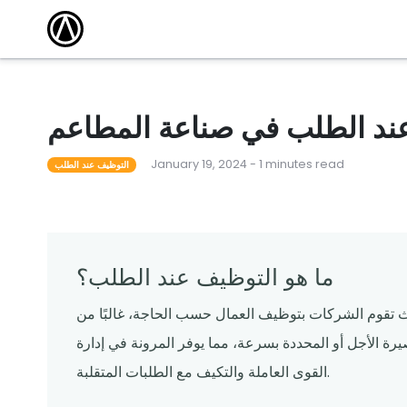
مقالات
أكاديمية التدريب
كتشف أحدث
وسّع نطاق معرفتك واكتسب الشهادة من خلال
الاستفادة من دوراتنا التدريبية المجانية عبر الإنترنت.
 101
أحداث محلية
مطعم ناجح
قاد المدرب دورات لمساعدة المشغلين على تعلم كل
شيء من القدرات الأساسية إلى الميزات المتقدمة.
 عند الطلب في صناعة المطاعم
لقوالب
ندوات عبر الإنترنت
January 19, 2024 - 1 minutes read
م قوالبنا
تساعدك البرامج التعليمية المجانية عبر الإنترنت التي
التوظيف عند الطلب
يقودها الخبراء على المضي قدمًا والبقاء على اطلاع.
ما هو التوظيف عند الطلب؟
ث تقوم الشركات بتوظيف العمال حسب الحاجة، غالبًا من
يرة الأجل أو المحددة بسرعة، مما يوفر المرونة في إدارة
القوى العاملة والتكيف مع الطلبات المتقلبة.