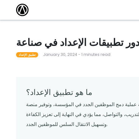
مقالات
أكاديمية التدريب
كتشف أحدث
وسّع نطاق معرفتك واكتسب الشهادة من خلال
الاستفادة من دوراتنا التدريبية المجانية عبر الإنترنت.
 101
أحداث محلية
مطعم ناجح
قاد المدرب دورات لمساعدة المشغلين على تعلم كل
شيء من القدرات الأساسية إلى الميزات المتقدمة.
لقوالب
ندوات عبر الإنترنت
January 30, 2024 - 1 minutes read
تطبيق الإعداد
م قوالبنا
تساعدك البرامج التعليمية المجانية عبر الإنترنت التي
يقودها الخبراء على المضي قدمًا والبقاء على اطلاع.
ما هو تطبيق الإعداد؟
 عملية دمج الموظفين الجدد في المؤسسة، وتوفير منصة
دريب، والتواصل، مما يؤدي في النهاية إلى تعزيز الكفاءة
وتسهيل الانتقال السلس للموظفين الجدد.