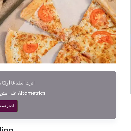
اترك انطباعًا أوليًا
على متن الطائرة كالمحترفين مع Altametrics
احجز نسخة
الميزات الر