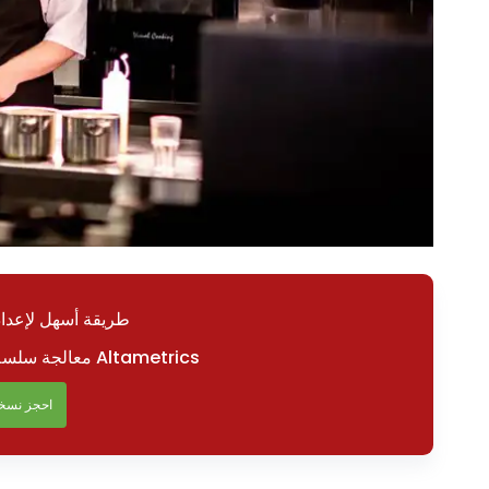
طريقة أسهل لإعدا
معالجة سلسة لكشوف الرواتب باستخدام Altametrics
احجز نسخة