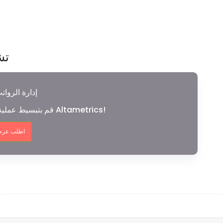
تش
إدارة الروات
قم بتبسيط عملية كشوف المرتبات الخاصة بك مع Altametrics!
اطلب عرض