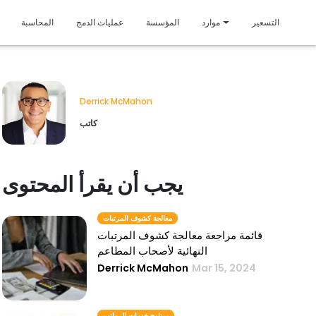
متمي
التسعير
موارد
المؤسسة
عمليات الدمج
المحاسبة
Derrick McMahon
كاتب
يجب أن يقرأ المحتوى
معالجة كشوف المرتبات
قائمة مراجعة معالجة كشوف المرتبات
النهائية لأصحاب المطاعم
Derrick McMahon
Mar 15, 2024
برنامج خدمات الرواتب