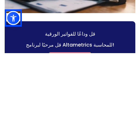
قل وداعًا للفواتير الورقية
قل مرحبًا لبرنامج Altametrics للمحاسبة!
اطلب عرض تجريبي
فوائد الأتمتة في محاسبة المطاعم
قابلية التوسع والتأقلم مع المستقبل
التحديات المحتملة في تنفيذ مسح
الفواتير