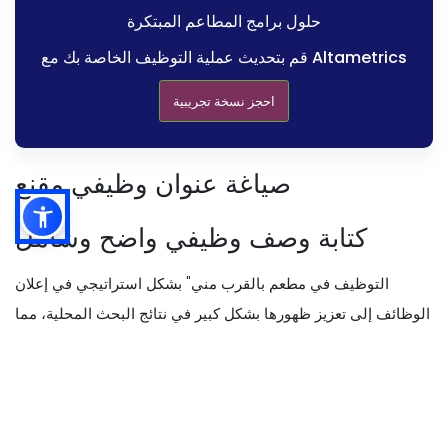
حلول برامج المطاعم المبتكرة
قم بتحديث عملية التوظيف الخاصة بك مع Altametrics
احجز نسخة تجريبية
صياغة عنوان وظيفي مقنع
كتابة وصف وظيفي واضح وشامل
التوظيف في مطعم بالقرب مني" بشكل استراتيجي في إعلان
الوظائف إلى تعزيز ظهورها بشكل كبير في نتائج البحث المحلية، مما
يجعلها في متناول الباحثين عن عمل الذين يبحثون عن فرص في
محيطهم. على سبيل المثال، يمكن أن يكون قسم من الوصف
الوظيفي كما يلي- «إذا كنت تبحث عن «توظيف مطعم بالقرب مني»
وكنت متحمسًا لتقديم تجارب طعام استثنائية، فنحن نحب أن نسمع