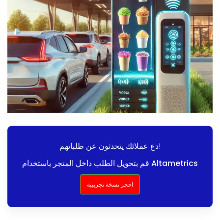
دع عملائك يتحدثون عن طلباتهم!
قم بتحويل الطلب داخل المتجر باستخدام Altametrics
احجز نسخة تجريبية