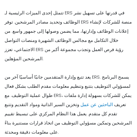
تتمثل إحدى الميزات الرئيسية لـ ERS في قدرتها على تسهيل نشر
الوظائف وتحديد مصادر المرشحين. توفر ERS منصة للشركات لإنشاء
إعلانات الوظائف وإدارتها، مما يضمن وصولها إلى جمهور واسع. من
خلال التكامل مع مجالس الوظائف الشهيرة ومنصات التواصل
الاجتماعي، تعزز ERS رؤية فرص العمل وتجذب مجموعة أكبر من
المرشحين المؤهلين.
يعد تتبع وإدارة المتقدمين جانبًا أساسيًا آخر من ERS. يسمح البرنامج
لمسؤولي التوظيف بتتبع وتنظيم معلومات مقدم الطلب بشكل فعال
طوال عملية التوظيف. مع ERS، يمكن للشركات بسهولة إدارة ملفات
تعريف
الباحثين عن عمل
وتخزين السير الذاتية ومواد التقديم وتتبع
تقدم كل متقدم. يعمل هذا النظام المركزي على تبسيط تقييم
المرشحين وتمكين مسؤولي التوظيف من اتخاذ قرارات مستنيرة بناءً
على معلومات دقيقة ومحدثة.