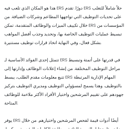
هذا هو المكان الذي تلعب فيه ERS دورًا. تقدم ERS حلاً شاملاً للتغلب
على تحديات التوظيف التي تواجهها المطاعم وشركات الضيافة. من
خلال تكييف الميزات والوظائف المتقدمة، تمكن ERS المؤسسات من
تبسيط عمليات التوظيف الخاصة بها، وتحديد وجذب أفضل المواهب
بشكل فعال، وفي النهاية اتخاذ قرارات توظيف مستنيرة.
تتمثل إحدى الفوائد الأساسية لـ ERS في قدرتها على أتمتة وتبسيط
مراحل التوظيف المختلفة. من إنشاء إعلانات الوظائف وإدارتها إلى
تتبع معلومات مقدم الطلب، يبسط ERS المهام الإدارية المرتبطة
بالتوظيف. وهذا يسمح لمسؤولي التوظيف ومديري التوظيف بتركيز
جهودهم على تقييم المرشحين واختيار الأفراد الأكثر ملاءمة للوظائف
المتاحة.
يوفر ERS أيضًا أدوات قيمة لفحص المرشحين واختيارهم. من خلال
ميزات مثل تحليل السيرة الذاتية ومطابقة الكلمات الرئيسية، يمكن لـ