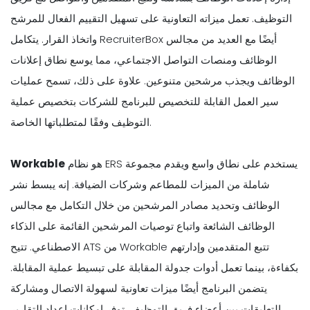
التوظيف. تعمل ميزاته التعاونية على تسهيل التقييم الفعال للمرشح
واتخاذ القرار. يتكامل RecruiterBox أيضًا مع العديد من مجالس
الوظائف ومنصات التواصل الاجتماعي، مما يوسع نطاق إعلانات
الوظائف ويجذب مرشحين متنوعين. علاوة على ذلك، تسمح عمليات
سير العمل القابلة للتخصيص للبرنامج للشركات بتخصيص عملية
التوظيف وفقًا لمتطلباتها الخاصة.
هو نظام ERS يستخدم على نطاق واسع ويقدم مجموعة
Workable
شاملة من الميزات للمطاعم وشركات الضيافة. إنه يبسط نشر
الوظائف وتحديد مصادر المرشحين من خلال التكامل مع مجالس
الوظائف الشائعة واتباع توصيات المرشحين القائمة على الذكاء
الاصطناعي. تتيح ATS من Workable تتبع المتقدمين وإدارتهم
بكفاءة، بينما تعمل أدوات جدولة المقابلة على تبسيط عملية المقابلة.
يتضمن البرنامج أيضًا ميزات تعاونية لسهولة الاتصال ومشاركة
التعليقات بين أعضاء فريق التوظيف. توفر إمكانات إعداد التقارير