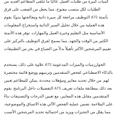
كميات كبيرة من طلبات العمل. غالبًا ما تتلقى المطاعم العديد من
الطلبات لكل منصب مفتوح، مما يجعل من الصعب على فرق
التوظيف مراجعة كل سيرة ذاتية ومعالجتها يدويًا. يقوم ATS بأتمتة
هذه العملية من خلال تحليل السير الذاتية واستخراج المعلومات
الأساسية مثل التعليم وخبرة العمل والمهارات. توفر هذه الأتمتة
الكثير من الوقت والجهد، مما يسمح لفرق التوظيف بالتركيز على
تقييم المرشحين الأكثر تأهيلاً بدلاً من الضياع في بحر من التطبيقات.
علاوة على ذلك، يستخدم ATS الخوارزميات والميزات المدعومة
بالذكاء الاصطناعي لفحص المتقدمين وترتيبهم ووضع قائمة مختصرة
لهم. من خلال تحديد معايير ومؤهلات محددة، يمكن للمطاعم تعيين
التفضيلات داخل البرنامج. يقوم ATS بعد ذلك بمطابقة ملفات تعريف
المتقدمين مقابل هذه المعايير، مع تعيين الدرجات والتصنيفات بناءً
على الملاءمة. تضمن عملية الفحص الآلي هذه الاتساق والموضوعية،
مما يقلل من التحيزات ويزيد من احتمالية تحديد المرشحين الأنسب.