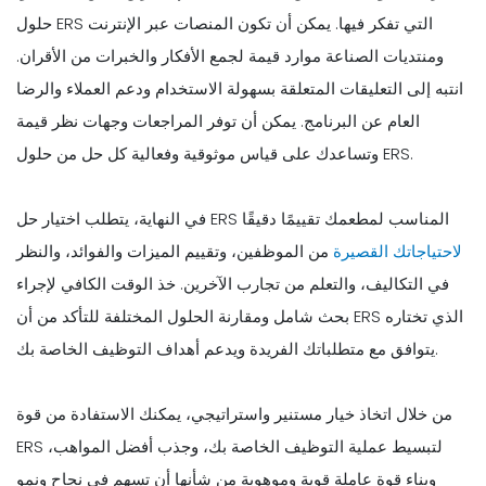
حلول ERS التي تفكر فيها. يمكن أن تكون المنصات عبر الإنترنت
ومنتديات الصناعة موارد قيمة لجمع الأفكار والخبرات من الأقران.
انتبه إلى التعليقات المتعلقة بسهولة الاستخدام ودعم العملاء والرضا
العام عن البرنامج. يمكن أن توفر المراجعات وجهات نظر قيمة
وتساعدك على قياس موثوقية وفعالية كل حل من حلول ERS.
في النهاية، يتطلب اختيار حل ERS المناسب لمطعمك تقييمًا دقيقًا
لاحتياجاتك القصيرة
من الموظفين، وتقييم الميزات والفوائد، والنظر
في التكاليف، والتعلم من تجارب الآخرين. خذ الوقت الكافي لإجراء
بحث شامل ومقارنة الحلول المختلفة للتأكد من أن ERS الذي تختاره
يتوافق مع متطلباتك الفريدة ويدعم أهداف التوظيف الخاصة بك.
من خلال اتخاذ خيار مستنير واستراتيجي، يمكنك الاستفادة من قوة
ERS لتبسيط عملية التوظيف الخاصة بك، وجذب أفضل المواهب،
وبناء قوة عاملة قوية وموهوبة من شأنها أن تسهم في نجاح ونمو