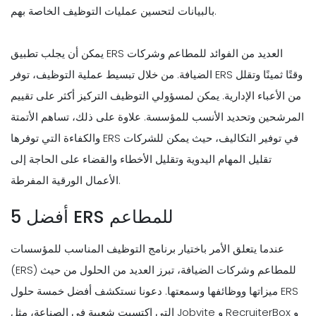
بالبيانات لتحسين عمليات التوظيف الخاصة بهم.
يمكن أن يجلب تطبيق ERS العديد من الفوائد للمطاعم وشركات
الضيافة. من خلال تبسيط عملية التوظيف، توفر ERS وقتًا ثمينًا وتقلل
من الأعباء الإدارية. يمكن لمسؤولي التوظيف التركيز أكثر على تقييم
المرشحين وتحديد الأنسب للمؤسسة. علاوة على ذلك، تساهم الأتمتة
والكفاءة التي توفرها ERS في توفير التكاليف، حيث يمكن للشركات
تقليل المهام اليدوية وتقليل الأخطاء والقضاء على الحاجة إلى
الأعمال الورقية المفرطة.
أفضل 5 ERS للمطاعم
عندما يتعلق الأمر باختيار برنامج التوظيف المناسب للمؤسسات
(ERS) للمطاعم وشركات الضيافة، تبرز العديد من الحلول من حيث
ميزاتها ووظائفها وسمعتها. دعونا نستكشف أفضل خمسة حلول ERS
التي اكتسبت شعبية في الصناعة، مثل Jobvite و RecruiterBox و