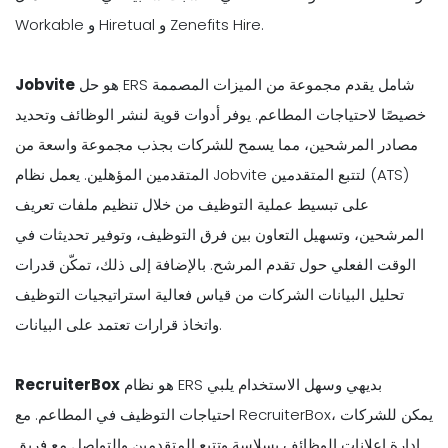
Workable و Hiretual و Zenefits Hire.
هو حل ERS شامل يقدم مجموعة من الميزات المصممة
Jobvite
خصيصًا لاحتياجات المطاعم. يوفر أدوات قوية لنشر الوظائف وتحديد
مصادر المرشحين، مما يسمح للشركات بجذب مجموعة واسعة من
المتقدمين المؤهلين. يعمل نظام Jobvite لتتبع المتقدمين (ATS)
على تبسيط عملية التوظيف من خلال تنظيم ملفات تعريف
المرشحين، وتسهيل التعاون بين فرق التوظيف، وتوفير تحديثات في
الوقت الفعلي حول تقدم المرشح. بالإضافة إلى ذلك، تمكّن قدرات
تحليل البيانات الشركات من قياس فعالية استراتيجيات التوظيف
واتخاذ قرارات تعتمد على البيانات.
هو نظام ERS بديهي وسهل الاستخدام يلبي
RecruiterBox
احتياجات التوظيف في المطاعم. مع RecruiterBox، يمكن للشركات
إدارة إعلانات الوظائف بسلاسة وتتبع المتقدمين والتواصل مع فريق