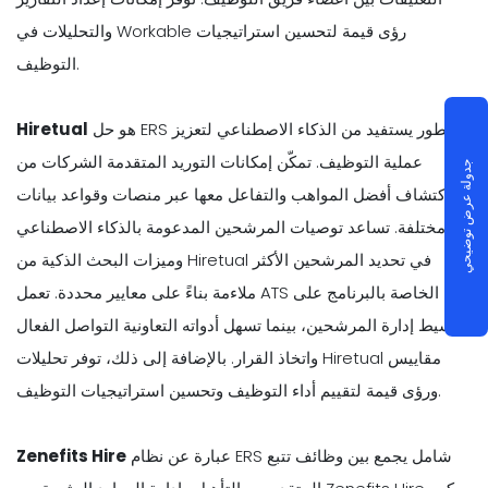
والتحليلات في Workable رؤى قيمة لتحسين استراتيجيات
التوظيف.
هو حل ERS متطور يستفيد من الذكاء الاصطناعي لتعزيز
Hiretual
عملية التوظيف. تمكّن إمكانات التوريد المتقدمة الشركات من
جدولة عرض توضيحي
اكتشاف أفضل المواهب والتفاعل معها عبر منصات وقواعد بيانات
مختلفة. تساعد توصيات المرشحين المدعومة بالذكاء الاصطناعي
وميزات البحث الذكية من Hiretual في تحديد المرشحين الأكثر
ملاءمة بناءً على معايير محددة. تعمل ATS الخاصة بالبرنامج على
تبسيط إدارة المرشحين، بينما تسهل أدواته التعاونية التواصل الفعال
واتخاذ القرار. بالإضافة إلى ذلك، توفر تحليلات Hiretual مقاييس
ورؤى قيمة لتقييم أداء التوظيف وتحسين استراتيجيات التوظيف.
عبارة عن نظام ERS شامل يجمع بين وظائف تتبع
Zenefits Hire