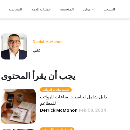
متمي
التسعير
موارد
المؤسسة
عمليات الدمج
المحاسبة
Derrick McMahon
كاتب
يجب أن يقرأ المحتوى
حاسبة ساعات الرواتب
دليل شامل لحاسبات ساعات الرواتب
للمطاعم
Derrick McMahon
Feb 09, 2024
الجدول الزمني الأسبوعي