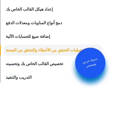
وقت الرواتب
إعداد هيكل القالب الخاص بك
Derrick McMahon
Feb 09, 2024
دمج أنواع المناوبات ومعدلات الدفع
إضافة صيغ للحسابات الآلية
تنفيذ عمليات التحقق من الأخطاء والتحقق من الصحة
جدولة عرض
توض
يح
ي
تخصيص القالب الخاص بك وتحسينه
التدريب والتنفيذ