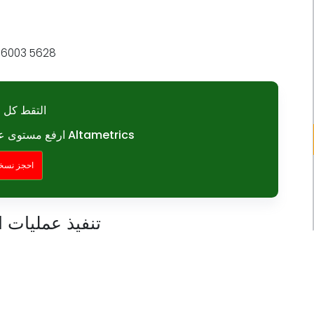
التقط كل ل
ارفع مستوى عمليات الضيافة الخاصة بك مع Altametrics
احجز نسخة
تنفيذ عمليات 