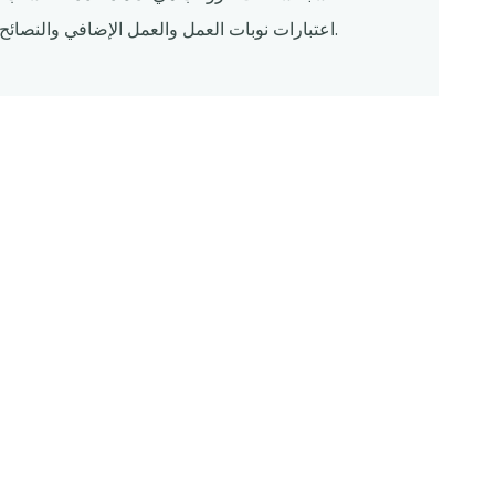
اعتبارات نوبات العمل والعمل الإضافي والنصائح، مما يضمن إدارة الرواتب بكفاءة والامتثال لقوانين العمل.
حل شامل لإدارة 
سجل بسهولة في كل مرة باستخدام Altametrics
جدولة عرض