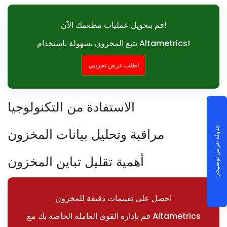
قم بتحويل عمليات مطعمك الآن!
تتبع المخزون بسهولة باستخدام Altametrics!
اطلب عرض تجريبي
الاستفادة من التكنولوجيا
جدولة عرض توضيحي
مراقبة وتحليل بيانات المخزون
أهمية تقليل تباين المخزون
احصل على تقييمات دقيقة للمخزون
قم بإدارة القوى العاملة الخاصة بك مع Altametrics