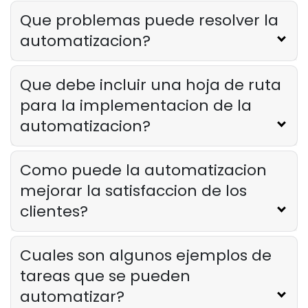
capacitacion del personal del
restaurante
Que problemas puede resolver la
Derrick McMahon
Feb 12, 2026
automatizacion?
Food Safety
Que debe incluir una hoja de ruta
Lista de verificacion de seguridad
alimentaria para restaurantes
para la implementacion de la
Derrick McMahon
Feb 11, 2026
automatizacion?
Restaurant Management
Como puede la automatizacion
Como saber si su restaurante ha
mejorar la satisfaccion de los
superado su oferta tecnologica
clientes?
Derrick McMahon
Feb 04, 2026
Cuales son algunos ejemplos de
Restaurant Management
Como reducir las horas extras en los
tareas que se pueden
restaurantes
automatizar?
Derrick McMahon
Feb 04, 2026