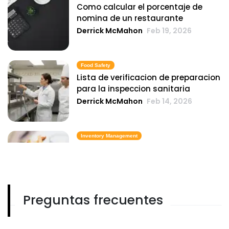
Como calcular el porcentaje de
nomina de un restaurante
Derrick McMahon
Feb 19, 2026
Food Safety
Lista de verificacion de preparacion
para la inspeccion sanitaria
Derrick McMahon
Feb 14, 2026
Inventory Management
6 metricas de inventario de comida
rapida que mantienen el costo de
los alimentos bajo control
Derrick McMahon
Feb 14, 2026
Preguntas frecuentes
Employee Scheduling
Lista de verificacion para la