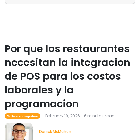
Restaurant Management
Como el software de inventario de
restaurantes ayuda a controlar los
costos de los alimentos
Por que los restaurantes
Derrick McMahon
Feb 04, 2026
necesitan la integracion
Restaurant Management
Que tecnologia para restaurantes
de POS para los costos
mejora la experiencia gastronomica?
Derrick McMahon
Feb 03, 2026
laborales y la
programacion
February 19, 2026 - 6 minutes read
Software Integration
Derrick McMahon