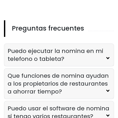
Los costos ocultos de la nomina
manual en comparacion con el uso
de una aplicacion de nomina para
pequenas empresas
Preguntas frecuentes
Derrick McMahon
Mar 24, 2025
Software De Verificación De Nóminas
Que es el software de verificacion de
nomina? Una guia para propietarios
Puedo ejecutar la nomina en mi
de restaurantes
telefono o tableta?
Derrick McMahon
Mar 24, 2025
Que funciones de nomina ayudan
a los propietarios de restaurantes
a ahorrar tiempo?
Puedo usar el software de nomina
si tengo varios restaurantes?