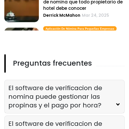
de nomina que todo propietario de
hotel debe conocer
Derrick McMahon
Mar 24, 2025
Aplicación De Nómina Para Pequeñas Empresas
Los costos ocultos de la nomina
manual en comparacion con el uso
de una aplicacion de nomina para
pequenas empresas
Preguntas frecuentes
Derrick McMahon
Mar 24, 2025
Los Mejores Softwares De Nómina
Los 5 mejores softwares de nomina
para restaurantes
El software de verificacion de
Derrick McMahon
Mar 24, 2025
nomina puede gestionar las
propinas y el pago por hora?
El software de verificacion de