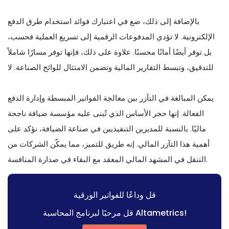
بالإضافة إلى ذلك، ضع في اعتبارك فوائد استخدام طرق الدفع
الإلكترونية. لا تؤدي المدفوعات الرقمية إلى تسريع العملية فحسب،
بل توفر أيضًا أمانًا محسنًا. علاوة على ذلك، فإنها توفر مسارًا شاملاً
للتدقيق، وتبسط التقارير المالية وتضمن الامتثال للوائح الصناعة. لا
يمكن المبالغة في التآزر بين معالجة الفواتير المبسطة وإدارة الدفع
الفعالة. إنها حجر الأساس الذي تُبنى عليه مؤسسة ضيافة ناجحة
ماليًا. بالنسبة للمديرين التنفيذيين في صناعة الضيافة، نؤكد على
أهمية هذا التآزر المالي. إنه طريق للتميز، مما يمكّن الشركات من
التنقل في المشهد المالي المعقد مع البقاء في صدارة المنافسة.
قل وداعًا للفواتير الورقية
قل مرحبًا لبرنامج المحاسبة Altametrics!