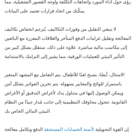
رؤى حول أداء المورد واتجاهات التكلفة وأوجه القصور التشغيلية، مما
يمكّنك من اتخاذ قرارات تعتمد على البيانات.
لا ينبغي التقليل من وفورات التكاليف. يُترجم انخفاض تكاليف
المعالجة وتقليل غرامات الدفع المتأخر والعلاقات المعززة مع البائعين
إلى مكاسب مالية مباشرة. علاوة على ذلك، ستقلل بشكل كبير من
التأثير البيئي للعمليات الورقية، مما يشير إلى التزامك بالاستدامة.
الامتثال، أيضًا، يصبح لعبًا للأطفال. يتم التعامل مع المشهد المتغير
باستمرار للوائح والمعايير بسهولة. يتم تخزين الفواتير بشكل آمن
ويمكن الوصول إليها في متناول يدك لأغراض التدقيق أو الأغراض
القانونية. تتحول مخاوفك التنظيمية إلى جانب مُدار جيدًا من النظام
البيئي المالي الخاص بك.
إن القوة التحويلية
لأتمتة الحسابات المستحقة
الدفع وتكامل معالجة