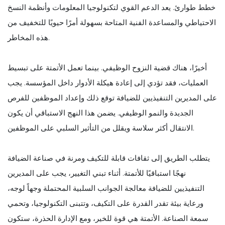
خطط طوارئ. يعد الدعم القوي لتكنولوجيا المعلومات وأنظمة النسخ
الاحتياطي والمساعدة الفنية المتاحة بسهولة أمرًا حيويًا للتخفيف من
هذه المخاطر.
أخيرًا، هناك قضية النزوح الوظيفي. بينما تعمل الأتمتة على تبسيط
العمليات، فقد تؤدي إلى إعادة هيكلة الأدوار داخل المؤسسة. يجب
على المديرين التنفيذيين للضيافة توقع ذلك وإعداد الموظفين للفرص
الجديدة والنمو الوظيفي. يضمن هذا النهج الاستباقي أن يكون
الانتقال أكثر سلاسة ويقلل من التأثير السلبي على الموظفين.
يتطلب الطريق إلى ثقافات قابلة للتكيف ومرنة في صناعة الضيافة
نهجًا استباقيًا للأتمتة. أثناء تبني التغيير، يجب على المديرين
التنفيذيين للضيافة معالجة الجوانب السلبية المحتملة وجهاً لوجه،
ورعاية بيئة تقدر القدرة على التكيف، وتتبنى التكنولوجيا، وتحمي
سمعة الصناعة. الأتمتة هي قوة للخير، ومع الإدارة الحذرة، ستكون