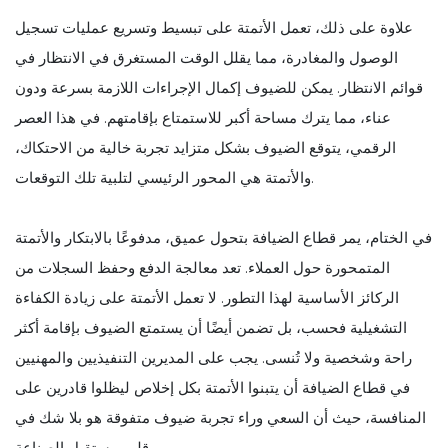
علاوة على ذلك، تعمل الأتمتة على تبسيط وتسريع عمليات تسجيل
الوصول والمغادرة، مما يقلل الوقت المستغرق في الانتظار في
قوائم الانتظار. يمكن للضيوف إكمال الإجراءات اللازمة بسرعة ودون
عناء، مما يترك مساحة أكبر للاستمتاع بإقامتهم. في هذا العصر
الرقمي، يتوقع الضيوف بشكل متزايد تجربة خالية من الاحتكاك،
والأتمتة هي المحور الرئيسي لتلبية تلك التوقعات.
في الختام، يمر قطاع الضيافة بتحول عميق، مدفوعًا بالابتكار والأتمتة
المتمحورة حول العملاء. تعد معالجة الدفع وحفظ السجلات من
الركائز الأساسية لهذا التطور. لا تعمل الأتمتة على زيادة الكفاءة
التشغيلية فحسب، بل تضمن أيضًا أن يستمتع الضيوف بإقامة أكثر
راحة وشخصية ولا تُنسى. يجب على المديرين التنفيذيين والمهنيين
في قطاع الضيافة أن يتبنوا الأتمتة بكل إخلاص ليظلوا قادرين على
المنافسة، حيث أن السعي وراء تجربة ضيوف متفوقة هو بلا شك في
قلب مستقبل الصناعة.