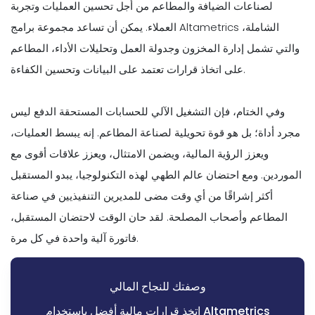
لصناعات الضيافة والمطاعم من أجل تحسين العمليات وتجربة
العملاء. يمكن أن تساعد مجموعة برامج Altametrics الشاملة،
والتي تشمل إدارة المخزون وجدولة العمل وتحليلات الأداء، المطاعم
على اتخاذ قرارات تعتمد على البيانات وتحسين الكفاءة.
وفي الختام، فإن التشغيل الآلي للحسابات المستحقة الدفع ليس
مجرد أداة؛ بل هو قوة تحويلية لصناعة المطاعم. إنه يبسط العمليات،
ويعزز الرؤية المالية، ويضمن الامتثال، ويعزز علاقات أقوى مع
الموردين. ومع احتضان عالم الطهي لهذه التكنولوجيا، يبدو المستقبل
أكثر إشراقًا من أي وقت مضى للمديرين التنفيذيين في صناعة
المطاعم وأصحاب المصلحة. لقد حان الوقت لاحتضان المستقبل،
فاتورة آلية واحدة في كل مرة.
وصفتك للنجاح المالي
اتخذ قرارات مالية أفضل باستخدام Altametrics