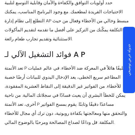
حدد أولويات التوافق والكفاءة والأمان وقابلية التوسع لتلبية
الاحتياجات الفريدة لمطعمك. مع وجود البرنامج المناسب، يمكنك
التطلع إلى نظام إدارة AP مبسط وخالي من الأخطاء وفعال من حيث
التكلفة يمكّنك من التركيز على أفضل ما تقدمه لتقديم المأكولات
الاستثنائية وتقديم تجارب طعام رائعة.
جدولة عرض توضيحي
فوائد التشغيل الآلي لـ A P
تعد الأتمتة P حليفًا هائلاً في المعركة ضد الأخطاء. في عالم عمليات
المطاعم سريع الخطى، يعد الإدخال اليدوي للبيانات أرضًا خصبة
للأخطاء. من الفواتير غير الدقيقة إلى النقاط العشرية المفقودة،
يمكن للخطأ البشري أن يعيث فسادًا في سجلاتك المالية. من ناحية
أخرى، تعد الأتمتة P مساعدًا دقيقًا وثابتًا. يقوم بمسح الفواتير
والتحقق منها ومعالجتها بكفاءة روبوتية، دون ترك أي مجال للأخطاء
المكلفة. قل وداعًا لصداع المصالحة ومرحبًا بالوضوح المالي.