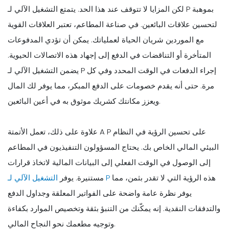
لكن المزايا لا تتوقف عند هذا الحد. يتمتع التشغيل الآلي لـ P بموهبة
لتحسين علاقات البائعين. في صناعة المطاعم، تعتبر العلاقات القوية
مع الموردين شريان الحياة لعملياتك. يمكن أن تؤدي المدفوعات
المتأخرة أو التناقضات في الدفع إلى إجهاد هذه الاتصالات الحيوية.
يضمن التشغيل الآلي لـ P إجراء الدفعات في الوقت المحدد وفي كل
مرة. حتى أنه يقدم خصومات على الدفع المبكر، مما يوفر لك المال
ويعزز مكانتك كشريك موثوق به في أعين البائعين.
علاوة على ذلك، تعمل الأتمتة A P على تحسين الرؤية في النظام
البيئي المالي الخاص بك. يحتاج المسؤولون التنفيذيون في المطاعم
إلى الوصول في الوقت الفعلي إلى البيانات المالية لاتخاذ قرارات
هذه الرؤية التي لا تقدر بثمن، مما
التشغيل الآلي لـ P
مستنيرة. يوفر
يوفر نظرة عامة واضحة على الفواتير المعلقة وجداول الدفع
والتدفقات النقدية. إنه يمكّنك من التنبؤ بثقة وتخصيص الموارد بكفاءة
وتوجيه مطعمك نحو النجاح المالي.