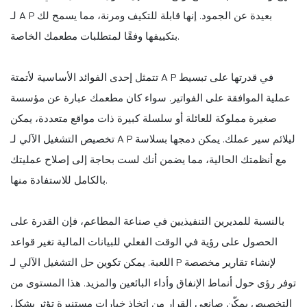
لـ A P بعيدة عن الجمود. إنها قابلة للتكيف ومرنة، مما يسمح لك
بتكييفها وفقًا لمتطلبات مطعمك الخاصة.
تتمثل إحدى الفوائد الأساسية لأتمتة A P في قدرتها على تبسيط
عملية الموافقة على الفواتير. سواء كان مطعمك عبارة عن مؤسسة
صغيرة مملوكة للعائلة أو سلسلة كبيرة ذات مواقع متعددة، يمكن
تخصيص التشغيل الآلي لـ A P ليلائم سير عملك. يمكن دمجها بسلاسة
مع أنظمتك الحالية، مما يضمن أنك لست بحاجة إلى إصلاح عمليتك
بالكامل للاستفادة منها.
بالنسبة للمديرين التنفيذيين في صناعة المطاعم، فإن القدرة على
الحصول على رؤية في الوقت الفعلي للبيانات المالية تغير قواعد
اللعبة. يمكن تكوين حل التشغيل الآلي لـ P لإنشاء تقارير مخصصة
توفر رؤى حول أنماط الإنفاق وأداء البائعين والمزيد. هذا المستوى من
التخصيص يمكّن صانعي القرار من اتخاذ خيارات مستنيرة تؤثر بشكل