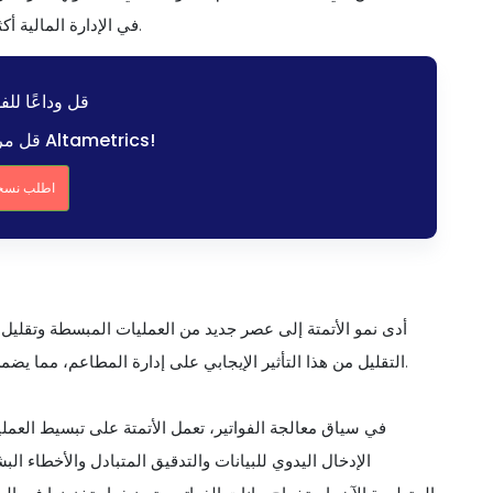
في الإدارة المالية أكثر مركزية، مما يعد بمستقبل أكثر إشراقًا وكفاءة لصناعة المطاعم.
قل وداعًا للفو
قل مرحبًا لبرنامج المحاسبة Altametrics!
اطلب نسخة
أدى نمو الأتمتة إلى عصر جديد من العمليات المبسطة وتقليل 
التقليل من هذا التأثير الإيجابي على إدارة المطاعم، مما يضمن في النهاية نهجًا أكثر تركيزًا على العملاء وهو أمر ضروري للنجاح.
في سياق معالجة الفواتير، تعمل الأتمتة على تبسيط العملي
الإدخال اليدوي للبيانات والتدقيق المتبادل والأخطاء الب