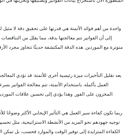
المتطورة الآن باستخراج بيانات الفواتير وتصنيفها وتخزينها في ال
واحدة من أهم فوائد الأتمتة هي قدرتها على تحقيق دقة لا مثيل ل
إلى أن الفواتير تتم معالجتها بدقة، مما يقلل من التناقضات
متوترة مع الموردين. هذه الدقة المكتشفة حديثًا تتجاوز مجرد ال
يعد تقليل التأخيرات ميزة رئيسية أخرى للأتمتة. قد تؤدي المعالج
العمل بأكمله. باستخدام الأتمتة، تتم معالجة الفواتير ب
المخزون على الفور. وهذا يؤدي إلى تحسين علاقات الموردين وسلسلة التوريد السلسة، وهو أمر أساسي في صناعة المطاعم.
ربما تكون كفاءة سير العمل هي التأثير الإيجابي الأكثر وضوحًا ل
توجيه جهودهم نحو المزيد من الأنشطة الاستراتيجية، مثل تحسين 
الكفاءة المتزايدة إلى توفير الوقت والموارد فحسب، بل تمكن ا