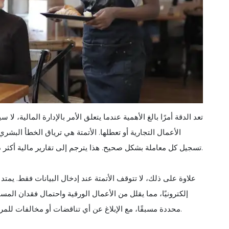
تعد الدقة أمرًا بالغ الأهمية عندما يتعلق الأمر بالإدارة المالية،
الأعمال التجارية أو تعطلها. الأتمتة هي ترياق الخطأ البشري
تسجيل كل معاملة بشكل صحيح. هذا يترجم إلى تقارير مالية أكثر دقة واتخاذ قرارات أفضل للمديرين التنفيذيين في صناعة المطاعم.
علاوة على ذلك، لا تتوقف الأتمتة عند إدخال البيانات فقط. يمتد 
إلكترونيًا، مما يقلل من الأعمال الورقية واحتمال فقدان المست
محددة مسبقًا، مع الإبلاغ عن أي تناقضات أو مخالفات للمراجعة. هذا النهج الاستباقي للتحقق يمنع الأخطاء المكلفة والاحتيال.