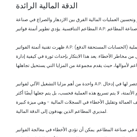
الدقة المالية الرائدة
ر وتحسين العمليات المالية الفرق بين الازدهار والصراع في صناعة
ظهرت تقنية أتمتة الفواتير A.P. (الحسابات المستحقة الدفع) كأداة قوية للمديرين التنفيذيين في صناعة المطاعم. إنه يبسط عملية
ل من مخاطر الأخطاء. يعد هذا الابتكار بإحداث ثورة في كيفية إدارة
واحدة من أهم مزايا التشغيل الآلي لفواتير A.P. هي كفاءتها. تقليديًا، كان موظفو المطعم يقضون ساعات لا حصر لها في إدخال
لأتمتة، لا يتم تسريع هذه العملية فحسب، بل يتم جعلها أيضًا أكثر
 العمالة وتقليل الأخطاء في السجلات المالية - وهي ميزة كبيرة
لمديري المطاعم الذين يهدفون إلى الدقة المالية.
لمالية في صناعة المطاعم. يمكن أن تؤدي الأخطاء في معالجة الفواتير