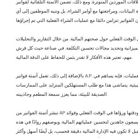
ين المتوترة. ومع ذلك، تضمن الأتمتة التلقائية لفواتير AP معالجة الفواتير بدقة
بيانات، ومراجعتها مع أوامر الشراء، بل وتنبه الموظفين إلى أي
الوقت الفعلي حول صحتهم المالية. من خلال التقارير والتحليلات
 بالميزانية وتحديد مجالات تحسين التكلفة. في صناعة حيث كل قرش
مهم، تعتبر هذه الأفكار لا تقدر بثمن للحفاظ على الدقة المالية.
بالإضافة إلى ذلك، تعمل أتمتة فواتير A.P. على تعزيز الاستدامة. من خلال تقليل استخدام الورق وتبسيط العمليات، فإنه يساهم في
لبيئية. يتماشى هذا مع طلب المستهلكين المتزايد على الممارسات
الصديقة للبيئة، مما يعزز سمعة المطعم وجاذبيته.
تبشر أتمتة الفواتير من AP بعصر جديد من الدقة المالية لصناعة المطاعم. إن كفاءتها ودقتها ورؤاها في الوقت الفعلي وفوائد
 يسعون جاهدين لتحسين عملياتهم المالية. وبوصفهم روادًا في هذه
لا تكون فيه الإدارة المالية دقيقة فحسب، بل أيضًا أسهل وأكثر