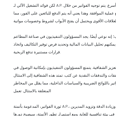
لكن فوائد التشغيل الآلي لـ A.P. لا تنتهي عند هذا الحد. كما أنه يسهل معالجة الفواتير بشكل أسرع. يتم توجيه الفواتير من خلال
لية الموافقة. وهذا يعني أنه يتم الدفع للبائعين على الفور، مما
؛ إنه نوعي أيضًا. يجد المسؤولون التنفيذيون في صناعة المطاعم
مكنهم تحليل البيانات المالية وتحديد فرص توفير التكاليف واتخاذ
قرارات مستنيرة تدفع الربحية.
زيز الشفافية. يتمتع المسؤولون التنفيذيون بإمكانية الوصول في
فقات والتدفقات النقدية عن كثب. تمتد هذه الشفافية إلى الامتثال
اتير باللوائح الضريبية والسياسات الداخلية، مما يقلل من المخاطر
المتعلقة بالامتثال. تعمل
ثورة الفواتير، المدعومة بأتمتة A.P.، على تحويل الإدارة المالية للمطاعم من خلال تبسيط العمليات وزيادة الدقة وتزويد المديرين
 في بيئة تنافسية للغاية. ومع استمرار تطور الأتمتة، سيصبح دورها