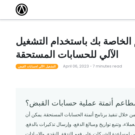
مقالات
أكاديمية التدريب
كتشف أحدث
وسّع نطاق معرفتك واكتسب الشهادة من خلال
الاستفادة من دوراتنا التدريبية المجانية عبر الإنترنت.
 101
أحداث محلية
مطعم ناجح
قاد المدرب دورات لمساعدة المشغلين على تعلم كل
شيء من القدرات الأساسية إلى الميزات المتقدمة.
الخاصة بك باستخدام التشغيل
لقوالب
ندوات عبر الإنترنت
الآلي للحسابات المستحقة
م قوالبنا
تساعدك البرامج التعليمية المجانية عبر الإنترنت التي
يقودها الخبراء على المضي قدمًا والبقاء على اطلاع.
April 06, 2023 - 7 minutes read
التشغيل الآلي لحسابات القبض
اعم أتمتة عملية حسابات القبض؟
خلال تنفيذ برنامج أتمتة الحسابات المستحقة. يمكن أن
عملاء، وتتبع تواريخ ومبالغ الدفع، وإرسال تذكيرات بالدفع.
علي لمساعدة الشركات على فهم التدفق النقدي والإيرادات