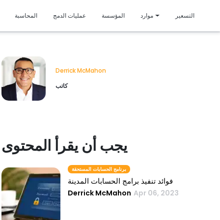
متمي
التسعير
موارد
المؤسسة
عمليات الدمج
المحاسبة
Derrick McMahon
كاتب
يجب أن يقرأ المحتوى
برنامج الحسابات المستحقة
فوائد تنفيذ برامج الحسابات المدينة
Derrick McMahon
Apr 06, 2023