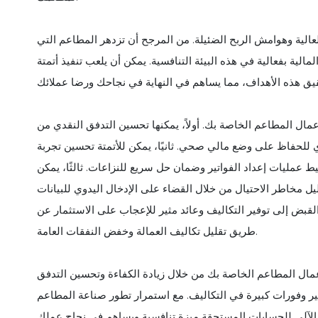
عالية وهوامش الربح الضئيلة. من المرجح أن تزدهر المطاعم التي
مالية بفعالية في هذه البيئة التنافسية. يمكن أن يلعب تنفيذ أتمتة
مال المطاعم الخاصة بك. أولاً، يمكنها تحسين التدفق النقدي من
 للحفاظ على وضع مالي صحي. ثانيًا، يمكن للأتمتة تحسين تجربة
 عمليات إعداد الفواتير وضمان حل سريع للنزاعات. ثالثًا، يمكن
يل مخاطر الاحتيال من خلال القضاء على الإدخال اليدوي للبيانات
ت القبض إلى توفير التكاليف وعائد مثير للإعجاب على الاستثمار عن
طريق تقليل تكاليف العمالة وخفض النفقات العامة.
عمال المطاعم الخاصة بك من خلال زيادة الكفاءة وتحسين التدفق
توفير وفورات كبيرة في التكاليف. مع استمرار تطور صناعة المطاعم
ل الآلي للحسابات المستحقة ميزة تنافسية ويساهم في نجاح عملك