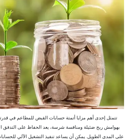
تتمثل إحدى أهم مزايا أتمتة حسابات القبض للمطاعم في قدرته
بهوامش ربح ضئيلة ومنافسة شرسة، يعد الحفاظ على التدفق النقد
على المدى الطويل. يمكن أن يساعد تنفيذ التشغيل الآلي للحسابا