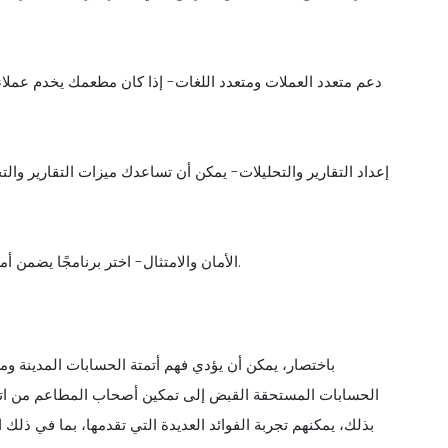
دعم متعدد العملات ومتعدد اللغات- إذا كان مطعمك يخدم عملاء
إعداد التقارير والتحليلات- يمكن أن تساعدك ميزات التقارير وال
الأمان والامتثال- اختر برنامجًا يضمن أمان بياناتك المالية ويلتزم بمعايير ولوائح الصناعة ذات الصلة.
باختصار، يمكن أن يؤدي فهم أتمتة الحسابات المدينة ومكو
الحسابات المستحقة القبض إلى تمكين أصحاب المطاعم من اتخاذ
بذلك، يمكنهم تجربة الفوائد العديدة التي تقدمها، بما في ذلك 