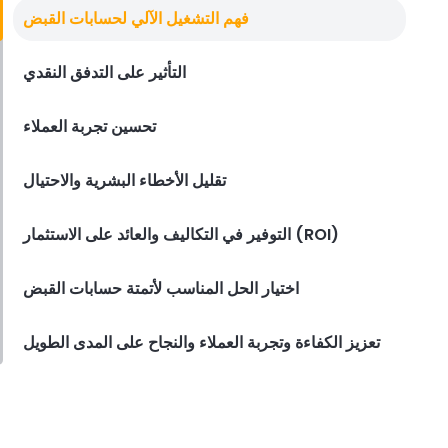
برنامج حسابات المستحقات
فهم التشغيل الآلي لحسابات القبض
قم بإحداث ثورة في الشؤون المالية
لمطعمك باستخدام برنامج الحسابات
والمستحقات
التأثير على التدفق النقدي
Derrick McMahon
Apr 06, 2023
تحسين تجربة العملاء
برنامج أتمتة حسابات القبض
الفوائد التي تغير قواعد اللعبة لبرنامج
تقليل الأخطاء البشرية والاحتيال
التشغيل الآلي للحسابات المستحقة
Jeremy Marti
Apr 06, 2023
التوفير في التكاليف والعائد على الاستثمار (ROI)
اختيار الحل المناسب لأتمتة حسابات القبض
تعزيز الكفاءة وتجربة العملاء والنجاح على المدى الطويل