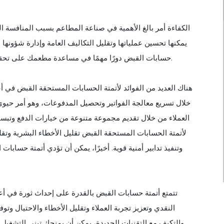
الكفاءة أمر بالغ الأهمية في صناعة المطاعم بسبب المنافسة ال
يمكنها تحسين عملياتها وتقليل التكاليف العامة وإدارة شؤونها ال
حسابات القبض دورًا مهمًا في مساعدة مطعمك على تحقيق هذه الأهداف، مما يساهم في النهاية في نجاحك ورضا عملائك.
هناك العديد من الفوائد لأتمتة الحسابات المستحقة القبض في أع
خلال تسريع معالجة الفواتير وتحصيل المدفوعات، وهو أمر حيوي
العملاء من خلال تقديم مجموعة متنوعة من خيارات الدفع وتبسيط
لأتمتة الحسابات المستحقة القبض تقليل الأخطاء البشرية وتقل
وتنفيذ تدابير أمنية قوية. أخيرًا، يمكن أن تؤدي أتمتة حسابا
تتمتع أتمتة حسابات القبض بالقدرة على إحداث ثورة في أ
النقدي وتعزيز تجربة العملاء وتقليل الأخطاء والاحتيال و
والتكيف مع التقنيات الجديدة، يمكن أن يمنحك تبني التشغي