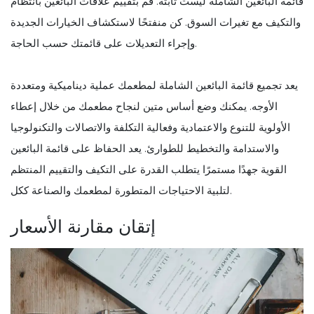
قائمة البائعين الشاملة ليست ثابتة. قم بتقييم علاقات البائعين بانتظام
والتكيف مع تغيرات السوق. كن منفتحًا لاستكشاف الخيارات الجديدة
وإجراء التعديلات على قائمتك حسب الحاجة.
يعد تجميع قائمة البائعين الشاملة لمطعمك عملية ديناميكية ومتعددة
الأوجه. يمكنك وضع أساس متين لنجاح مطعمك من خلال إعطاء
الأولوية للتنوع والاعتمادية وفعالية التكلفة والاتصالات والتكنولوجيا
والاستدامة والتخطيط للطوارئ. يعد الحفاظ على قائمة البائعين
القوية جهدًا مستمرًا يتطلب القدرة على التكيف والتقييم المنتظم
لتلبية الاحتياجات المتطورة لمطعمك والصناعة ككل.
إتقان مقارنة الأسعار