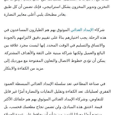
التخزين وتدوير المخزون بشكل استراتيجي، فإنك تضمن أن كل طبق
يغادر مطبخك يلبي أعلى معايير النضارة.
شركاء
الإمداد الغذائي
الموثوق بهم هم الطيارون المساعدون في
هذه الرحلة. يجب اختيارهم بناءً على تقييم دقيق لالتزامهم بالجودة
والاتساق والتسليم في الوقت المحدد. إنها ليست مجرد علاقة بين
البائع والعميل ولكنها شراكة مبنية على الثقة والأهداف المشتركة.
يمكن أن تؤدي خطوط الاتصال والتعاون المفتوحة مع مورديك إلى
مزيد من الكفاءة والابتكار.
في صناعة المطاعم، تعد سلسلة الإمداد الغذائي المبسطة العمود
الفقري لعملياتك. تعد الكفاءة وتقليل النفايات والنضارة أمرًا غير قابل
للتفاوض، وشركاء الإمداد الغذائي الموثوق بهم هم حلفائك الأكثر
قيمة. اعتنق هذه المبادئ، ولن تضمن نجاح مطعمك فحسب، بل
ستضع أيضًا معيارًا للتميز من شأنه أن يحافظ على عودة العملاء