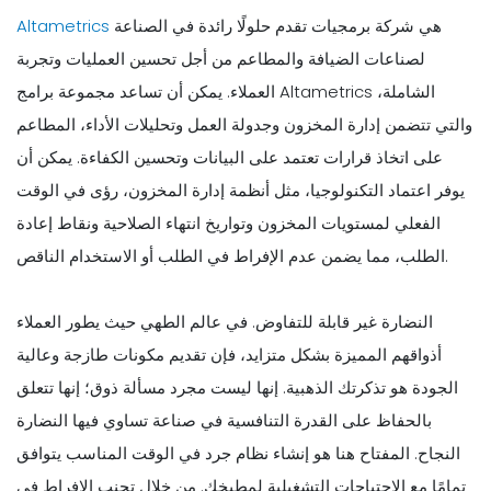
هي شركة برمجيات تقدم حلولًا رائدة في الصناعة
Altametrics
لصناعات الضيافة والمطاعم من أجل تحسين العمليات وتجربة
العملاء. يمكن أن تساعد مجموعة برامج Altametrics الشاملة،
والتي تتضمن إدارة المخزون وجدولة العمل وتحليلات الأداء، المطاعم
على اتخاذ قرارات تعتمد على البيانات وتحسين الكفاءة. يمكن أن
يوفر اعتماد التكنولوجيا، مثل أنظمة إدارة المخزون، رؤى في الوقت
الفعلي لمستويات المخزون وتواريخ انتهاء الصلاحية ونقاط إعادة
الطلب، مما يضمن عدم الإفراط في الطلب أو الاستخدام الناقص.
النضارة غير قابلة للتفاوض. في عالم الطهي حيث يطور العملاء
أذواقهم المميزة بشكل متزايد، فإن تقديم مكونات طازجة وعالية
الجودة هو تذكرتك الذهبية. إنها ليست مجرد مسألة ذوق؛ إنها تتعلق
بالحفاظ على القدرة التنافسية في صناعة تساوي فيها النضارة
النجاح. المفتاح هنا هو إنشاء نظام جرد في الوقت المناسب يتوافق
تمامًا مع الاحتياجات التشغيلية لمطبخك. من خلال تجنب الإفراط في