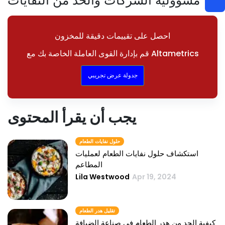
مسؤولية الشركات والحد من النفايات
احصل على تقييمات دقيقة للمخزون
قم بإدارة القوى العاملة الخاصة بك مع Altametrics
جدولة عرض تجريبي
يجب أن يقرأ المحتوى
حلول نفايات الطعام
استكشاف حلول نفايات الطعام لعمليات
المطاعم
Lila Westwood
Apr 19, 2024
تقليل هدر الطعام
كيفية الحد من هدر الطعام في صناعة الضيافة