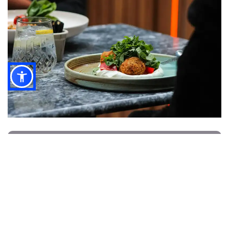
ارفع مستوى عمليات مطعمك
حلول جرد سريعة مع Altametrics!
احجز نسخة تجريبية