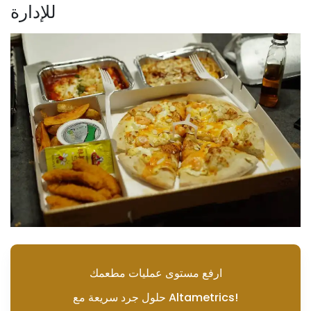
للإدارة
ارفع مستوى عمليات مطعمك
حلول جرد سريعة مع Altametrics!