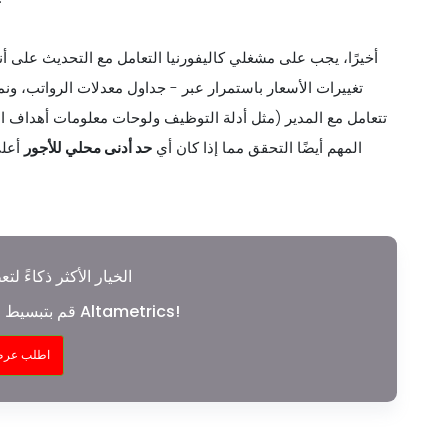
أخيرًا، يجب على مشغلي كاليفورنيا التعامل مع التحديث على أن
تغييرات الأسعار باستمرار عبر - جداول معدلات الرواتب، ون
تتعامل مع المدير (مثل أدلة التوظيف ولوحات معلومات أهداف ا
المهم أيضًا التحقق مما إذا كان أي
حد أدنى محلي للأجور
أعلى
الخيار الأكثر ذكاءً لت
قم بتبسيط الشؤون المالية لمطعمك مع Altametrics!
اطلب عرض