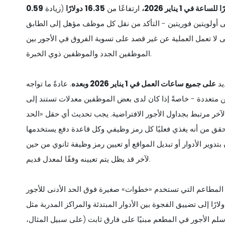
ًا
للساعة في 1 يناير 2026،
ارتفاعًا من
16.35
دولارًا
(زيادة
0.59
 إلى أولويتين فوريتين - التأكد من نقل كل موظف مؤهل إلى الطابق
 لا تعمل العملية عن غير قصد على تسوية الفروق في الأجور بين
الموظفين الجدد والموظفين ذوي الخبرة.
يد
على جميع ساعات العمل في 1 يناير 2026 وبعده
. عادةً ما تواجه
 متعددة - خاصةً إذا كان لدى بعض الموظفين معدلات تستند إلى
لآخر مرتبط بجداول الأجور الافتراضية. يجب تحديث أي حقل «الحد
تحقق من أنه يغذي فعليًا كل رمز وظيفي وكل قاعدة دفع يستخدمها
بتدوير الأدوار أو تبديل المواقع أو تعيين رمز وظيفة ثانوي من حين
لآخر قد يظل يتم تعيينه وفقًا لمعدل قديم.
لمطاعم التي تستخدم «خطوات» صغيرة فوق الحد الأدنى للأجور
فأة الحيازة أو المهارة. يمكن أن يؤدي الارتفاع بمقدار 0.59 دولارًا إلى تضييق الفجوة بين الأدوار المبتدئة والمراكز المدربة مثل
 سلم الأجور في المطعم مبنيًا على فارق ثابت (على سبيل المثال،