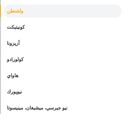
Derrick McMahon
Feb 09, 2026
واشنطن
كونيتيكت
أريزونا
كولورادو
هاواي
نيويورك
نيو جيرسي، ميشيغان، مينيسوتا