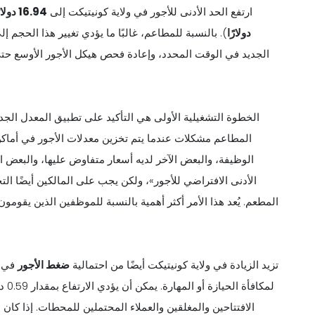
ارتفع الحد الأدنى للأجور في ولاية كونيتيكت إلى
16.94
دولار
دولارًا
). بالنسبة للمطاعم، غالبًا ما يؤدي تغيير هذا الحجم
الجديد في الوقت المحدد، وإعادة فحص هيكل الأجور الأوسع حتى
الخطوة التشغيلية الأولى هي التأكيد على تطبيق المعدل الجد
المطاعم مشكلات عندما يتم تخزين معدلات الأجور في أماكن
الوظيفة، والبعض الآخر لديه أسعار متفاوض عليها، والبعض ا
الأدنى الافتراضي للأجور»، ولكن يجب على المالكين أيضًا ال
المطعم. يُعد هذا الأمر أكثر أهمية بالنسبة للموظفين الذين يقومون 
تزيد الزيادة في ولاية كونيتيكت أيضًا من احتمالية
ضغط الأجور
في ا
لمكا
الافتتاحين والمغلقين والعملاء المحتملين للمحطات. إذا كان