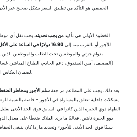
الحقيقي هو التأكد من تطبيق السعر بشكل صحيح عبر الأدو
الخطوة الأولى هي تأكيد
من يجب تحديثه
. يجب نقل أي موظف
للأجور أو بالقرب منه إلى
16.90
دولارًا
في الساعة على الأق
بدوام جزئي والموظفين تحت الطلب والموظفين الذين يتن
(المضيف، أمين الصندوق، دعم الخادم، الطباخ المباشر، غسا
لضمان انعكاس الطابق الجديد في كل مكان يحسب فيه نظام الرواتب الأجر العادي.
بعد ذلك، يجب على المطاعم مراجعة
سلم الأجور ومخاطر الضغط
مشكلات داخلية تتعلق بالمساواة في الأجور - خاصة بالنسبة للوظائ
ذوو الخبرة ثابتين، فغالبًا ما يرى الملاك ضغطًا على معدل الدو
المثال، الحفاظ على العملاء المحتملين بعلاو