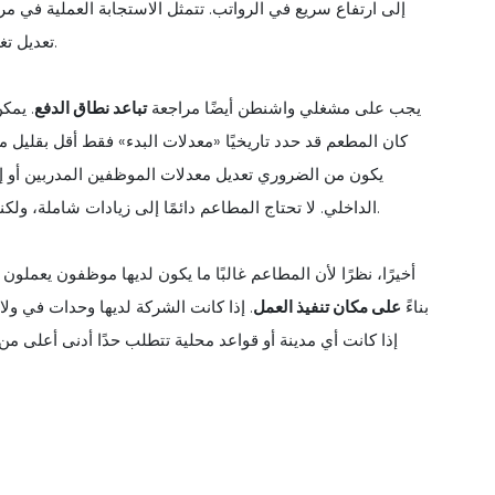
إلى ارتفاع سريع في الرواتب. تتمثل الاستجابة العملية في مر
تعديل تغطية التوظيف بحيث يتم التخطيط للعمل الإضافي - وليس عرضيًا.
يجب على مشغلي واشنطن أيضًا مراجعة
تباعد نطاق الدفع
كان المطعم قد حدد تاريخيًا «معدلات البدء» فقط أقل بقليل 
يكون من الضروري تعديل معدلات الموظفين المدربين أو إغلا
الداخلي. لا تحتاج المطاعم دائمًا إلى زيادات شاملة، ولكنها تحتاج إلى نهج مدروس حتى يظل سلم الأجور منطقيًا بعد 1 يناير.
أخيرًا، نظرًا لأن المطاعم غالبًا ما يكون لديها موظفون يعملو
بناءً
على مكان تنفيذ العمل
. إذا كانت الشركة لديها وحدات في ول
إذا كانت أي مدينة أو قواعد محلية تتطلب حدًا أدنى أعلى م