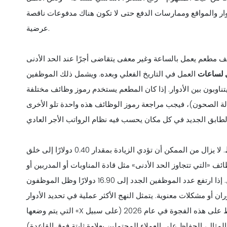
ار والمواقع وممارسات الدفع حتى لا تكون هناك مدفوعات ناقصة
عرضية.
 مطعم يعمل بالساعة وغير معفى يتقاضى أجرًا عند الحد الأدنى
ل لساعات
العمل في التاريخ الفعلي وبعده. ويشمل ذلك الموظفين
اوبون بين الأدوار. إذا كان المطعم يستخدم رموز وظائف مختلفة
لة الصحون)، فيجب مراجعة رموز الوظائف هذه واحدة تلو الأخرى
. لا يزال من الممكن أن تؤدي الزيادة بمقدار 0.40 دولارًا إلى خلق
ف «التي تتجاوز الحد الأدنى» مثل قادة المناوبات أو المدربين أو
الطهاة ذوي الخبرة الذين كانوا في السابق فوق الحد الأدنى بقليل. إذا ارتفع عدد الموظفين الجدد إلى 16.90 دولارًا وظل الموظفون
ران أو مشكلات معنوية. يتمثل النهج الأكثر عملية في تحديد الأدوار
التي يتم وضعها «X سنتًا فوق الحد الأدنى للأجور» وتحديد ما إذا كان ينبغي الحفاظ على هذه الفجوة في عام 2026 (على سبيل
ة ثابتة فوق القاعدة).