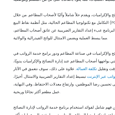
ح والإكراميات، ويقدم حلاً شاملاً وآليًا لأصحاب المطاعم. من خلال
التكامل مع تكنولوجيا المطاعم الحالية، مثل أنظمة نقاط البيع (POS)، يمكن لبرنامج خدمة الرواتب تتبع النصائح وتخصيصها بدقة،
 البرنامج عبء إعداد التقارير الضريبية عن عاتق أصحاب المطاعم،
مما يبسط العملية ويضمن الامتثال للوائح الفيدرالية والولائية.
ائح والإكراميات في صناعة المطاعم ودور برامج خدمة الرواتب في
يواجهها أصحاب المطاعم عند إدارة النصائح والإكراميات يدويًا،
وقت وتقليل
تكلفة العمالة
. علاوة على ذلك، سوف نتعمق في الآثار
اتب عبر الإنترنت
تبسيط إعداد التقارير الضريبية والامتثال. أخيرًا،
تحسين رضا الموظفين، وارتفاع معدلات الاحتفاظ، وفي النهاية،
عمل مطعم أكثر نجاحًا وربحية.
فهم شامل لفوائد استخدام برنامج خدمة الرواتب لإدارة النصائح
 اعتماد تكنولوجيا المطاعم المناسبة، مما يؤدي إلى عمليات أكثر