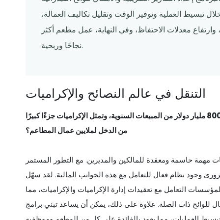
ال تبسيط العملية وتوفير الوقت وتقليل تكاليف العمالة،
وارتفاع معدلات الاحتفاظ، وفي النهاية، عمل مطعم أكثر
نجاحًا وربحية.
التنقل في عالم النصائح والإكراميات
هل تعلم أن صناعة المطاعم في الولايات المتحدة تحقق أكثر من 800 مليار دولار من المبيعات السنوية، وتمثل الإكراميات جزءًا كبيرًا
من الدخل لملايين عمال المطاعم؟
يات مهمة حاسمة ومعقدة للمالكين والمديرين. مع التطور المستمر
روري وجود نظام فعال للتعامل مع هذه الجوانب المالية. لقد سهّل
ؤسسات التعامل مع تعقيدات إدارة الإكراميات والإكراميات، مما
ل للوائح ذات الصلة. علاوة على ذلك، يمكن أن يساعد تبني برامج