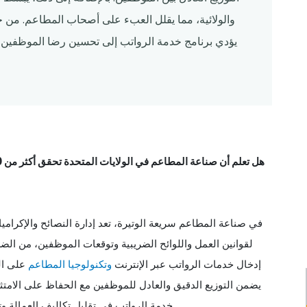
والولائية، مما يقلل العبء على أصحاب المطاعم. من خل
يؤدي برنامج خدمة الرواتب إلى تحسين رضا الموظفين، 
في صناعة المطاعم سريعة الوتيرة، تعد إدارة النصائح والإكرام
لقوانين العمل واللوائح الضريبية وتوقعات الموظفين، من الض
إدخال خدمات الرواتب عبر الإنترنت
وتكنولوجيا المطاعم
على الم
يضمن التوزيع الدقيق والعادل للموظفين مع الحفاظ على الامتثا
خدمة الرواتب في تقليل تكاليف العمالة وتبسيط العمليات، مما يعود بالفائدة على كل من المطعم وموظفيه.