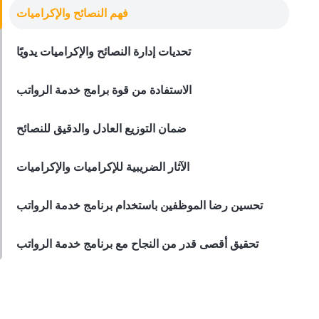
كشوف رواتب الأعمال عبر الإنترنت
فهم النصائح والإكراميات
تحسين رضا موظفي المطاعم من خلال
كشوف رواتب الأعمال عبر الإنترنت
تحديات إدارة النصائح والإكراميات يدويًا
Derrick McMahon
Apr 20, 2023
الاستفادة من قوة برامج خدمة الرواتب
ضمان التوزيع العادل والدقيق للنصائح
الآثار الضريبية للإكراميات والإكراميات
تحسين رضا الموظفين باستخدام برنامج خدمة الرواتب
تحقيق أقصى قدر من النجاح مع برنامج خدمة الرواتب