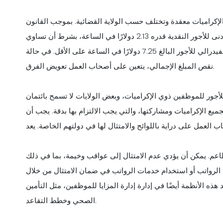
ت والإكراميات معقدة وتختلف حسب الولاية القضائية. بموجب القانون
الفيدرالي، يجب أن يُدفع للموظفين ذوي الإكراميات حدًا أدنى للأجور النقدية قدره 2.13 دولارًا في الساعة، بشرط أن تساوي
إكراميات الموظف، جنبًا إلى جنب مع الأجر النقدي، الحد الأدنى الفيدرالي للأجور البالغ 7.25 دولارًا في الساعة على الأقل. في حالة
نقص المبلغ الإجمالي، يتعين على أصحاب العمل تعويض الفرق.
لأجور للموظفين ذوي الإكراميات، وبعض الولايات لا تسمح بائتمان
ميع الإكراميات ومشاركتها، والتي يجب الالتزام بها بدقة. يجب أن
 العمل على دراية باللوائح والامتثال لها في دولتهم الخاصة. يعد
المطاعم. يمكن أن يؤدي عدم الامتثال إلى عواقب وخيمة، بما في ذلك
 الرواتب أو استخدام خدمات الرواتب في ضمان الامتثال من خلال
ذه الأنظمة أيضًا في إدارة إدارة المزايا للموظفين، مثل التأمين
الصحي وخطط التقاعد.