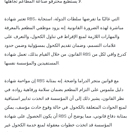
لا يستطيع محترفو صناعة المطاعم تجاهلها.
تعتبر شهادة RBS، التي غالبًا ما تفرضها سلطات الدولة، استجابة
مباشرة لهذه الضرورة القانونية. إنه يزود موظفي المطعم بالمعرفة
والمهارات اللازمة لمنع الإفراط في تناول الكحول، والتعرف على
علامات التسمم، وضمان تقديم الكحول بمسؤولية وضمن حدود
القانون. من خلال القيام بذلك، تعمل شهادة RBS كدرع واقي لكل من
المستفيدين والمؤسسة نفسها.
إن مواءمة شهادة RBS مع قوانين متجر الدراما واضحة. إنه بمثابة
دليل ملموس على التزام المطعم بضمان سلامة ورفاهية رواده. في
نظر القانون، يشير ذلك إلى أن المؤسسة قد اتخذت تدابير استباقية
لمنع الحوادث المتعلقة بالكحول. في حالة وقوع حادث مؤسف، يمكن
أن يكون الحصول على شهادة RBS بمثابة دفاع قانوني، مما يوضح أن
المؤسسة قد اتخذت خطوات معقولة لمنع خدمة الكحول غير