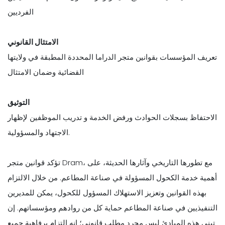
الفرديين
الامتثال القانوني
تعريف المؤسسات بقوانين متجر الدراما المحددة المطبقة في ولايتها
القضائية وضمان الامتثال
التوثيق
الاحتفاظ بسجلات الحوادث ورفض الخدمة و تدريب الموظفين لإظهار
الاجتهاد والمسؤولية.
تؤكد قوانين متجر Dram، مع تطورها التاريخي وآثارها الحديثة، على
أهمية خدمة الكحول المسؤولة في صناعة المطاعم. من خلال الالتزام
بهذه القوانين وتعزيز الاستهلاك المسؤول للكحول، يمكن للمديرين
التنفيذيين في صناعة المطاعم حماية كل من روادهم ومؤسساتهم. إن
تبني هذه المبادئ ليس مجرد مطلب قانوني؛ إنه التزام برفاهية جميع