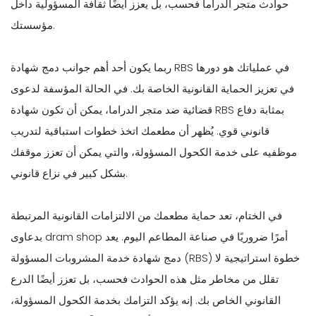
حوادث متجر الدراما فحسب، بل يعزز أيضًا ثقافة المسؤولية داخل
مؤسستك.
ربما يكون أحد أهم جوانب دمج شهادة RBS في عملياتك هو دورها
في تعزيز الحماية القانونية الخاصة بك. في الحالة المؤسفة لدعوى
قضائية ضد متجر الدراما، يمكن أن تكون شهادة RBS بمثابة دفاع
قانوني قوي. يُظهر أن مطعمك اتخذ خطوات استباقية لتدريب
موظفيه على خدمة الكحول المسؤولة، والتي يمكن أن تعزز موقفك
بشكل كبير في نزاع قانوني.
في الختام، تعد حماية مطعمك من الالتزامات القانونية المرتبطة
بدعاوى dram shop أمرًا ضروريًا في صناعة المطاعم اليوم. يعد
دمج شهادة خدمة المشروبات المسؤولة (RBS) خطوة استراتيجية لا
تقلل من مخاطر مثل هذه الحوادث فحسب، بل تعزز أيضًا الدرع
القانوني الخاص بك. إنه يؤكد التزامك بخدمة الكحول المسؤولة،