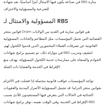
في صناعة يكون فيها الامتثال أمرًا أساسيًا، تعد شهادة RBS منارة
للشرعية والمسؤولية والاحتراف.
المسؤولية والامتثال لـ RBS
قوانين متجر Dram هي قوانين سارية في العديد من الولايات
القضائية التي تحمل المؤسسات، مثل المطاعم والحانات، المسؤولية
القانونية عن تصرفات العملاء المخمورين الذين قدموا الكحول لهم.
في موازاة ذلك، تم تصميم برامج شهادات RBS لتثقيف وتدريب
الخوادم والسقاة على ممارسات خدمة الكحول المسؤولة، بهدف منع
الإفراط في الخدمة والقضايا ذات الصلة.
تواجه المؤسسات عواقب قانونية محتملة إذا فشلت في الالتزام
بقوانين متجر الدراما. قد تشمل المسؤولية الأضرار المدنية والعقوبات
الجنائية في الحالات التي يتعرض فيها المستفيدون للأذى بسبب
الإفراط في الخدمة. وفي الوقت نفسه، توفر برامج شهادات RBS