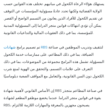
يستهلك هؤلاء الرعاة الكحول في مبانيهم. تختلف هذه القوانين حسب
الولاية القضائية ولكنها تحدد عادةً مسؤولية المؤسسات عن التوقف
عن تقديم الكحول للأفراد الذين يعانون من التسمم الواضح أو القصر.
يمكن أن تؤدي انتهاكات قوانين متجر الدراما إلى المسؤولية المدنية
للمؤسسة، بما في ذلك العقوبات المالية والتداعيات القانونية.
لتثقيف وتدريب الموظفين في صناعة
شهادات RBS
تم تصميم برامج
الضيافة، بما في ذلك المطاعم، على ممارسات خدمة الكحول
المسؤولة. تشمل هذه البرامج مجموعة من الموضوعات، بما في ذلك
التعرف على علامات التسمم، والتحقق من الهوية لمنع شرب
الكحول دون السن القانونية، والتعامل مع المواقف الصعبة دبلوماسيًا.
إن الأساس القانوني لأهمية شهادة RBS في صناعة المطاعم متجذر
بقوة في قوانين متجر الدراما. عندما يخضع موظفو المطعم لشهادة
RBS، يصبحون مجهزين بالمعرفة والمهارات اللازمة للالتزام