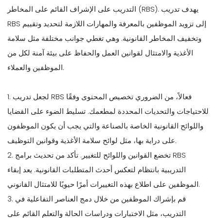
التدريب على الإشراف القائم على المخاطر (RBS). يهدف تدريب
RBS إلى تزويد الموظفين بالمعرفة والمهارات اللازمة لتحديد وتقييم
وتخفيف المخاطر القانونية. وهي تغطي جوانب مختلفة مثل سلامة
الأغذية والامتثال لقوانين العمل والحفاظ على بيئة آمنة لكل من
الموظفين والعملاء.
1. لجعل تدريب RBS فعالاً، من الضروري تخصيص المحتوى وفقًا
للاحتياجات والتحديات المحددة لمطعمك. تسليط الضوء على القضايا
واللوائح القانونية الخاصة بالصناعة والتي يجب أن يكون الموظفون
على دراية بها، مثل لوائح سلامة الأغذية وقوانين التوظيف.
2. تخضع القوانين واللوائح للتغيير. تأكد من تحديث برامج RBS
التدريبية بانتظام لتعكس أحدث المتطلبات القانونية. يعد إبقاء
الموظفين على اطلاع بهذه التغييرات أمرًا حيويًا للامتثال القانوني.
3. قم بإشراك الموظفين من خلال دمج العناصر التفاعلية في
التدريب، مثل الاختبارات ودراسات الحالة والتعلم القائم على