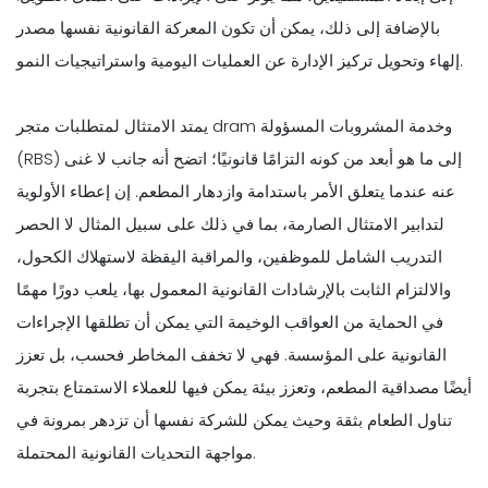
بالإضافة إلى ذلك، يمكن أن تكون المعركة القانونية نفسها مصدر
إلهاء وتحويل تركيز الإدارة عن العمليات اليومية واستراتيجيات النمو.
يمتد الامتثال لمتطلبات متجر dram وخدمة المشروبات المسؤولة
(RBS) إلى ما هو أبعد من كونه التزامًا قانونيًا؛ اتضح أنه جانب لا غنى
عنه عندما يتعلق الأمر باستدامة وازدهار المطعم. إن إعطاء الأولوية
لتدابير الامتثال الصارمة، بما في ذلك على سبيل المثال لا الحصر
التدريب الشامل للموظفين، والمراقبة اليقظة لاستهلاك الكحول،
والالتزام الثابت بالإرشادات القانونية المعمول بها، يلعب دورًا مهمًا
في الحماية من العواقب الوخيمة التي يمكن أن تطلقها الإجراءات
القانونية على المؤسسة. فهي لا تخفف المخاطر فحسب، بل تعزز
أيضًا مصداقية المطعم، وتعزز بيئة يمكن فيها للعملاء الاستمتاع بتجربة
تناول الطعام بثقة وحيث يمكن للشركة نفسها أن تزدهر بمرونة في
مواجهة التحديات القانونية المحتملة.