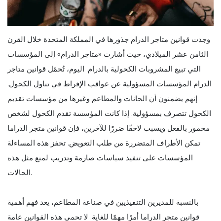
وجدت قوانين متاجر الدرام جذورها في المملكة المتحدة خلال القرن
الثامن عشر الميلادي، حيث أشارت «متاجر الدرام» إلى المؤسسات
التي تبيع المشروبات الكحولية بالدرام. اليوم، تُحمّل قوانين متاجر
الدرام المؤسسات المسؤولية عن عواقب الإفراط في تناول الكحول.
إنهم يضمنون أن الحانات والمطاعم وغيرها من مؤسسات تقديم
الكحول تتصرف بمسؤولية. إذا كانت المؤسسة تقدم الكحول لشخص
مخمور بالفعل ويسبب لاحقًا ضررًا للآخرين، فإن قوانين متجر الدراما
تمكن الأطراف المتضررة من طلب التعويض. تحفز هذه المساءلة
المؤسسات على تنفيذ سياسات صارمة وتدريب لمنع مثل هذه
الحالات.
بالنسبة للمديرين التنفيذيين في صناعة المطاعم، يعد فهم أهمية
قوانين متجر الدراما أمرًا مهمًا للغاية. لا تحمي هذه القوانين عامة