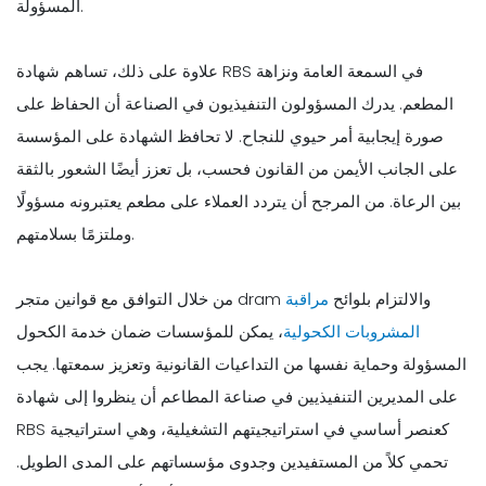
المسؤولة.
علاوة على ذلك، تساهم شهادة RBS في السمعة العامة ونزاهة
المطعم. يدرك المسؤولون التنفيذيون في الصناعة أن الحفاظ على
صورة إيجابية أمر حيوي للنجاح. لا تحافظ الشهادة على المؤسسة
على الجانب الأيمن من القانون فحسب، بل تعزز أيضًا الشعور بالثقة
بين الرعاة. من المرجح أن يتردد العملاء على مطعم يعتبرونه مسؤولًا
وملتزمًا بسلامتهم.
من خلال التوافق مع قوانين متجر dram والالتزام بلوائح
مراقبة
المشروبات الكحولية
، يمكن للمؤسسات ضمان خدمة الكحول
المسؤولة وحماية نفسها من التداعيات القانونية وتعزيز سمعتها. يجب
على المديرين التنفيذيين في صناعة المطاعم أن ينظروا إلى شهادة
RBS كعنصر أساسي في استراتيجيتهم التشغيلية، وهي استراتيجية
تحمي كلاً من المستفيدين وجدوى مؤسساتهم على المدى الطويل.