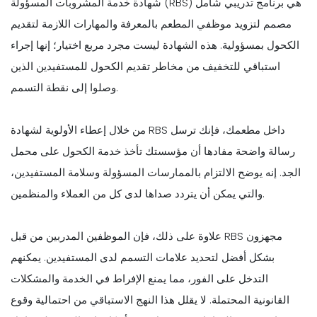
شهادة خدمة المشروبات المسؤولة (RBS) هي برنامج تدريبي شامل
مصمم لتزويد موظفي المطعم بالمعرفة والمهارات اللازمة لتقديم
الكحول بمسؤولية. هذه الشهادة ليست مجرد مربع اختيار؛ إنها إجراء
استباقي للتخفيف من مخاطر تقديم الكحول للمستفيدين الذين
وصلوا إلى نقطة التسمم.
من خلال إعطاء الأولوية لشهادة RBS داخل مطعمك، فإنك ترسل
رسالة واضحة مفادها أن مؤسستك تأخذ خدمة الكحول على محمل
الجد. إنه يوضح الالتزام بالممارسات المسؤولة وسلامة المستفيدين،
والتي يمكن أن يتردد صداها لدى كل من العملاء والمنظمين.
علاوة على ذلك، فإن الموظفين المدربين من قبل RBS مجهزون
بشكل أفضل لتحديد علامات التسمم لدى المستفيدين. يمكنهم
التدخل على الفور، مما يمنع الإفراط في الخدمة والمشكلات
القانونية المحتملة. لا يقلل هذا النهج الاستباقي من احتمالية وقوع