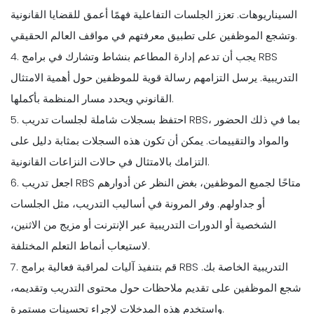
السيناريوهات. تعزز الجلسات التفاعلية فهمًا أعمق للقضايا القانونية
وتشجع الموظفين على تطبيق معرفتهم في مواقف العالم الحقيقي.
4. يجب أن تدعم إدارة المطاعم بنشاط وتشارك في برامج RBS
التدريبية. يرسل التزامهم رسالة قوية للموظفين حول أهمية الامتثال
القانوني ويحدد مسار المنظمة بأكملها.
5. احتفظ بسجلات شاملة لجلسات تدريب RBS، بما في ذلك الحضور
والمواد والتقييمات. يمكن أن تكون هذه السجلات بمثابة دليل على
التزامك بالامتثال في حالات النزاعات القانونية.
6. اجعل تدريب RBS متاحًا لجميع الموظفين، بغض النظر عن أدوارهم
أو جداولهم. وفر المرونة في أساليب التدريب، مثل الجلسات
الشخصية أو الدورات التدريبية عبر الإنترنت أو مزيج من الاثنين،
لاستيعاب أنماط التعلم المختلفة.
7. قم بتنفيذ آليات لمراقبة فعالية برامج RBS التدريبية الخاصة بك.
شجع الموظفين على تقديم ملاحظات حول محتوى التدريب وتقديمه،
واستخدم هذه المدخلات لإجراء تحسينات مستمرة.