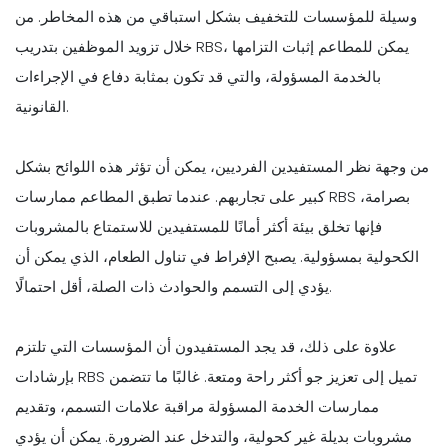
وسيلة للمؤسسات للتخفيف بشكل استباقي من هذه المخاطر. من
خلال تزويد الموظفين بتدريب RBS، يمكن للمطاعم إثبات التزامها
بالخدمة المسؤولة، والتي قد تكون بمثابة دفاع في الإجراءات
القانونية.
من وجهة نظر المستفيدين الفرديين، يمكن أن تؤثر هذه اللوائح بشكل
كبير على تجاربهم. عندما تطبق المطاعم ممارسات RBS بصرامة،
فإنها تخلق بيئة أكثر أمانًا للمستفيدين للاستمتاع بالمشروبات
الكحولية بمسؤولية. يصبح الإفراط في تناول الطعام، الذي يمكن أن
يؤدي إلى التسمم والحوادث ذات الصلة، أقل احتمالًا.
علاوة على ذلك، قد يجد المستفيدون أن المؤسسات التي تلتزم
بإرشادات RBS تميل إلى تعزيز جو أكثر راحة ومتعة. غالبًا ما تتضمن
ممارسات الخدمة المسؤولة مراقبة علامات التسمم، وتقديم
مشروبات بديلة غير كحولية، والتدخل عند الضرورة. يمكن أن يؤدي