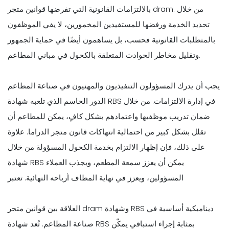
بالالتزامات القانونية التي تفرضها قوانين متجر dram. من خلال
تحديد الخدمة ورفضها للمستفيدين المخمورين، لا يفي الموظفون
بالمتطلبات القانونية فحسب، بل يساهمون أيضًا في حماية الجمهور
وتقليل مخاطر الحوادث المتعلقة بالكحول في مباني المطاعم.
يجب أن يدرك المسؤولون التنفيذيون والمهنيون في صناعة المطاعم
الدور الحاسم الذي تلعبه شهادة RBS في إدارة الالتزامات. من خلال
ضمان تدريب موظفيها واعتمادهم بشكل كافٍ، يمكن للمطاعم أن
تقلل بشكل كبير من احتمالية انتهاكات قانون متجر الدراما. علاوة
على ذلك، فإن إظهار الالتزام بخدمة الكحول المسؤولة من خلال
شهادة RBS يمكن أن يعزز سمعة المطعم، ويجذب العملاء
المسؤولين، ويعزز في نهاية المطاف أرباحه النهائية. تعتبر
العلاقة بين قوانين متجر dram وشهادة RBS ديناميكية أساسية في
صناعة المطاعم. تُعد شهادة RBS بمثابة إجراء استباقي يمكّن