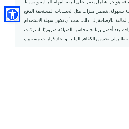
فة هو حل شامل يعمل على أتمتة المهام المالية وتبسيط
لية بسهولة. يتضمن ميزات مثل الحسابات المستحقة الدفع
 المالية. بالإضافة إلى ذلك، يجب أن تكون سهلة الاستخدام
يافة. يعد أفضل برنامج محاسبة الضيافة ضروريًا للشركات
تحسين صنع القرار والإدارة المالية
طول عمر أي عمل. من أماكن المبيت والإفطار الصغيرة إلى الفنادق
لعمليات التجارية. يمكن أن تساعد برامج
محاسبة
الضيافة الشركات
لشركات في صناعة الضيافة على وجه التحديد. ويمكنه إدارة وأتمتة
لمستحقة الدفع والمستحقة، والفواتير، وكشوف المرتبات، وإدارة