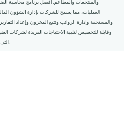
والمنتجعات والمطاعم. أفضل برنامج محاسبة الضيا
العمليات، مما يسمح للشركات بإدارة الشؤون الما
والمستحقة وإدارة الرواتب وتتبع المخزون وإعداد التقارير
وقابلة للتخصيص لتلبية الاحتياجات الفريدة لشركات الض
التي تتطلع إلى تحسين الكفاءة المالية واتخاذ قرارات مستنيرة.
في صناعة الضيافة، تعد الإدارة المالية الفعالة ضرورية لنجاح و
والمنتجعات الكبيرة، تعد إدارة الشؤون المالية جانبًا مهمًا من ا
على تبسيط العمليات المالية وتحسين الدقة في إعداد التقارير وتسهيل اتخاذ القرارات بشكل أفضل.
تم تصميم برنامج محاسبة الضيافة لتلبية الاحتياجات الفريدة ل
مجموعة واسعة من المهام المالية، بما في ذلك الحسابات ا