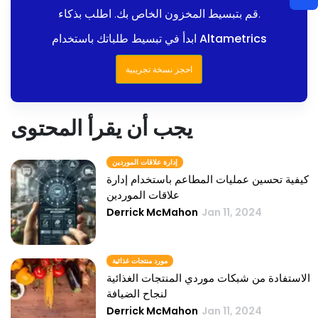
قم بتبسيط المخزون الخاص بك. اطلب بذكاء.
ابدأ في تبسيط طلباتك باستخدام Altametrics
احجز نسخة تجريبية
يجب أن يقرأ المحتوى
إدارة علاقات الموردين
كيفية تحسين عمليات المطاعم باستخدام إدارة
علاقات الموردين
Derrick McMahon
Jan 11, 2024
مورد منتجات غذائية
الاستفادة من شبكات موردي المنتجات الغذائية
لنجاح الضيافة
Derrick McMahon
Jan 11, 2024