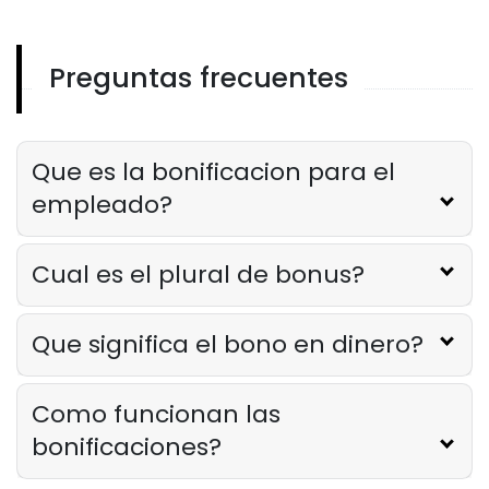
los alimentos bajo control
Derrick McMahon
Feb 14, 2026
Preguntas frecuentes
Employee Scheduling
Lista de verificacion para la
capacitacion del personal del
restaurante
Que es la bonificacion para el
Derrick McMahon
Feb 12, 2026
empleado?
Food Safety
Cual es el plural de bonus?
Lista de verificacion de seguridad
alimentaria para restaurantes
Derrick McMahon
Feb 11, 2026
Que significa el bono en dinero?
Restaurant Management
Como funcionan las
Como saber si su restaurante ha
bonificaciones?
superado su oferta tecnologica
Derrick McMahon
Feb 04, 2026