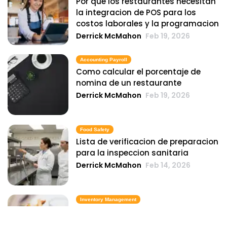
Por que los restaurantes necesitan
la integracion de POS para los
costos laborales y la programacion
Derrick McMahon
Feb 19, 2026
Accounting Payroll
Como calcular el porcentaje de
nomina de un restaurante
Derrick McMahon
Feb 19, 2026
Food Safety
Lista de verificacion de preparacion
para la inspeccion sanitaria
Derrick McMahon
Feb 14, 2026
Inventory Management
6 metricas de inventario de comida
rapida que mantienen el costo de