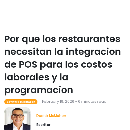
Restaurant Management
Como reducir las horas extras en los
restaurantes
Por que los restaurantes
Derrick McMahon
Feb 04, 2026
necesitan la integracion
Restaurant Management
de POS para los costos
Como el software de inventario de
restaurantes ayuda a controlar los
laborales y la
costos de los alimentos
Derrick McMahon
Feb 04, 2026
programacion
Restaurant Management
February 19, 2026 - 6 minutes read
Que tecnologia para restaurantes
Software Integration
mejora la experiencia gastronomica?
Derrick McMahon
Feb 03, 2026
Derrick McMahon
Escritor