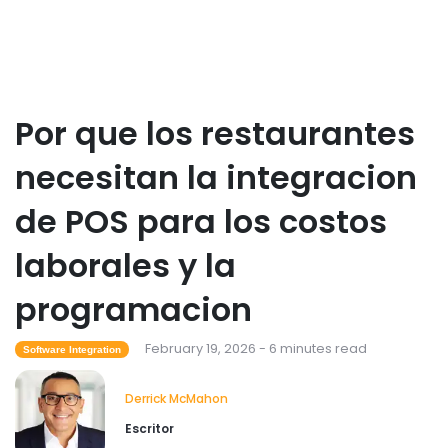
restaurantes
Derrick McMahon
Feb 04, 2026
Restaurant Management
Por que los restaurantes
Como el software de inventario de
restaurantes ayuda a controlar los
necesitan la integracion
costos de los alimentos
Derrick McMahon
Feb 04, 2026
de POS para los costos
Restaurant Management
laborales y la
Que tecnologia para restaurantes
mejora la experiencia gastronomica?
programacion
Derrick McMahon
Feb 03, 2026
February 19, 2026 - 6 minutes read
Software Integration
Derrick McMahon
Escritor