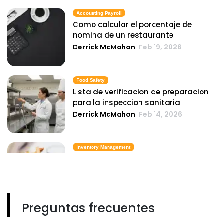
Accounting Payroll
Como calcular el porcentaje de
nomina de un restaurante
Derrick McMahon
Feb 19, 2026
Food Safety
Lista de verificacion de preparacion
para la inspeccion sanitaria
Derrick McMahon
Feb 14, 2026
Inventory Management
6 metricas de inventario de comida
rapida que mantienen el costo de
los alimentos bajo control
Derrick McMahon
Feb 14, 2026
Preguntas frecuentes
Employee Scheduling