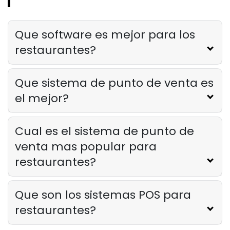
Lista de verificacion para la
capacitacion del personal del
restaurante
Que software es mejor para los
Derrick McMahon
Feb 12, 2026
restaurantes?
Food Safety
Que sistema de punto de venta es
Lista de verificacion de seguridad
alimentaria para restaurantes
el mejor?
Derrick McMahon
Feb 11, 2026
Cual es el sistema de punto de
Restaurant Management
venta mas popular para
Como saber si su restaurante ha
restaurantes?
superado su oferta tecnologica
Derrick McMahon
Feb 04, 2026
Que son los sistemas POS para
restaurantes?
Restaurant Management
Como reducir las horas extras en los