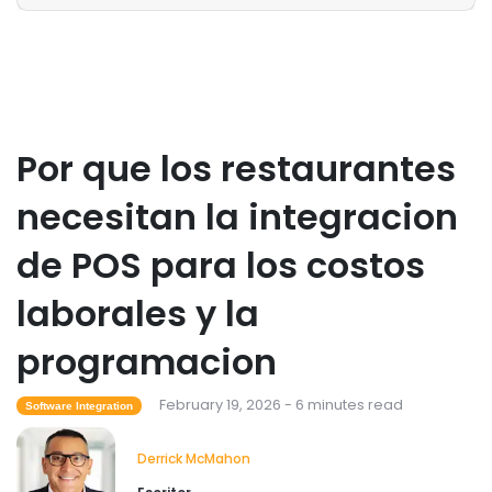
Derrick McMahon
Feb 04, 2026
Restaurant Management
Como el software de inventario de
restaurantes ayuda a controlar los
Por que los restaurantes
costos de los alimentos
Derrick McMahon
Feb 04, 2026
necesitan la integracion
de POS para los costos
Restaurant Management
Que tecnologia para restaurantes
laborales y la
mejora la experiencia gastronomica?
Derrick McMahon
Feb 03, 2026
programacion
February 19, 2026 - 6 minutes read
Software Integration
Derrick McMahon