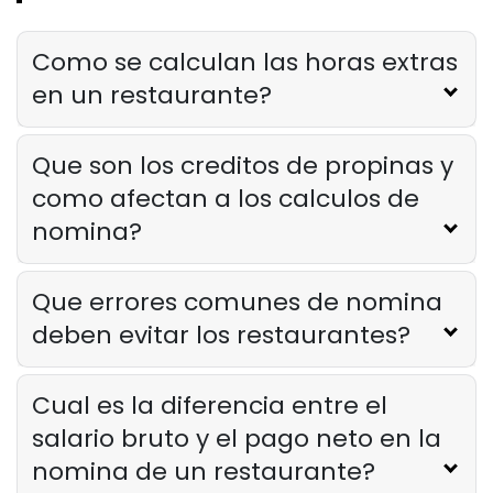
Lista de verificacion para la
capacitacion del personal del
restaurante
Como se calculan las horas extras
Derrick McMahon
Feb 12, 2026
en un restaurante?
Food Safety
Que son los creditos de propinas y
Lista de verificacion de seguridad
alimentaria para restaurantes
como afectan a los calculos de
Derrick McMahon
Feb 11, 2026
nomina?
Restaurant Management
Que errores comunes de nomina
Como saber si su restaurante ha
deben evitar los restaurantes?
superado su oferta tecnologica
Derrick McMahon
Feb 04, 2026
Cual es la diferencia entre el
salario bruto y el pago neto en la
Restaurant Management
Como reducir las horas extras en los
nomina de un restaurante?
restaurantes