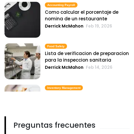
Accounting Payroll
Como calcular el porcentaje de
nomina de un restaurante
Derrick McMahon
Feb 19, 2026
Food Safety
Lista de verificacion de preparacion
para la inspeccion sanitaria
Derrick McMahon
Feb 14, 2026
Inventory Management
6 metricas de inventario de comida
rapida que mantienen el costo de
los alimentos bajo control
Derrick McMahon
Feb 14, 2026
Preguntas frecuentes
Employee Scheduling