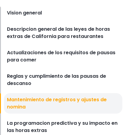
comida rapida que mantienen el
costo de los alimentos bajo
Vision general
control
Derrick McMahon
Feb 14, 2026
Descripcion general de las leyes de horas
extras de California para restaurantes
Employee Scheduling
Lista de verificacion para la
capacitacion del personal del
Actualizaciones de los requisitos de pausas
restaurante
para comer
Derrick McMahon
Feb 12, 2026
Reglas y cumplimiento de las pausas de
Food Safety
descanso
Lista de verificacion de seguridad
alimentaria para restaurantes
Mantenimiento de registros y ajustes de
Derrick McMahon
Feb 11, 2026
nomina
Restaurant Management
La programacion predictiva y su impacto en
Como saber si su restaurante ha
las horas extras
superado su oferta tecnologica