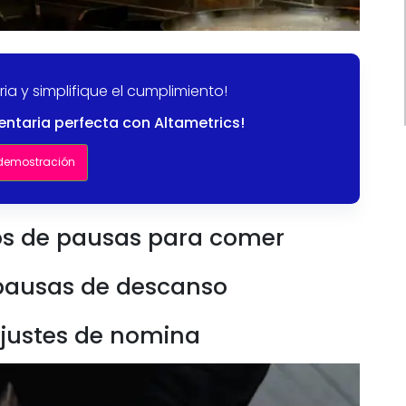
ia y simplifique el cumplimiento!
entaria perfecta con Altametrics!
 demostración
tos de pausas para comer
 pausas de descanso
ajustes de nomina