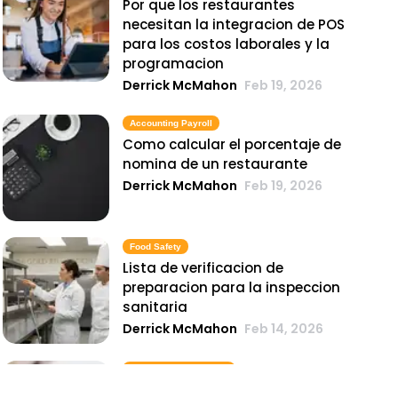
Por que los restaurantes
necesitan la integracion de POS
para los costos laborales y la
programacion
Derrick McMahon
Feb 19, 2026
Accounting Payroll
Como calcular el porcentaje de
nomina de un restaurante
Derrick McMahon
Feb 19, 2026
Food Safety
Lista de verificacion de
preparacion para la inspeccion
sanitaria
Derrick McMahon
Feb 14, 2026
Inventory Management
6 metricas de inventario de