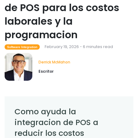
de POS para los costos
Derrick McMahon
Feb 03, 2026
laborales y la
programacion
February 19, 2026 - 6 minutes read
Software Integration
Derrick McMahon
Escritor
Como ayuda la
integracion de POS a
reducir los costos