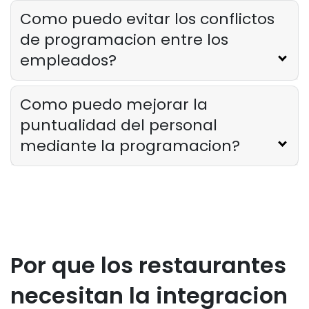
Como saber si su restaurante ha
Como puedo evitar los conflictos
superado su oferta tecnologica
de programacion entre los
Derrick McMahon
Feb 04, 2026
empleados?
Restaurant Management
Como reducir las horas extras en los
Como puedo mejorar la
restaurantes
puntualidad del personal
Derrick McMahon
Feb 04, 2026
mediante la programacion?
Restaurant Management
Como el software de inventario de
restaurantes ayuda a controlar los
costos de los alimentos
Derrick McMahon
Feb 04, 2026
Por que los restaurantes
Restaurant Management
necesitan la integracion
Que tecnologia para restaurantes
mejora la experiencia gastronomica?