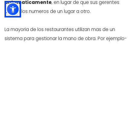
automaticamente
, en lugar de que sus gerentes
copien los numeros de un lugar a otro.
La mayoria de los restaurantes utilizan mas de un
sistema para gestionar la mano de obra. Por ejemplo-
- Software de programacion
(creacion de turnos y
planes de personal)
- Control del tiempo (registros
, descansos,
modificaciones, aprobaciones)
- Nominas
(tasas salariales, horas extras, propinas,
reglas salariales)
- Informes laborales
(paneles de porcentaje de
mano de obra y rendimiento) Cuando estos sistemas