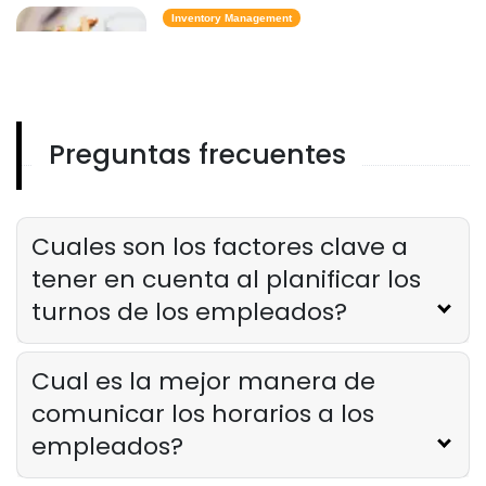
Inventory Management
6 metricas de inventario de comida
rapida que mantienen el costo de
los alimentos bajo control
Derrick McMahon
Feb 14, 2026
Preguntas frecuentes
Employee Scheduling
Lista de verificacion para la
capacitacion del personal del
restaurante
Cuales son los factores clave a
Derrick McMahon
Feb 12, 2026
tener en cuenta al planificar los
turnos de los empleados?
Food Safety
Lista de verificacion de seguridad
alimentaria para restaurantes
Cual es la mejor manera de
Derrick McMahon
Feb 11, 2026
comunicar los horarios a los
empleados?
Restaurant Management