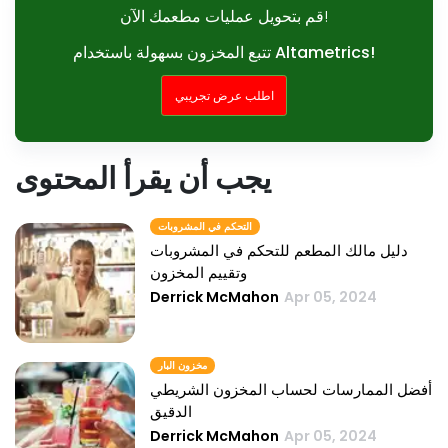
قم بتحويل عمليات مطعمك الآن!
تتبع المخزون بسهولة باستخدام Altametrics!
اطلب عرض تجريبي
يجب أن يقرأ المحتوى
التحكم في المشروبات
دليل مالك المطعم للتحكم في المشروبات
وتقييم المخزون
Derrick McMahon
Apr 05, 2024
مخزون البار
أفضل الممارسات لحساب المخزون الشريطي
الدقيق
Derrick McMahon
Apr 05, 2024