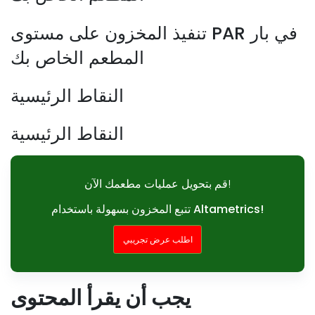
تنفيذ المخزون على مستوى PAR في بار
المطعم الخاص بك
النقاط الرئيسية
النقاط الرئيسية
قم بتحويل عمليات مطعمك الآن!
تتبع المخزون بسهولة باستخدام Altametrics!
اطلب عرض تجريبي
يجب أن يقرأ المحتوى