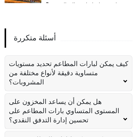
7 ميزات يجب اقتناؤها في قالب المخزون
الشريطي الخاص بك
Derrick McMahon
Apr 05, 2024
أسئلة متكررة
تطبيق جرد البار
كيفية اختيار تطبيق Bar Inventory المناسب
لمطعمك
Derrick McMahon
Apr 05, 2024
كيف يمكن لبارات المطاعم تحديد مستويات
متساوية دقيقة لأنواع مختلفة من
المشروبات؟
هل يمكن أن يساعد المخزون على
المستوى المتساوي بارات المطاعم على
تحسين إدارة التدفق النقدي؟