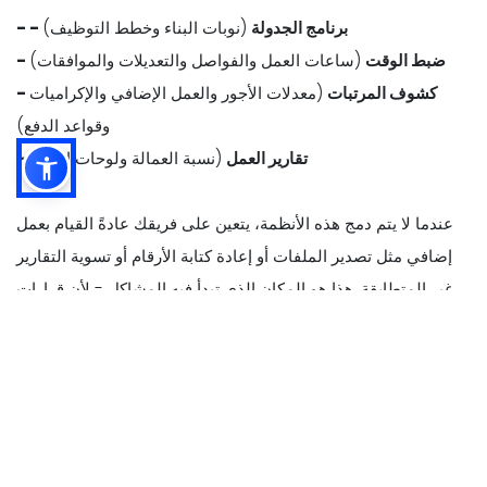
- - برنامج الجدولة
(نوبات البناء وخطط التوظيف)
- ضبط الوقت
(ساعات العمل والفواصل والتعديلات والموافقات)
- كشوف المرتبات
(معدلات الأجور والعمل الإضافي والإكراميات
وقواعد الدفع)
- تقارير العمل
(نسبة العمالة ولوحات الأداء)
عندما لا يتم دمج هذه الأنظمة، يتعين على فريقك عادةً القيام بعمل
إضافي مثل تصدير الملفات أو إعادة كتابة الأرقام أو تسوية التقارير
غير المتطابقة. هذا هو المكان الذي تبدأ فيه المشاكل - لأن قرارات
العمل تعتمد على بيانات المبيعات والعمالة الدقيقة.
مع تكامل نقاط البيع، تنتقل البيانات الرئيسية تلقائيًا بين الأنظمة، مثل
-
- بيانات المبيعات
(إجمالي المبيعات والمبيعات بالساعة وجزء اليوم