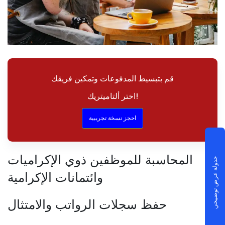
قم بتبسيط المدفوعات وتمكين فريقك
اختر ألتاميتريك!
احجز نسخة تجريبية
المحاسبة للموظفين ذوي الإكراميات
جدولة عرض توضيحي
وائتمانات الإكرامية
حفظ سجلات الرواتب والامتثال