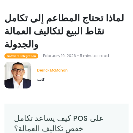
لماذا تحتاج المطاعم إلى تكامل
Restaurant Management
كيف يساعد برنامج جرد المطاعم في التحكم
نقاط البيع لتكاليف العمالة
في تكاليف الطعام
Derrick McMahon
Feb 04, 2026
والجدولة
February 19, 2026 - 5 minutes read
Software Integration
Restaurant Management
ما هي تقنية المطاعم التي تعمل على تحسين
Derrick McMahon
تجربة تناول الطعام؟
Derrick McMahon
Feb 03, 2026
كاتب
كيف يساعد تكامل POS على
خفض تكاليف العمالة؟