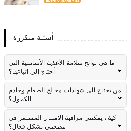
Inventory Management
6 مقاييس لمخزون الوجبات السريعة تحافظ
على تكلفة الطعام تحت السيطرة
Derrick McMahon
Feb 14, 2026
أسئلة متكررة
Employee Scheduling
قائمة مراجعة تدريب موظفي المطعم
Derrick McMahon
Feb 12, 2026
ما هي لوائح سلامة الأغذية الأساسية التي
أحتاج إلى اتباعها؟
Food Safety
من يحتاج إلى شهادات معالج الطعام وخادم
قائمة التحقق من سلامة الغذاء للمطاعم
Derrick McMahon
Feb 11, 2026
الكحول؟
كيف يمكنني مراقبة الامتثال المستمر في
Restaurant Management
مطعمي بشكل فعال؟
كيف تعرف ما إذا كان مطعمك قد تجاوز