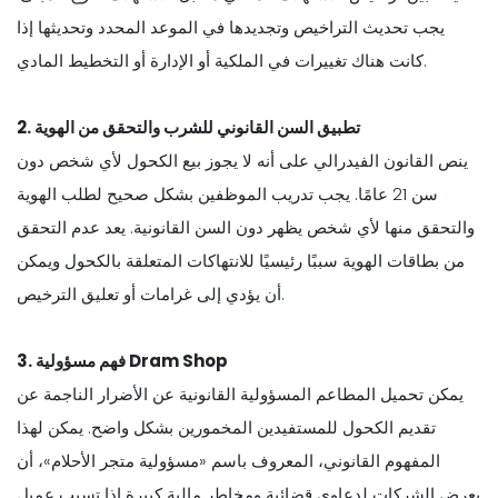
يجب تحديث التراخيص وتجديدها في الموعد المحدد وتحديثها إذا
كانت هناك تغييرات في الملكية أو الإدارة أو التخطيط المادي.
2. تطبيق السن القانوني للشرب والتحقق من الهوية
ينص القانون الفيدرالي على أنه لا يجوز بيع الكحول لأي شخص دون
سن 21 عامًا. يجب تدريب الموظفين بشكل صحيح لطلب الهوية
والتحقق منها لأي شخص يظهر دون السن القانونية. يعد عدم التحقق
من بطاقات الهوية سببًا رئيسيًا للانتهاكات المتعلقة بالكحول ويمكن
أن يؤدي إلى غرامات أو تعليق الترخيص.
3. فهم مسؤولية Dram Shop
يمكن تحميل المطاعم المسؤولية القانونية عن الأضرار الناجمة عن
تقديم الكحول للمستفيدين المخمورين بشكل واضح. يمكن لهذا
المفهوم القانوني، المعروف باسم «مسؤولية متجر الأحلام»، أن
يعرض الشركات لدعاوى قضائية ومخاطر مالية كبيرة إذا تسبب عميل