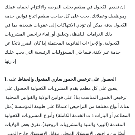
إن تقديم الكحول في مطعم يجلب الفرصة والالتزام. لحماية عملك
وموظفيك وعملائك، يجب على كل صاحب مطعم اتباع قوانين خدمة
الكحول بدقة. يمكن أن تؤدي الانتهاكات إلى عقوبات شديدة، بما في
ذلك الغرامات الباهظة، وتعليق أو إلغاء تراخيص المشروبات
الكحولية، والإجراءات القانونية المحتملة إذا كان الضرر ناتجًا عن
خدمة غير لائقة. فيما يلي المسؤوليات الرئيسية التي يجب عليك
إدارتها -
1. الحصول على ترخيص الخمور ساري المفعول والحفاظ
عليه
يتعين على كل مطعم يقدم المشروبات الكحولية الحصول على
ترخيص الخمور المناسب بناءً على قوانين الولاية والقوانين المحلية.
هناك أنواع مختلفة من التراخيص اعتمادًا على طبيعة المؤسسة (مثل
المطاعم أو البارات ذات الخدمة الكاملة) وأنواع المشروبات الكحولية
المقدمة (البيرة والنبيذ والمشروبات الروحية). تفرق بعض الولايات
أيضًا بين تراخيص الاستهلاك المحلي مقابل الاستهلاك خارج المبنى.