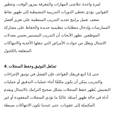
لمرة واحدة. تتلاشى المهارات والمعرفة بمرور الوقت، وتتطور
القوانين. يؤدي تخطي الدورات التدريبية التنشيطية إلى ظهور نقاط
ضعف. تعمل برامج تجديد التدريب المنتظمة على تعزيز أفضل
الممارسات وإدخال متطلبات تنظيمية جديدة والحفاظ على مشاركة
الموظفين. تظهر الأبحاث أن التدريب المستمر يحسن معدلات
الامتثال ويقلل من حوادث الأمراض التي تنقلها الأغذية والانتهاكات
المتعلقة بالكحول.
4. تجاهل التوثيق وحفظ السجلات
حتى إذا اتبع فريقك القواعد، فإن الفشل في توثيق الإجراءات
والتدريب يمكن أن يكون مكلفًا أثناء عمليات التدقيق أو عمليات
التفتيش. يُظهر حفظ السجلات بشكل صحيح التزامك بالامتثال ويقدم
أدلة في حالة ظهور أسئلة. غالبًا ما تؤدي السجلات المفقودة أو غير
المكتملة إلى عقوبات، حتى عندما تكون الانتهاكات بسيطة.