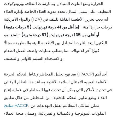
الحرارة ومنع التلوث المتبادل وممارسات النظافة وبروتوكولات
التنظيف. على سبيل المثال، تحدد مدونة الغذاء الخاصة بإدارة الغذاء
والدواء الأمريكية (FDA) أنه يجب تخزين الأطعمة القابلة للتلف في
درجات حرارة آمنة -
إما أقل من 41 درجة فهرنهايت (5 درجات مئوية)
أو أعلى من 135 درجة فهرنهايت (57 درجة مئوية) - لمنع
نمو
البكتيريا. يعد التلوث المتبادل بين الأطعمة النيئة والمطبوخة مجالًا
كبيرًا آخر للانتهاك، مما يتطلب عمليات واضحة لفصل الطعام
والاستخدام السليم للأواني والتنظيف.
يعد نهج تحليل المخاطر ونقاط التحكم الحرجة (HACCP) أحد أهم
الأنظمة لتوجيه الامتثال لسلامة الأغذية. يساعد هذا النظام الوقائي
في تحديد الأماكن التي يمكن أن تحدث فيها المخاطر في عملية إنتاج
الغذاء ويضع تدابير التحكم للتخفيف من المخاطر. من خلال تطبيق
، يمكن لمالكي المطاعم تقليل التهديدات من
مبادئ HACCP
الملوثات البيولوجية والكيميائية والفيزيائية، وضمان صحة العملاء