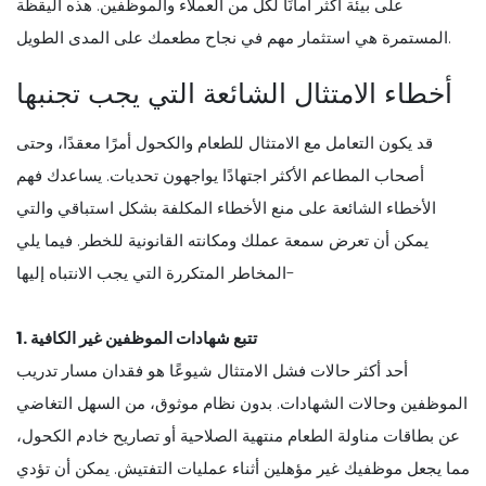
على بيئة أكثر أمانًا لكل من العملاء والموظفين. هذه اليقظة
المستمرة هي استثمار مهم في نجاح مطعمك على المدى الطويل.
أخطاء الامتثال الشائعة التي يجب تجنبها
قد يكون التعامل مع الامتثال للطعام والكحول أمرًا معقدًا، وحتى
أصحاب المطاعم الأكثر اجتهادًا يواجهون تحديات. يساعدك فهم
الأخطاء الشائعة على منع الأخطاء المكلفة بشكل استباقي والتي
يمكن أن تعرض سمعة عملك ومكانته القانونية للخطر. فيما يلي
المخاطر المتكررة التي يجب الانتباه إليها-
1. تتبع شهادات الموظفين غير الكافية
أحد أكثر حالات فشل الامتثال شيوعًا هو فقدان مسار تدريب
الموظفين وحالات الشهادات. بدون نظام موثوق، من السهل التغاضي
عن بطاقات مناولة الطعام منتهية الصلاحية أو تصاريح خادم الكحول،
مما يجعل موظفيك غير مؤهلين أثناء عمليات التفتيش. يمكن أن تؤدي