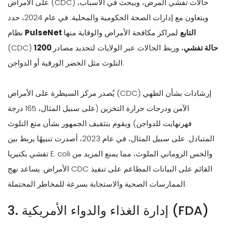
على الأمراض (CDC) حالات تفشي المرض، ويبحث في الأسباب،
ويتعاون مع إدارات الصحة الحكومية والمحلية. في عام 2024، حدد
PulseNet التابع
لمراكز مكافحة الأمراض والوقاية منها
نظام
1200 حالة تفشي
، وربط الحالات عبر الولايات لتحديد مصادر
(CDC)
التلوث مثل الخضر الورقية أو الدواجن.
يُصدر مركز السيطرة على الأمراض (CDC) إرشادات بشأن الطهي
الآمن ودرجات حرارة التخزين (على سبيل المثال، 165 درجة
فهرنهايت للدواجن) ويقوم بتثقيف الجمهور بشأن منع التلوث
المتبادل. على سبيل المثال، في عام 2023، أصدرت تنبيهًا يربط بين
تفشي بكتيريا E. coli والخس الروماني الملوث، مما يمنع المزيد من
الأمراض. يساعد نهج CDC القائم على البيانات المطاعم على تنفيذ
الممارسات الصحية والاستجابة بسرعة للمخاطر المحتملة.
3. إدارة الغذاء والدواء الأمريكية (FDA)