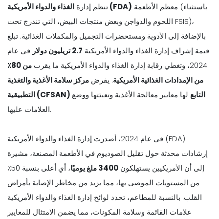
معظم الأطعمة (باستثناء
الغذاء والدواء الأمريكية (FDA)
تنظم إدارة
اللحوم والدواجن وبعض منتجات البيض، التي تندرج تحت FSIS)،
بالإضافة إلى الأدوية ومستحضرات التجميل والمكملات الغذائية. تبلغ
قيمة إشراف إدارة الغذاء والدواء الأمريكية
2.7 تريليون دولار
في عام
2024، وتغطي رقابة إدارة الغذاء والدواء الأمريكية ما يقرب
من 80٪
من الإمدادات الغذائية الأمريكية
. يفرض
مركز سلامة الأغذية والتغذية
التطبيقية (CFSAN) التابع
لها معايير معالجة الأغذية وتعبئتها ووضع
العلامات عليها.
في عام 2024، أصدرت إدارة الغذاء والدواء الأمريكية (FDA)
إرشادات محدثة حول تقليل الصوديوم في الأطعمة المصنعة، مشيرة
إلى أن الأمريكيين يستهلكون
3400 ملغ يوميًا
، أي أعلى بنسبة 50٪
من المستويات الموصى بها، مما يزيد من مخاطر الإصابة بأمراض
القلب. بالنسبة للمطاعم، تحدد لوائح إدارة الغذاء والدواء الأمريكية
علامات القائمة وسلامة المكونات، مما يضمن الامتثال للمعايير