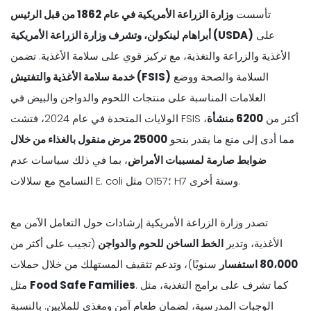
تأسست
وزارة الزراعة الأمريكية في عام 1862 من قبل الرئيس
على
أبراهام لينكولن، وتشرف وزارة الزراعة الأمريكية (USDA)
الأغذية والزراعة والتغذية، مع تركيز قوي على سلامة الأغذية. تضمن
السلامة والصحة ووضع
خدمة سلامة الأغذية والتفتيش (FSIS)
العلامات المناسبة على منتجات اللحوم والدواجن والبيض في
الولايات المتحدة في عام 2024، فتشت FSIS أكثر من
6200 منشأة
،
مما أدى إلى منع ما يقدر بنحو
25000 مرض منقول بالغذاء من خلال
ضوابط صارمة لمسببات الأمراض
، بما في ذلك سياسات عدم
التسامح مع سلالات E. coli مثل O157؛ H7 وستة أخرى.
تصدر وزارة الزراعة الأمريكية إرشادات حول التعامل الآمن مع
الأغذية، وتدير
الخط الساخن للحوم والدواجن
(تجيب على أكثر من
80،000 استفسار
سنويًا)، وتدعم تثقيف المستهلك من خلال حملات
. كما تشرف على برامج التغذية، مثل
Food Safe Families
مثل
الوجبات المدرسية، لضمان طعام آمن ومغذي للملايين. بالنسبة