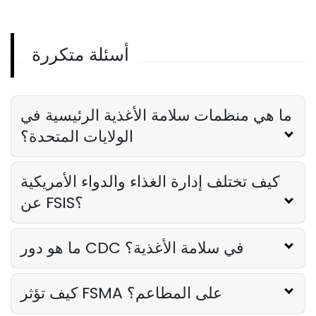
Derrick McMahon
Feb 14, 2026
أسئلة متكررة
Employee Scheduling
قائمة مراجعة تدريب موظفي المطعم
Derrick McMahon
Feb 12, 2026
ما هي منظمات سلامة الأغذية الرئيسية في
الولايات المتحدة؟
Food Safety
كيف تختلف إدارة الغذاء والدواء الأمريكية
قائمة التحقق من سلامة الغذاء للمطاعم
Derrick McMahon
Feb 11, 2026
عن FSIS؟
ما هو دور CDC في سلامة الأغذية؟
Restaurant Management
كيف تعرف ما إذا كان مطعمك قد تجاوز
كيف تؤثر FSMA على المطاعم؟
مجموعته التقنية
Derrick McMahon
Feb 04, 2026