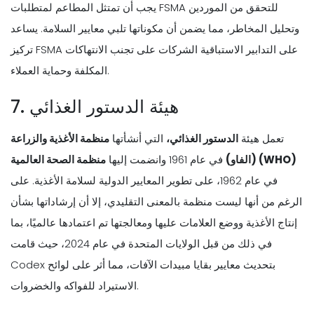
يجب أن تمتثل المطاعم لمتطلبات FSMA للتحقق من الموردين
وتحليل المخاطر، مما يضمن أن مكوناتها تلبي معايير السلامة. يساعد
تركيز FSMA على التدابير الاستباقية الشركات على تجنب الانتهاكات
المكلفة وحماية العملاء.
7. هيئة الدستور الغذائي
تعمل هيئة
الدستور الغذائي،
التي أنشأتها
منظمة الأغذية والزراعة
منظمة الصحة العالمية (WHO)
(الفاو)
في عام 1961 وانضمت إليها
في عام 1962، على تطوير المعايير الدولية لسلامة الأغذية. على
الرغم من أنها ليست منظمة بالمعنى التقليدي، إلا أن إرشاداتها بشأن
إنتاج الأغذية ووضع العلامات عليها ومعالجتها تم اعتمادها عالميًا، بما
في ذلك من قبل الولايات المتحدة في عام 2024، حيث قامت
Codex بتحديث معايير بقايا مبيدات الآفات، مما أثر على لوائح
الاستيراد للفواكه والخضروات.