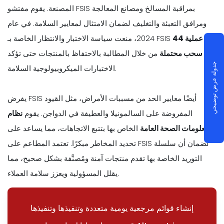
المصنعة. يقوم مفتشو FSIS بمراقبة المسالخ ومصانع المعالجة
ومرافق التعبئة والتغليف لضمان الامتثال لمعايير السلامة. في عام
44 عملية
2024، منعت سياسة الاختبار والانتظار الخاصة بـ FSIS
سحب محتملة
من خلال المطالبة بالاحتفاظ بالمنتجات حتى تؤكد
جدولة عرض توضيحي
الاختبارات الميكروبيولوجية السلامة.
يفرض FSIS أيضًا معايير الحد من مسببات الأمراض، مثل القيود
المفروضة على السالمونيلا والعطيفة في الدواجن. يقوم
نظام
معلومات الصحة العامة
الخاص بها بتتبع الاتجاهات، مما يساعد على
تحديد المخاطر مبكرًا. تعتمد المطاعم على FSIS لضمان أن سلسلة
التوريد الخاصة بها تقدم منتجات آمنة ومُصنَّفة بشكل صحيح، مما
يقلل المسؤولية ويعزز سلامة العملاء.
إنشاء قوائم مرجعية يومية متعددة وتنفيذها وتنفيذها