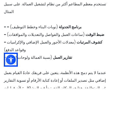
تستخدم معظم المطاعم أكثر من نظام لتشغيل العمالة. على سبيل
المثال
- - برنامج الجدولة
(نوبات البناء وخطط التوظيف)
- ضبط الوقت
(ساعات العمل والفواصل والتعديلات والموافقات)
- كشوف المرتبات
(معدلات الأجور والعمل الإضافي والإكراميات
وقواعد الدفع)
- تقارير العمل
(نسبة العمالة ولوحات الأداء)
عندما لا يتم دمج هذه الأنظمة، يتعين على فريقك عادةً القيام بعمل
إضافي مثل تصدير الملفات أو إعادة كتابة الأرقام أو تسوية التقارير
غير المتطابقة. هذا هو المكان الذي تبدأ فيه المشاكل - لأن قرارات
العمل تعتمد على بيانات المبيعات والعمالة الدقيقة.
مع تكامل نقاط البيع، تنتقل البيانات الرئيسية تلقائيًا بين الأنظمة، مثل