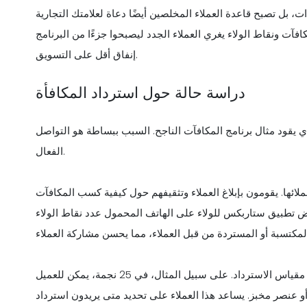
إنفاق أقل على التسويق.
دراسة حالة حول استرداد المكافأة
يقود مثال برنامج المكافآت الناجح. السبب ببساطة هو التواصل
الفعال.
ائها. يقومون بإبلاغ العملاء وتثقيفهم حول كيفية كسب المكافآت
ض تطبيق ستاربكس للولاء على الهاتف المحمول عدد نقاط الولاء
ليس هذا فقط، يعرض تطبيق الهاتف المحمول الخاص به أيضًا مقياس الاسترداد. على سبيل المثال، في 25 نجمة، يمكن للعميل
 50 نجمة - قهوة ساخنة أو عنصر مخبز. يساعد هذا العملاء على تحديد متى يريدون استرداد