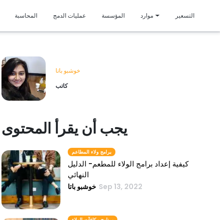
متمي
التسعير
موارد
المؤسسة
عمليات الدمج
المحاسبة
خوشبو باتا
كاتب
يجب أن يقرأ المحتوى
برامج ولاء المطاعم
كيفية إعداد برامج الولاء للمطعم- الدليل
النهائي
Sep 13, 2022
خوشبو باتا
برنامج مكافآت الولاء