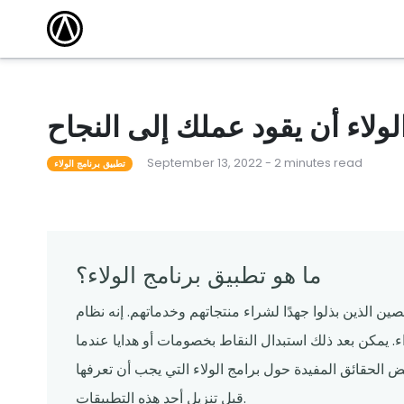
مقالات
أكاديمية التدريب
كتشف أحدث
وسّع نطاق معرفتك واكتسب الشهادة من خلال
الاستفادة من دوراتنا التدريبية المجانية عبر الإنترنت.
 101
أحداث محلية
مطعم ناجح
قاد المدرب دورات لمساعدة المشغلين على تعلم كل
شيء من القدرات الأساسية إلى الميزات المتقدمة.
ولاء أن يقود عملك إلى النجاح
لقوالب
ندوات عبر الإنترنت
September 13, 2022 - 2 minutes read
م قوالبنا
تساعدك البرامج التعليمية المجانية عبر الإنترنت التي
تطبيق برنامج الولاء
يقودها الخبراء على المضي قدمًا والبقاء على اطلاع.
ما هو تطبيق برنامج الولاء؟
ين الذين بذلوا جهدًا لشراء منتجاتهم وخدماتهم. إنه نظام
. يمكن بعد ذلك استبدال النقاط بخصومات أو هدايا عندما
بعض الحقائق المفيدة حول برامج الولاء التي يجب أن تعرفها
قبل تنزيل أحد هذه التطبيقات.