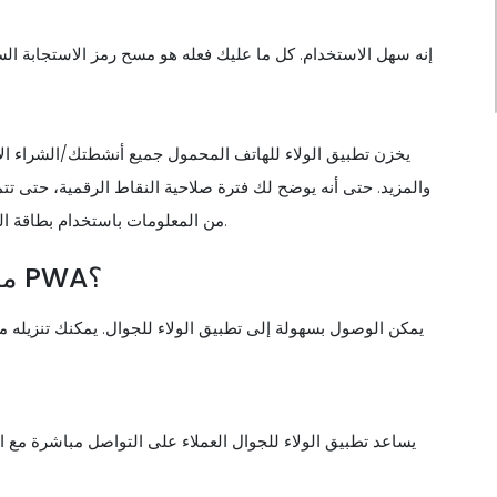
إنه سهل الاستخدام. كل ما عليك فعله هو مسح رمز الاستجابة السر
يخزن تطبيق الولاء للهاتف المحمول جميع أنشطتك/الشراء الأ
والمزيد. حتى أنه يوضح لك فترة صلاحية النقاط الرقمية، حتى تتمك
من المعلومات باستخدام بطاقة الولاء حيث يتم قراءتها فقط من خلال نظام نقاط البيع داخل المتجر.
ماذا تختار- تطبيق جوال لبرنامج الولاء أو PWA؟
يمكن الوصول بسهولة إلى تطبيق الولاء للجوال. يمكنك تنزيله 
يساعد تطبيق الولاء للجوال العملاء على التواصل مباشرة مع ال