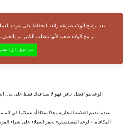
تعد برامج الولاء طريقة رائعة للحفاظ على عودة العملاء ومساعدتهم على بناء علاقات ذات مغزى مع عملك.
برامج الولاء صعبة لأنها تتطلب الكثير من العمل والطاقة، ولكن إذا لم تكن حذرًا، فقد تفقد العملاء.
قم بتنزيل دليل التشغ
الوعد هو أفضل حافز. فهو لا يساعدك فقط على بذل الجهود في علاقاتك، بل يعزز أيضًا روابطك بعلامتك التجارية المفضلة.
عندما تقدم العلامة التجارية وعدًا بمكافأة عملائها في ال
المكافأة. «الوعد المستقبلي» يحفز العملاء على شراء المزي