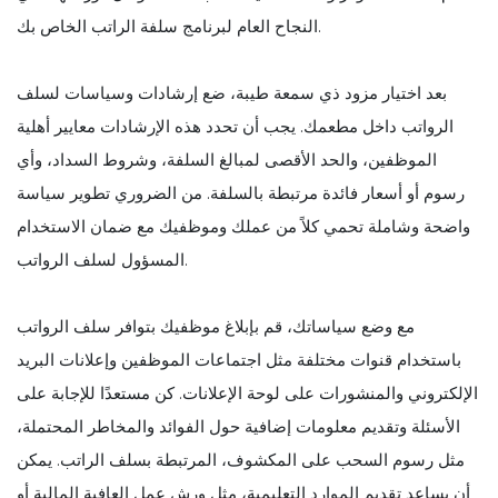
النجاح العام لبرنامج سلفة الراتب الخاص بك.
بعد اختيار مزود ذي سمعة طيبة، ضع إرشادات وسياسات لسلف
الرواتب داخل مطعمك. يجب أن تحدد هذه الإرشادات معايير أهلية
الموظفين، والحد الأقصى لمبالغ السلفة، وشروط السداد، وأي
رسوم أو أسعار فائدة مرتبطة بالسلفة. من الضروري تطوير سياسة
واضحة وشاملة تحمي كلاً من عملك وموظفيك مع ضمان الاستخدام
المسؤول لسلف الرواتب.
مع وضع سياساتك، قم بإبلاغ موظفيك بتوافر سلف الرواتب
باستخدام قنوات مختلفة مثل اجتماعات الموظفين وإعلانات البريد
الإلكتروني والمنشورات على لوحة الإعلانات. كن مستعدًا للإجابة على
الأسئلة وتقديم معلومات إضافية حول الفوائد والمخاطر المحتملة،
مثل رسوم السحب على المكشوف، المرتبطة بسلف الراتب. يمكن
أن يساعد تقديم الموارد التعليمية، مثل ورش عمل العافية المالية أو