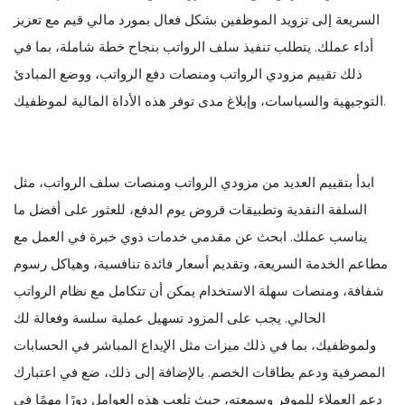
السريعة إلى تزويد الموظفين بشكل فعال بمورد مالي قيم مع تعزيز
أداء عملك. يتطلب تنفيذ سلف الرواتب بنجاح خطة شاملة، بما في
ذلك تقييم مزودي الرواتب ومنصات دفع الرواتب، ووضع المبادئ
التوجيهية والسياسات، وإبلاغ مدى توفر هذه الأداة المالية لموظفيك.
ابدأ بتقييم العديد من مزودي الرواتب ومنصات سلف الرواتب، مثل
السلفة النقدية وتطبيقات قروض يوم الدفع، للعثور على أفضل ما
يناسب عملك. ابحث عن مقدمي خدمات ذوي خبرة في العمل مع
مطاعم الخدمة السريعة، وتقديم أسعار فائدة تنافسية، وهياكل رسوم
شفافة، ومنصات سهلة الاستخدام يمكن أن تتكامل مع نظام الرواتب
الحالي. يجب على المزود تسهيل عملية سلسة وفعالة لك
ولموظفيك، بما في ذلك ميزات مثل الإيداع المباشر في الحسابات
المصرفية ودعم بطاقات الخصم. بالإضافة إلى ذلك، ضع في اعتبارك
دعم العملاء للموفر وسمعته، حيث تلعب هذه العوامل دورًا مهمًا في