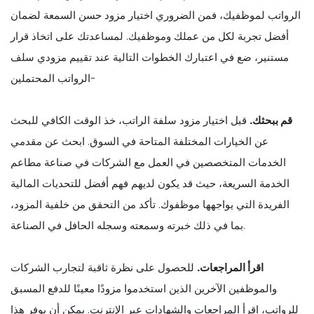
الرواتب لموظفيك، فمن الضروري اختيار مزود حسن السمعة لضمان
أفضل تجربة لكل من عملك وموظفيك. لمساعدتك على اتخاذ قرار
مستنير، ضع في اعتبارك الخطوات التالية عند تقييم مزودي سلف
الرواتب المحتملين-
قم ببحثك.
قبل اختيار مزود سلفة الراتب، خذ الوقت الكافي للبحث
عن الخيارات المختلفة المتاحة في السوق. ابحث عن مقدمي
الخدمات المتخصصين في العمل مع الشركات في صناعة مطاعم
الخدمة السريعة، حيث قد يكون لديهم فهم أفضل للتحديات المالية
الفريدة التي يواجهها موظفوك. تأكد من التحقق من خلفية المزود،
بما في ذلك خبرته وسمعته وسجله الحافل في الصناعة.
اقرأ المراجعات.
للحصول على نظرة ثاقبة لتجارب الشركات
والموظفين الآخرين الذين استخدموا مزودًا معينًا للدفع المسبق
للرواتب، اقرأ المراجعات والشهادات عبر الإنترنت. يمكن أن يوفر هذا