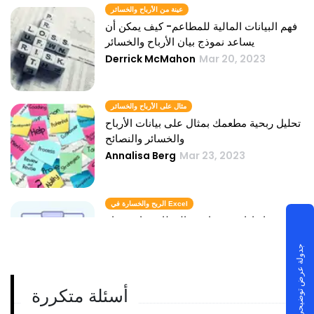
عينة من الأرباح والخسائر
فهم البيانات المالية للمطاعم- كيف يمكن أن
يساعد نموذج بيان الأرباح والخسائر
Derrick McMahon
Mar 20, 2023
مثال على الأرباح والخسائر
تحليل ربحية مطعمك بمثال على بيانات الأرباح
والخسائر والنصائح
Annalisa Berg
Mar 23, 2023
الربح والخسارة في Excel
التنبؤ بإيرادات ومصاريف المطاعم باستخدام
أداة Excel للربح والخسارة
جدولة عرض توضيحي
Annalisa Berg
Mar 23, 2023
أسئلة متكررة
تقرير P و L