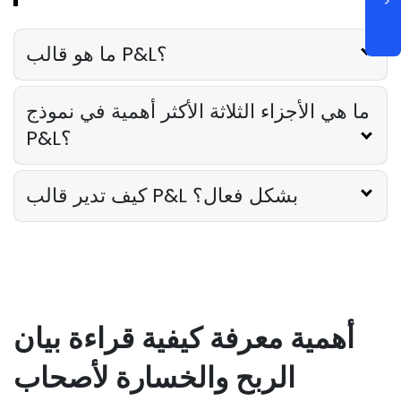
فهم تقرير P and L لمطعمك- دليل شامل
لأصحاب المطاعم
Jeremy Marti
Mar 23, 2023
ما هو قالب P&L؟
ما هي الأجزاء الثلاثة الأكثر أهمية في نموذج
P&L؟
كيف تدير قالب P&L بشكل فعال؟
أهمية معرفة كيفية قراءة بيان
الربح والخسارة لأصحاب