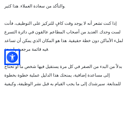
والتأكد من سعادة العملاء. هذا كثير.
إذا كنت تشعر أنه لا يوجد وقت كافٍ للتركيز على التوظيف، فأنت
لست وحدك. العديد من أصحاب المطاعم عالقون في دائرة التسرع
لملء الأماكن دون خطة حقيقية. هذا هو المكان الذي يمكن أن تساعد
فيه قائمة مرجعية واضحة.
بدلاً من البدء من الصفر في كل مرة يستقيل فيها شخص ما أو تحتاج
إلى مساعدة إضافية، يمنحك هذا الدليل عملية خطوة بخطوة
للمتابعة. سيرشدك إلى ما يجب القيام به قبل نشر الوظيفة، وكيفية
الحصول على الأشخاص المناسبين للتقدم، وما يجب القيام به بمجرد
قيامك بالتوظيف. مع وجود نظام، يمكنك التوظيف بشكل أسرع،
وبضغط أقل، وبناء فريق قادر على البقاء بالفعل.
دعنا نتعمق في الأمر ونجعل توظيفك التالي أسهل كثيرًا.