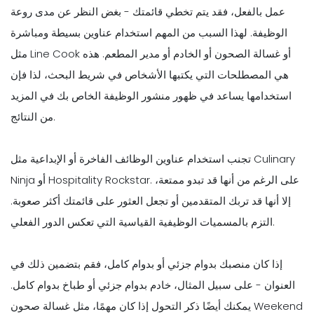
عمل بالفعل، فقد يتم تخطي قائمتك - بغض النظر عن مدى روعة
الوظيفة. لهذا السبب من المهم استخدام عناوين بسيطة ومباشرة
مثل Line Cook أو غسالة الصحون أو الخادم أو مدير المطعم. هذه
هي المصطلحات التي يكتبها الأشخاص في شريط البحث، لذا فإن
استخدامها يساعد في ظهور منشور الوظيفة الخاص بك في المزيد
من النتائج.
تجنب استخدام عناوين الوظائف الفاخرة أو الإبداعية مثل Culinary
Ninja أو Hospitality Rockstar. على الرغم من أنها قد تبدو ممتعة،
إلا أنها قد تربك المتقدمين أو تجعل العثور على قائمتك أكثر صعوبة.
التزم بالمسميات الوظيفية القياسية التي تعكس الدور الفعلي.
إذا كان منصبك بدوام جزئي أو بدوام كامل، فقم بتضمين ذلك في
العنوان - على سبيل المثال، خادم بدوام جزئي أو طباخ بدوام كامل.
يمكنك أيضًا ذكر التحول إذا كان مهمًا، مثل غسالة صحون Weekend