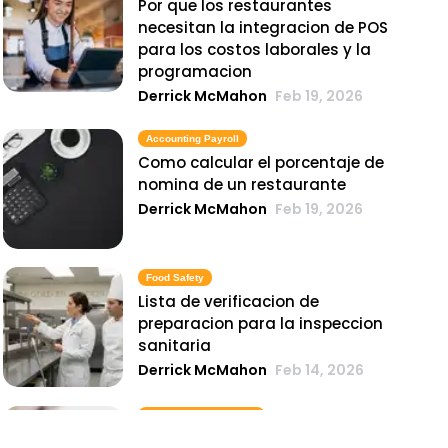
Por que los restaurantes
necesitan la integracion de POS
para los costos laborales y la
programacion
Derrick McMahon
Feb 19, 2026
Accounting Payroll
Como calcular el porcentaje de
nomina de un restaurante
Derrick McMahon
Feb 19, 2026
Food Safety
Lista de verificacion de
preparacion para la inspeccion
sanitaria
Derrick McMahon
Feb 14, 2026
Inventory Management
6 metricas de inventario de