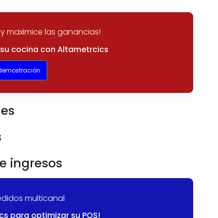
y maximice las ganancias!
e su cocina con Altametrcics
 demostración
nes
s
e ingresos
pedidos multicanal
cs para optimizar su POS!