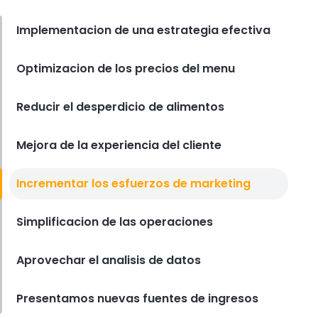
comida rapida que mantienen el
costo de los alimentos bajo
Implementacion de una estrategia efectiva
control
Derrick McMahon
Feb 14, 2026
Optimizacion de los precios del menu
Employee Scheduling
Lista de verificacion para la
Reducir el desperdicio de alimentos
capacitacion del personal del
restaurante
Mejora de la experiencia del cliente
Derrick McMahon
Feb 12, 2026
Incrementar los esfuerzos de marketing
Food Safety
Lista de verificacion de seguridad
alimentaria para restaurantes
Simplificacion de las operaciones
Derrick McMahon
Feb 11, 2026
Aprovechar el analisis de datos
Restaurant Management
Presentamos nuevas fuentes de ingresos
Como saber si su restaurante ha
superado su oferta tecnologica