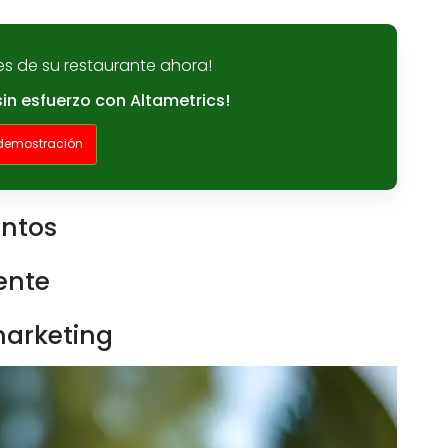
es de su restaurante ahora!
sin esfuerzo con Altametrics!
 demostración
entos
iente
marketing